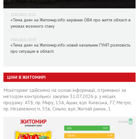
13.05.2022, 13:25
«Тема дня» на Житомир.info: керівник ОВА про життя області в
умовах воєнного стану
29.04.2022, 10:59
«Тема дня» на Житомир.info: новий начальник ГУНП розповість
про ситуацію в області
ЦІНИ В ЖИТОМИРІ
Моніторинг здійснено на основі інформації, отриманої за
методом контрольної закупки 31.07.2026 р. у місцях
продажу: АТБ, пр. Миру, 15А, Ашан, вул. Київська, 77, Метро,
пр. Незалежності, 55в, Сільпо, вул. Житній ринок, 1