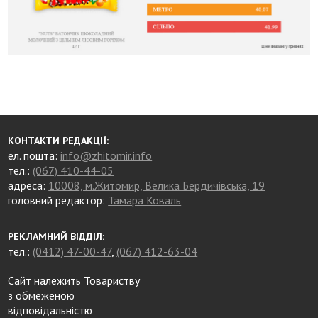
КОНТАКТИ РЕДАКЦІЇ:
ел. пошта:
info@zhitomir.info
тел.:
(067) 410-44-05
адреса:
10008, м.Житомир, Велика Бердичівська, 19
головний редактор:
Тамара Коваль
РЕКЛАМНИЙ ВІДДІЛ:
тел.:
(0412) 47-00-47
,
(067) 412-63-04
Сайт належить Товариству
з обмеженою
відповідальністю