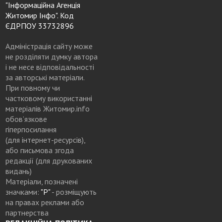
"Інформаційна Агенція
Житомир Інфо". Код
ЄДРПОУ 33732896
Адміністрація сайту може
не розділяти думку автора
і не несе відповідальності
за авторські матеріали.
При повному чи
частковому використанні
матеріалів Житомир.info
обов’язкове
гіперпосилання
(для інтернет-ресурсів),
або письмова згода
редакції (для друкованих
видань)
Матеріали, позначені
значками:
"Р"
- розміщують
на правах реклами або
партнерства