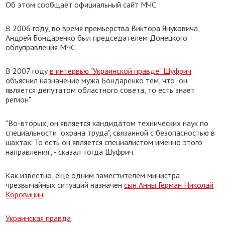
Об этом сообщает официальный сайт МЧС.
В 2006 году, во время премьерства Виктора Януковича,
Андрей Бондаренко был председателем Донецкого
облуправления МЧС.
В 2007 году
в интервью "Украинской правде" Шуфрич
объяснил назначение мужа Бондаренко тем, что "он
является депутатом областного совета, то есть знает
регион".
"Во-вторых, он является кандидатом технических наук по
специальности "охрана труда", связанной с безопасностью в
шахтах. То есть он является специалистом именно этого
направления", - сказал тогда Шуфрич.
Как известно, еще одним заместителем министра
чрезвычайных ситуаций назначен
сын Анны Герман Николай
Коровицин
.
Украинская правда