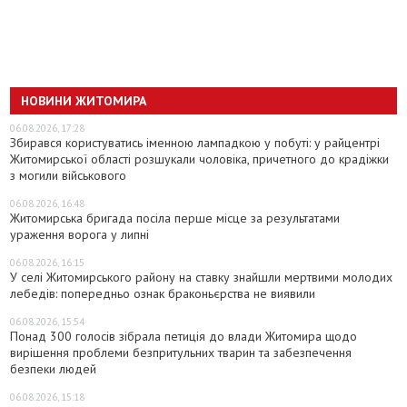
НОВИНИ ЖИТОМИРА
06.08.2026, 17:28
Збирався користуватись іменною лампадкою у побуті: у райцентрі
Житомирської області розшукали чоловіка, причетного до крадіжки
з могили військового
06.08.2026, 16:48
Житомирська бригада посіла перше місце за результатами
ураження ворога у липні
06.08.2026, 16:15
У селі Житомирського району на ставку знайшли мертвими молодих
лебедів: попередньо ознак браконьєрства не виявили
06.08.2026, 15:54
Понад 300 голосів зібрала петиція до влади Житомира щодо
вирішення проблеми безпритульних тварин та забезпечення
безпеки людей
06.08.2026, 15:18