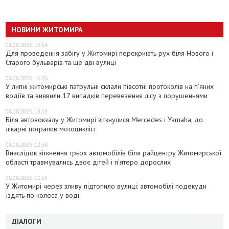
НОВИНИ ЖИТОМИРА
08.08.2026, 16:54
Для проведення забігу у Житомирі перекриють рух біля Нового і
Старого бульварів та ще дві вулиці
08.08.2026, 16:26
У липні житомирські патрульні склали півсотні протоколів на пʼяних
водіїв та виявили 17 випадків перевезення лісу з порушеннями
08.08.2026, 15:13
Біля автовокзалу у Житомирі зіткнулися Mercedes і Yamaha, до
лікарні потрапив мотоцикліст
08.08.2026, 12:38
Внаслідок зіткнення трьох автомобілів біля райцентру Житомирської
області травмувались двоє дітей і пʼятеро дорослих
08.08.2026, 11:55
У Житомирі через зливу підтопило вулиці: автомобілі подекуди
їздять по колеса у воді
ДІАЛОГИ