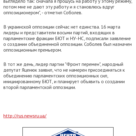
выглядело так: сначала я прошусь на работу у этому режиму,
потом мне не дают эту работу и я становлюсь вдруг
оппозиционером", - отметил Соболев.
В украинской оппозиции сейчас нет единства. 16 марта
лидеры и представители восьми партий, входящих в
парламентские фракции БЮТ и НУ-НС, подписали заявление
о создании объединенной оппозиции. Соболев был назначен
оппозиционным премьером.
В тот же день, лидер партии "Фронт перемен", народный
депутат Яценюк заявил, что не намерен присоединяться к
объединению парламентских оппозиционных сил,
инициированному БЮТ, и планирует объявить о создании
второй парламентской оппозиции.
http://rus.newsru.ua/