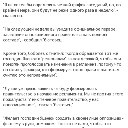
"Я не хотел бы определять четкий график заседаний, но, по
крайней мере, они будут не реже одного раза в неделю", -
сказал он.
"На следующей неделе вы увидите официальное первое
заседание оппозиционного правительства в полном
составе", - сообщил "бютовец.
Кроме того, Соболев отметил: "Когда обращается тот же
господин Яценюк к "регионалам" за поддержкой, чтобы они
помогли проголосовать изменения в регламент, потому что
он один у фракции, кто формирует одно правительство...я
считаю это неправильным".
"Лучше уж прямо заявить - я буду формировать
правительство в нарушение регламента. Мы не против этого,
пожалуйста. У них теневое правительство, у нас
оппозиционное", - сказал "бютовец".
"Желает господин Яценюк создать в своем лице оппозицию -
флаг ему в руки, поможем...Только не надо, чтобы это