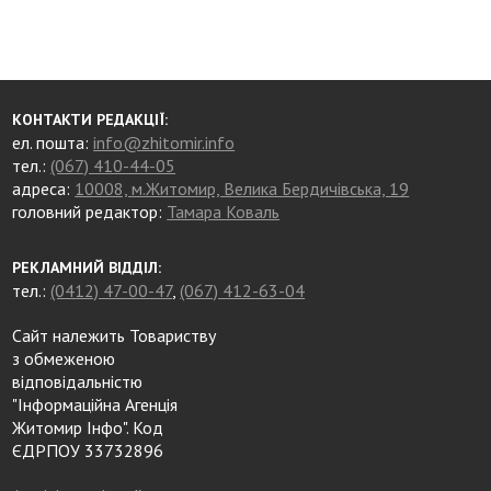
КОНТАКТИ РЕДАКЦІЇ:
ел. пошта:
info@zhitomir.info
тел.:
(067) 410-44-05
адреса:
10008, м.Житомир, Велика Бердичівська, 19
головний редактор:
Тамара Коваль
РЕКЛАМНИЙ ВІДДІЛ:
тел.:
(0412) 47-00-47
,
(067) 412-63-04
Сайт належить Товариству
з обмеженою
відповідальністю
"Інформаційна Агенція
Житомир Інфо". Код
ЄДРПОУ 33732896