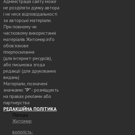
Адміністрація сайту може
не розділяти думку автора
і не несе відповідальності
за авторські матеріали.
При повному чи
частковому використанні
матеріалів Житомир.info
обов’язкове
гіперпосилання
(для інтернет-ресурсів),
або письмова згода
редакції (для друкованих
видань)
Матеріали, позначені
значками:
"Р"
- розміщують
на правах реклами або
партнерства
РЕДАКЦІЙНА ПОЛІТИКА
Погода
Житомир
вологість: