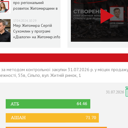
про регіональний
розвиток Житомирщини в
умовах воєнного стану
17.04.2024, 10:29
Мер Житомира Сергій
Сухомлин у програмі
«Діалоги» на Житомир.info
 за методом контрольної закупки 31.07.2026 р. у місцях продажу
лежності, 55в, Сільпо, вул. Житній ринок, 1