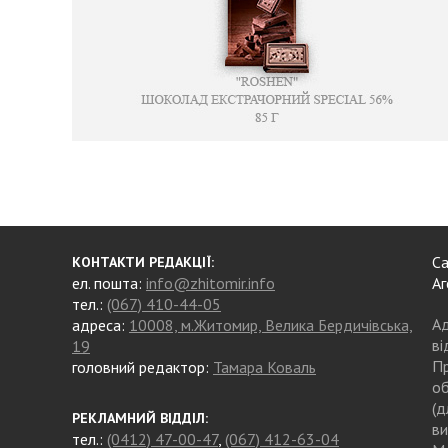
Са
КОНТАКТИ РЕДАКЦІЇ:
ел. пошта:
info@zhitomir.info
Аг
тел.:
(067) 410-44-05
Ад
адреса:
10008, м.Житомир, Велика Бердичівська,
ві
19
Пр
головний редактор:
Тамара Коваль
об
(д
РЕКЛАМНИЙ ВІДДІЛ:
ви
тел.:
(0412) 47-00-47
,
(067) 412-63-04