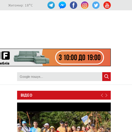
Житомир:
18
°C
ВІДЕО