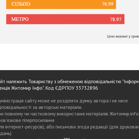
йт належить Товариству з обмеженою відповідальністю "Інформ
енція Житомир Інфо". Код ЄДРПОУ 33732896
міністрація сайту може не розділяти думку автора і не несе
дповідальності за авторські матеріали.
и повному чи частковому використанні матеріалів Житомир.info
ов’язкове гіперпосилання
ля інтернет-ресурсів), або письмова згода редакції (для друкова
дань)