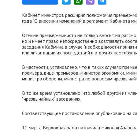
Кабинет министров расширил полномочия премьер-м
года "О внесении изменений в регламент Кабинета ми
Отныне премьер-министр не только вносит на рассм
но и имеет право непосредственно возглавлять соо
заседания Кабмина в случае "необходимости принят
или ликвидации их последствий и в других неотложны
В частности, установлено, что в таких случаях премь
премьера, вице-премьеров, министра экономики, мини
министра обороны, министра по вопросам чрезвычайн
В то же время установлено, что любой другой из чле
"чрезвычайных" заседаниях.
Соответствующее постановление опубликовано на са
11 марта Верховная рада назначила Николая Азарова