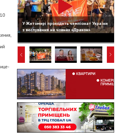
010
У Житомирі проходить чемпіонат України
з веслування на човнах «Дракон»
ения,
ций
вице-