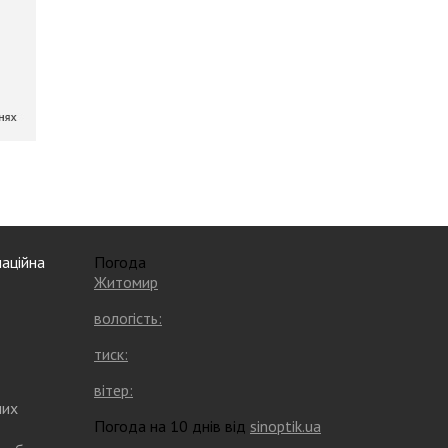
аційна
Погода
Житомир
вологість:
тиск:
вітер:
них
Погода на 10 днів від
sinoptik.ua