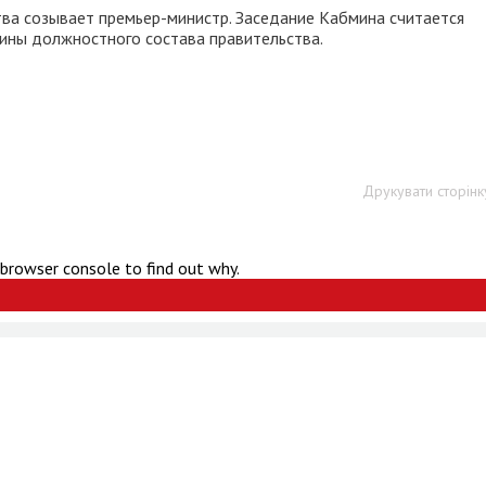
тва созывает премьер-министр. Заседание Кабмина считается
ины должностного состава правительства.
Друкувати сторінк
 browser console to find out why.