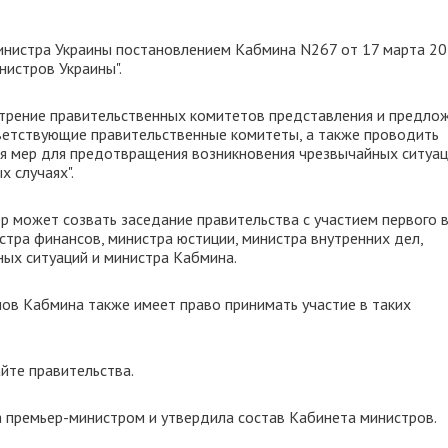
инистра Украины постановлением Кабмина N267 от 17 марта 2
нистров Украины".
отрение правительственных комитетов представления и предлож
тветствующие правительственные комитеты, а также проводить
ия мер для предотвращения возникновения чрезвычайных ситуа
х случаях".
ер может созвать заседание правительства с участием первого 
стра финансов, министра юстиции, министра внутренних дел,
ых ситуаций и министра Кабмина.
нов Кабмина также имеет право принимать участие в таких
йте правительства.
 премьер-министром и утвердила состав Кабинета министров.