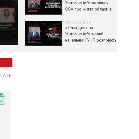
Житомир.info: керівник
ОВА про життя області в
умовах воєнного стану
29.04.2022, 10:59
«Тема дня» на
Житомир.info: новий
начальник ГУНП розповість
про ситуацію в області
: АТБ,