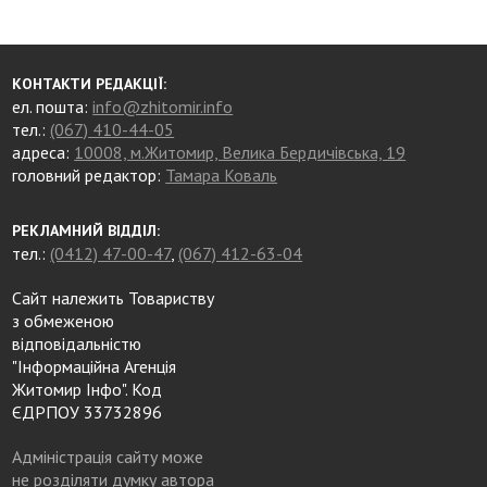
КОНТАКТИ РЕДАКЦІЇ:
ел. пошта:
info@zhitomir.info
тел.:
(067) 410-44-05
адреса:
10008, м.Житомир, Велика Бердичівська, 19
головний редактор:
Тамара Коваль
РЕКЛАМНИЙ ВІДДІЛ:
тел.:
(0412) 47-00-47
,
(067) 412-63-04
Сайт належить Товариству
з обмеженою
відповідальністю
"Інформаційна Агенція
Житомир Інфо". Код
ЄДРПОУ 33732896
Адміністрація сайту може
не розділяти думку автора