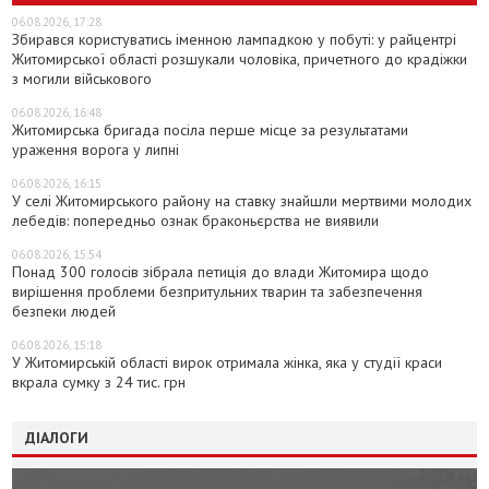
06.08.2026, 17:28
Збирався користуватись іменною лампадкою у побуті: у райцентрі
Житомирської області розшукали чоловіка, причетного до крадіжки
з могили військового
06.08.2026, 16:48
Житомирська бригада посіла перше місце за результатами
ураження ворога у липні
06.08.2026, 16:15
У селі Житомирського району на ставку знайшли мертвими молодих
лебедів: попередньо ознак браконьєрства не виявили
06.08.2026, 15:54
Понад 300 голосів зібрала петиція до влади Житомира щодо
вирішення проблеми безпритульних тварин та забезпечення
безпеки людей
06.08.2026, 15:18
У Житомирській області вирок отримала жінка, яка у студії краси
вкрала сумку з 24 тис. грн
ДІАЛОГИ