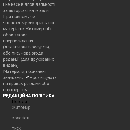
і не несе відповідальності
за авторські матеріали.
При повному чи
частковому використанні
матеріалів Житомир.info
обов’язкове
гіперпосилання
(для інтернет-ресурсів),
або письмова згода
редакції (для друкованих
видань)
Матеріали, позначені
значками:
"Р"
- розміщують
на правах реклами або
партнерства
РЕДАКЦІЙНА ПОЛІТИКА
Погода
Житомир
вологість:
тиск: