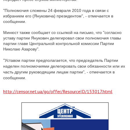
"Полномочия сложены 24 февраля 2010 года в связи с
избранием его (Януковича) президентом", - отмечается в
сообщении.
Минюст также сообщает со ссылкой на письмо, что "согласно
уставу партии Янукович делегировал свои полномочия главы
партии главе Центральной контрольной комиссии Партии
Николаю Азарову".
"Уставом партии предполагается, что председатель Партии
наделен полномочиями делегировать свои обязанности или их
часть другим руководящим лицам партии", - отмечается в
сообщении.
http://censor.net.ua/go/offer/ResourceID/153017.html