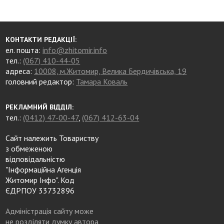
КОНТАКТИ РЕДАКЦІЇ:
ел. пошта:
info@zhitomir.info
тел.:
(067) 410-44-05
адреса:
10008, м.Житомир, Велика Бердичівська, 19
головний редактор:
Тамара Коваль
РЕКЛАМНИЙ ВІДДІЛ:
тел.:
(0412) 47-00-47
,
(067) 412-63-04
Сайт належить Товариству
з обмеженою
відповідальністю
"Інформаційна Агенція
Житомир Інфо". Код
ЄДРПОУ 33732896
Адміністрація сайту може
не розділяти думку автора