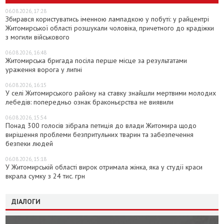
06.08.2026, 17:28
Збирався користуватись іменною лампадкою у побуті: у райцентрі
Житомирської області розшукали чоловіка, причетного до крадіжки
з могили військового
06.08.2026, 16:48
Житомирська бригада посіла перше місце за результатами
ураження ворога у липні
06.08.2026, 16:15
У селі Житомирського району на ставку знайшли мертвими молодих
лебедів: попередньо ознак браконьєрства не виявили
06.08.2026, 15:54
Понад 300 голосів зібрала петиція до влади Житомира щодо
вирішення проблеми безпритульних тварин та забезпечення
безпеки людей
06.08.2026, 15:18
У Житомирській області вирок отримала жінка, яка у студії краси
вкрала сумку з 24 тис. грн
ДІАЛОГИ