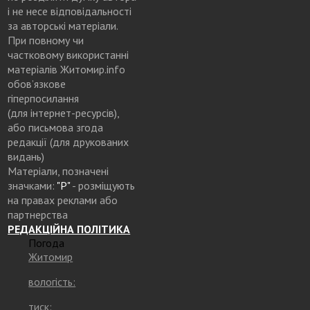
і не несе відповідальності
за авторські матеріали.
При повному чи
частковому використанні
матеріалів Житомир.info
обов’язкове
гіперпосилання
(для інтернет-ресурсів),
або письмова згода
редакції (для друкованих
видань)
Матеріали, позначені
значками:
"Р"
- розміщують
на правах реклами або
партнерства
РЕДАКЦІЙНА ПОЛІТИКА
Погода
Житомир
вологість:
тиск: