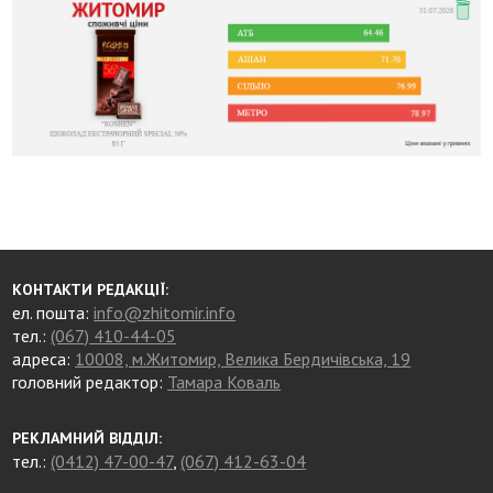
КОНТАКТИ РЕДАКЦІЇ:
ел. пошта:
info@zhitomir.info
тел.:
(067) 410-44-05
адреса:
10008, м.Житомир, Велика Бердичівська, 19
головний редактор:
Тамара Коваль
РЕКЛАМНИЙ ВІДДІЛ:
тел.:
(0412) 47-00-47
,
(067) 412-63-04