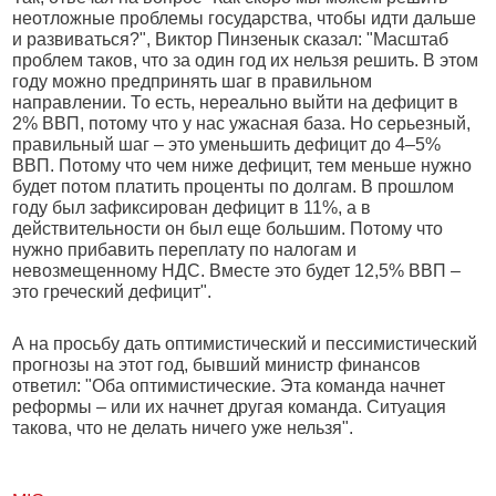
неотложные проблемы государства, чтобы идти дальше
и развиваться?", Виктор Пинзенык сказал: "Масштаб
проблем таков, что за один год их нельзя решить. В этом
году можно предпринять шаг в правильном
направлении. То есть, нереально выйти на дефицит в
2% ВВП, потому что у нас ужасная база. Но серьезный,
правильный шаг – это уменьшить дефицит до 4–5%
ВВП. Потому что чем ниже дефицит, тем меньше нужно
будет потом платить проценты по долгам. В прошлом
году был зафиксирован дефицит в 11%, а в
действительности он был еще большим. Потому что
нужно прибавить переплату по налогам и
невозмещенному НДС. Вместе это будет 12,5% ВВП –
это греческий дефицит".
А на просьбу дать оптимистический и пессимистический
прогнозы на этот год, бывший министр финансов
ответил: "Оба оптимистические. Эта команда начнет
реформы – или их начнет другая команда. Ситуация
такова, что не делать ничего уже нельзя".