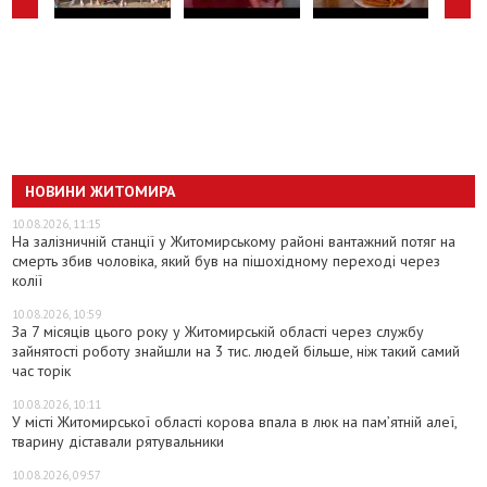
НОВИНИ ЖИТОМИРА
10.08.2026, 11:15
На залізничній станції у Житомирському районі вантажний потяг на
смерть збив чоловіка, який був на пішохідному переході через
колії
10.08.2026, 10:59
За 7 місяців цього року у Житомирській області через службу
зайнятості роботу знайшли на 3 тис. людей більше, ніж такий самий
час торік
10.08.2026, 10:11
У місті Житомирської області корова впала в люк на пам’ятній алеї,
тварину діставали рятувальники
10.08.2026, 09:57