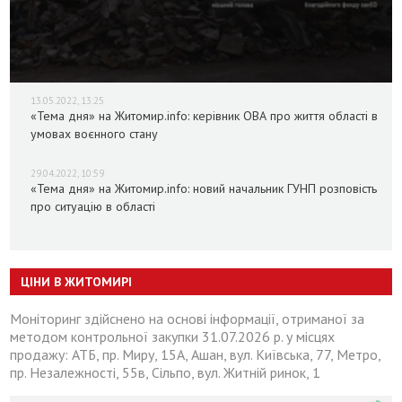
13.05.2022, 13:25
«Тема дня» на Житомир.info: керівник ОВА про життя області в
умовах воєнного стану
29.04.2022, 10:59
«Тема дня» на Житомир.info: новий начальник ГУНП розповість
про ситуацію в області
ЦІНИ В ЖИТОМИРІ
Моніторинг здійснено на основі інформації, отриманої за
методом контрольної закупки 31.07.2026 р. у місцях
продажу: АТБ, пр. Миру, 15А, Ашан, вул. Київська, 77, Метро,
пр. Незалежності, 55в, Сільпо, вул. Житній ринок, 1