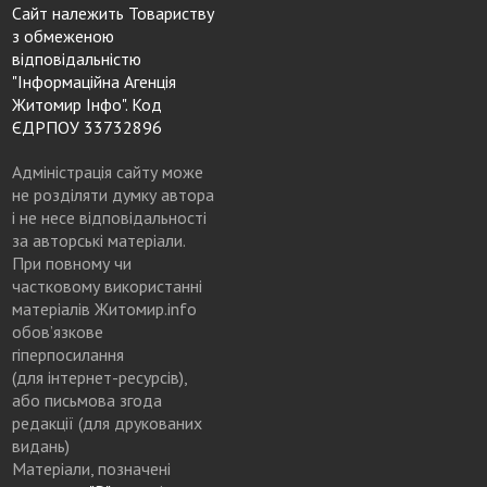
Сайт належить Товариству
з обмеженою
відповідальністю
"Інформаційна Агенція
Житомир Інфо". Код
ЄДРПОУ 33732896
Адміністрація сайту може
не розділяти думку автора
і не несе відповідальності
за авторські матеріали.
При повному чи
частковому використанні
матеріалів Житомир.info
обов’язкове
гіперпосилання
(для інтернет-ресурсів),
або письмова згода
редакції (для друкованих
видань)
Матеріали, позначені