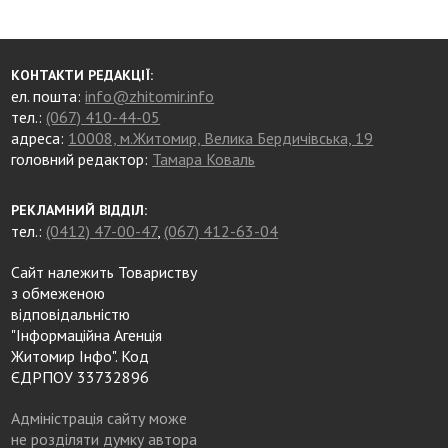
КОНТАКТИ РЕДАКЦІЇ:
ел. пошта:
info@zhitomir.info
тел.:
(067) 410-44-05
адреса:
10008, м.Житомир, Велика Бердичівська, 19
головний редактор:
Тамара Коваль
РЕКЛАМНИЙ ВІДДІЛ:
тел.:
(0412) 47-00-47
,
(067) 412-63-04
Сайт належить Товариству
з обмеженою
відповідальністю
"Інформаційна Агенція
Житомир Інфо". Код
ЄДРПОУ 33732896
Адміністрація сайту може
не розділяти думку автора