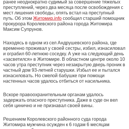
ранее неоднократно судимый за совершение тяжелых
преступлений, через два месяца после освобождения с
мест лишения свободы, опять встал на преступный
путь. Об этом
Житомир.info
сообщил старший помощник
прокурора Королевского района города Житомира
Максим Супрунов.
Находясь в одном из сел Андрушевского района, где
временно проживал у своей сестры, избил, изнасиловал
и ограбил 60-летнюю соседку. А уже на следующий день
«засветился» в Житомире. В областном центре около 10
часов утра преступник через незакрытую дверь проник в
частный дом 93-летней старушки. Избыл ее и пытался
изнасиловать. Но смелой бабушке при помощи
настенных часов удалось отбиться от насильника.
Вскоре правоохранительным органам удалось
задержать опасного преступника. Даже в суде он вел
себя цинично и не признавал своей вины.
Решением Королевского районного суда города
Житомира мужчина осужден к 6 годам 6 месяцам