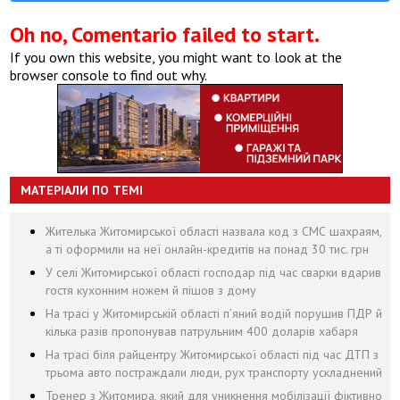
Oh no, Comentario failed to start.
If you own this website, you might want to look at the
browser console to find out why.
МАТЕРІАЛИ ПО ТЕМІ
Жителька Житомирської області назвала код з СМС шахраям,
а ті оформили на неї онлайн-кредитів на понад 30 тис. грн
У селі Житомирської області господар під час сварки вдарив
гостя кухонним ножем й пішов з дому
На трасі у Житомирській області п’яний водій порушив ПДР й
кілька разів пропонував патрульним 400 доларів хабаря
На трасі біля райцентру Житомирської області під час ДТП з
трьома авто постраждали люди, рух транспорту ускладнений
Тренер з Житомира, який для уникнення мобілізації фіктивно