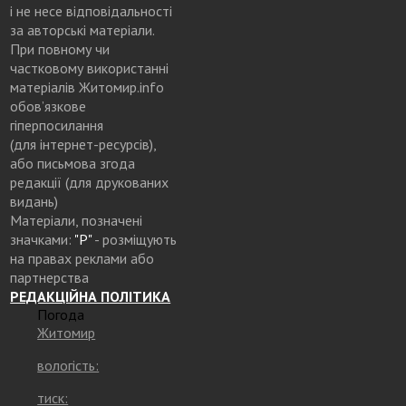
і не несе відповідальності
за авторські матеріали.
При повному чи
частковому використанні
матеріалів Житомир.info
обов’язкове
гіперпосилання
(для інтернет-ресурсів),
або письмова згода
редакції (для друкованих
видань)
Матеріали, позначені
значками:
"Р"
- розміщують
на правах реклами або
партнерства
РЕДАКЦІЙНА ПОЛІТИКА
Погода
Житомир
вологість:
тиск: