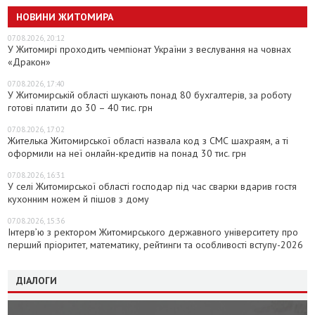
НОВИНИ ЖИТОМИРА
07.08.2026, 20:12
У Житомирі проходить чемпіонат України з веслування на човнах
«Дракон»
07.08.2026, 17:40
У Житомирській області шукають понад 80 бухгалтерів, за роботу
готові платити до 30 – 40 тис. грн
07.08.2026, 17:02
Жителька Житомирської області назвала код з СМС шахраям, а ті
оформили на неї онлайн-кредитів на понад 30 тис. грн
07.08.2026, 16:31
У селі Житомирської області господар під час сварки вдарив гостя
кухонним ножем й пішов з дому
07.08.2026, 15:36
Інтерв’ю з ректором Житомирського державного університету про
перший пріоритет, математику, рейтинги та особливості вступу-2026
ДІАЛОГИ