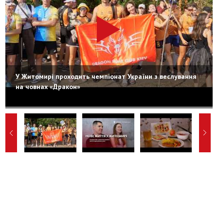
У Житомирі проходить чемпіонат України з веслування
на човнах «Дракон»