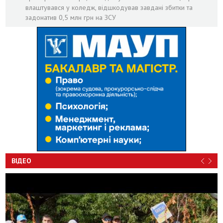
влаштувався у коледж, відшкодував завдані збитки та
задонатив 0,5 млн грн на ЗСУ
ВІДЕО