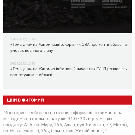
13.05.2022, 13:25
«Тема дня» на Житомир.info: керівник ОВА про життя області в
умовах воєнного стану
29.04.2022, 10:59
«Тема дня» на Житомир.info: новий начальник ГУНП розповість
про ситуацію в області
ЦІНИ В ЖИТОМИРІ
Моніторинг здійснено на основі інформації, отриманої за
методом контрольної закупки 31.07.2026 р. у місцях
продажу: АТБ, пр. Миру, 15А, Ашан, вул. Київська, 77, Метро,
пр. Незалежності, 55в, Сільпо, вул. Житній ринок, 1