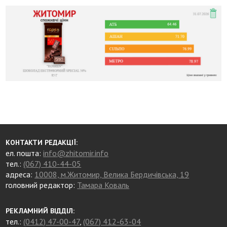
КОНТАКТИ РЕДАКЦІЇ:
ел. пошта:
info@zhitomir.info
тел.:
(067) 410-44-05
адреса:
10008, м.Житомир, Велика Бердичівська, 19
головний редактор:
Тамара Коваль
РЕКЛАМНИЙ ВІДДІЛ:
тел.:
(0412) 47-00-47
,
(067) 412-63-04