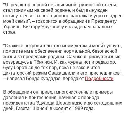
"Я, редактор первой независимой грузинской газеты,
стал гонимым на своей родине, и был вынужден
покинуть ее из-за постоянного шантажа и угроз в адрес
моей семьи", – говорится в обращении к Президенту
Украины Виктору Януковичу и к лидерам западных
стран.
"Окажите покровительство моим детям и моей супруге,
помогите им в обеспечении нормальной, безопасной
жизни за пределами родины. Сам же я, рискуя жизнью,
возвращусь в Тбилиси. И, как журналист и редактор,
буду бороться до тех пор, пока не закончится
диктаторский режим Саакашвили и его приспешников",
– написал Бондо Курдадзе, передают
Подробности
.
В обращении он привел многочисленные примеры
давления и притеснения, начиная с периода
президентства Эдуарда Шеварнадзе и до сегодняшних
дней. Газета "Шанси" выходит с 1989 года.