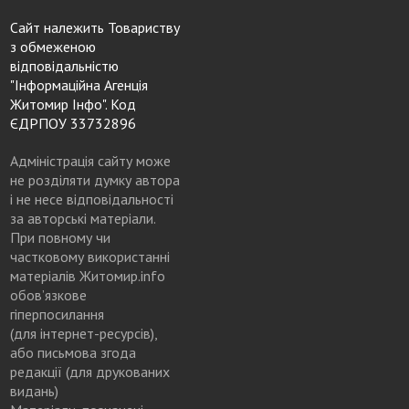
Сайт належить Товариству
з обмеженою
відповідальністю
"Інформаційна Агенція
Житомир Інфо". Код
ЄДРПОУ 33732896
Адміністрація сайту може
не розділяти думку автора
і не несе відповідальності
за авторські матеріали.
При повному чи
частковому використанні
матеріалів Житомир.info
обов’язкове
гіперпосилання
(для інтернет-ресурсів),
або письмова згода
редакції (для друкованих
видань)