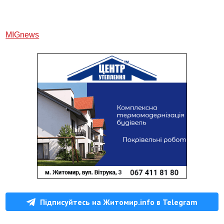
МIGnews
Підписуйтесь на Житомир.info в Telegram