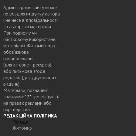
Адміністрація сайту може
не розділяти думку автора
і не несе відповідальності
за авторські матеріали.
При повному чи
частковому використанні
матеріалів Житомир.info
обов’язкове
гіперпосилання
(для інтернет-ресурсів),
або письмова згода
редакції (для друкованих
видань)
Матеріали, позначені
значками:
"Р"
- розміщують
на правах реклами або
партнерства
РЕДАКЦІЙНА ПОЛІТИКА
Погода
Житомир