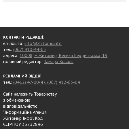
КОНТАКТИ РЕДАКЦІЇ:
ел. пошта:
info@zhitomir.info
тел.:
(067) 410-44-05
адреса:
10008, м.Житомир, Велика Бердичівська, 19
головний редактор:
Тамара Коваль
РЕКЛАМНИЙ ВІДДІЛ:
тел.:
(0412) 47-00-47
,
(067) 412-63-04
Сайт належить Товариству
з обмеженою
відповідальністю
"Інформаційна Агенція
Житомир Інфо". Код
ЄДРПОУ 33732896