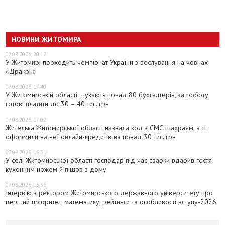
НОВИНИ ЖИТОМИРА
07.08.2026, 20:12
У Житомирі проходить чемпіонат України з веслування на човнах
«Дракон»
07.08.2026, 17:40
У Житомирській області шукають понад 80 бухгалтерів, за роботу
готові платити до 30 – 40 тис. грн
07.08.2026, 17:02
Жителька Житомирської області назвала код з СМС шахраям, а ті
оформили на неї онлайн-кредитів на понад 30 тис. грн
07.08.2026, 16:31
У селі Житомирської області господар під час сварки вдарив гостя
кухонним ножем й пішов з дому
07.08.2026, 15:36
Інтерв’ю з ректором Житомирського державного університету про
перший пріоритет, математику, рейтинги та особливості вступу-2026