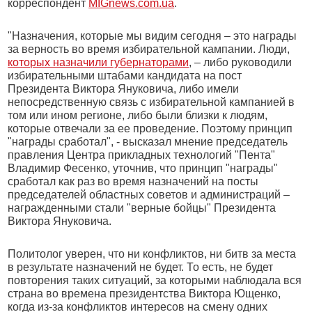
корреспондент
MIGnews.com.ua
.
"Назначения, которые мы видим сегодня – это награды
за верность во время избирательной кампании. Люди,
которых назначили губернаторами
, – либо руководили
избирательными штабами кандидата на пост
Президента Виктора Януковича, либо имели
непосредственную связь с избирательной кампанией в
том или ином регионе, либо были близки к людям,
которые отвечали за ее проведение. Поэтому принцип
"награды сработал", - высказал мнение председатель
правления Центра прикладных технологий "Пента"
Владимир Фесенко, уточнив, что принцип "награды"
сработал как раз во время назначений на посты
председателей областных советов и администраций –
награжденными стали "верные бойцы" Президента
Виктора Януковича.
Политолог уверен, что ни конфликтов, ни битв за места
в результате назначений не будет. То есть, не будет
повторения таких ситуаций, за которыми наблюдала вся
страна во времена президентства Виктора Ющенко,
когда из-за конфликтов интересов на смену одних