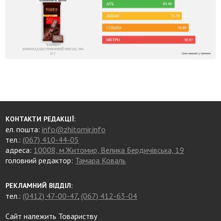
КОНТАКТИ РЕДАКЦІЇ:
ел. пошта:
info@zhitomir.info
тел.:
(067) 410-44-05
адреса:
10008, м.Житомир, Велика Бердичівська, 19
головний редактор:
Тамара Коваль
РЕКЛАМНИЙ ВІДДІЛ:
тел.:
(0412) 47-00-47
,
(067) 412-63-04
Сайт належить Товариству