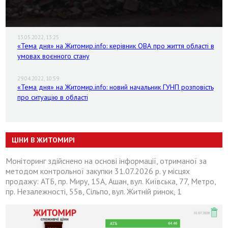
13.05.2022, 13:25
«Тема дня» на Житомир.info: керівник ОВА про життя області в
умовах воєнного стану
29.04.2022, 10:59
«Тема дня» на Житомир.info: новий начальник ГУНП розповість
про ситуацію в області
ЦІНИ В ЖИТОМИРІ
Моніторинг здійснено на основі інформації, отриманої за
методом контрольної закупки 31.07.2026 р. у місцях
продажу: АТБ, пр. Миру, 15А, Ашан, вул. Київська, 77, Метро,
пр. Незалежності, 55в, Сільпо, вул. Житній ринок, 1