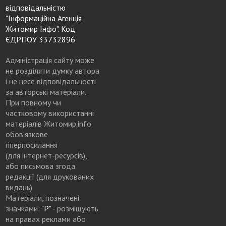
відповідальністю
"Інформаційна Агенція
Житомир Інфо". Код
ЄДРПОУ 33732896
Адміністрація сайту може
не розділяти думку автора
і не несе відповідальності
за авторські матеріали.
При повному чи
частковому використанні
матеріалів Житомир.info
обов’язкове
гіперпосилання
(для інтернет-ресурсів),
або письмова згода
редакції (для друкованих
видань)
Матеріали, позначені
значками:
"Р"
- розміщують
на правах реклами або