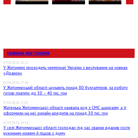
НОВИНИ ЖИТОМИРА
07.08.2026, 20:12
У Житомирі проходить чемпіонат України з веслування на човнах
«Дракон»
07.08.2026, 17:40
У Житомирській області шукають понад 80 бухгалтерів, за роботу
готові платити до 30 – 40 тис. грн
07.08.2026, 17:02
Жителька Житомирської області назвала код з СМС шахраям, а ті
оформили на неї онлайн-кредитів на понад 30 тис. грн
07.08.2026, 16:31
У селі Житомирської області господар під час сварки вдарив гостя
кухонним ножем й пішов з дому