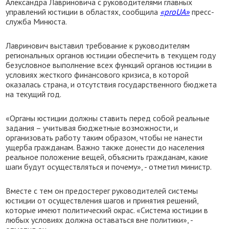
Александра Лавриновича с руководителями главных
управлений юстиции в областях, сообщила
«proUA»
пресс-
служба Минюста.
Лавринович выставил требование к руководителям
региональных органов юстиции обеспечить в текущем году
безусловное выполнение всех функций органов юстиции в
условиях жесткого финансового кризиса, в которой
оказалась страна, и отсутствия государственного бюджета
на текущий год.
«Органы юстиции должны ставить перед собой реальные
задания – учитывая бюджетные возможности, и
организовать работу таким образом, чтобы не нанести
ущерба гражданам. Важно также донести до населения
реальное положение вещей, объяснить гражданам, какие
шаги будут осуществляться и почему», - отметил министр.
Вместе с тем он предостерег руководителей системы
юстиции от осуществления шагов и принятия решений,
которые имеют политический окрас. «Система юстиции в
любых условиях должна оставаться вне политики», -