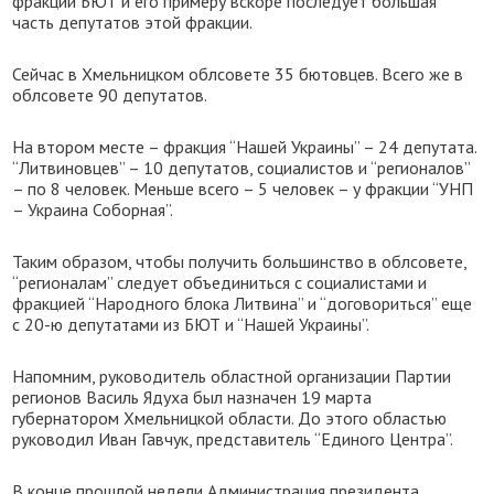
фракции БЮТ и его примеру вскоре последует большая
часть депутатов этой фракции.
Сейчас в Хмельницком облсовете 35 бютовцев. Всего же в
облсовете 90 депутатов.
На втором месте – фракция “Нашей Украины” – 24 депутата.
“Литвиновцев” – 10 депутатов, социалистов и “регионалов”
– по 8 человек. Меньше всего – 5 человек – у фракции “УНП
– Украина Соборная”.
Таким образом, чтобы получить большинство в облсовете,
“регионалам” следует объединиться с социалистами и
фракцией “Народного блока Литвина” и “договориться” еще
с 20-ю депутатами из БЮТ и “Нашей Украины”.
Напомним, руководитель областной организации Партии
регионов Василь Ядуха был назначен 19 марта
губернатором Хмельницкой области. До этого областью
руководил Иван Гавчук, представитель “Единого Центра”.
В конце прошлой недели Администрация президента