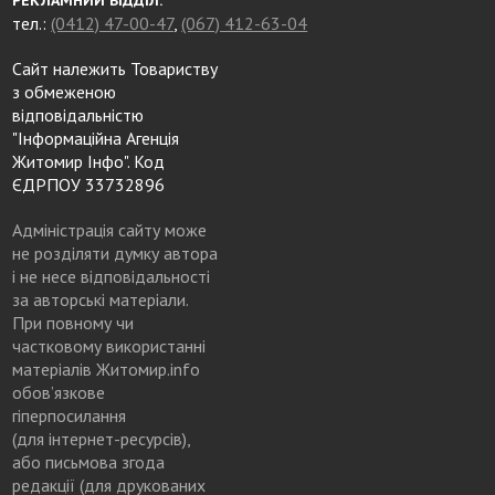
тел.:
(0412) 47-00-47
,
(067) 412-63-04
Сайт належить Товариству
з обмеженою
відповідальністю
"Інформаційна Агенція
Житомир Інфо". Код
ЄДРПОУ 33732896
Адміністрація сайту може
не розділяти думку автора
і не несе відповідальності
за авторські матеріали.
При повному чи
частковому використанні
матеріалів Житомир.info
обов’язкове
гіперпосилання
(для інтернет-ресурсів),
або письмова згода
редакції (для друкованих