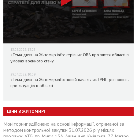
13.05.2022, 13:25
«Тема дня» на Житомир.info: керівник ОВА про життя області в
умовах воєнного стану
29.04.2022, 10:59
«Тема дня» на Житомир.info: новий начальник ГУНП розповість
про ситуацію в області
ЦІНИ В ЖИТОМИРІ
Моніторинг здійснено на основі інформації, отриманої за
методом контрольної закупки 31.07.2026 р. у місцях
продажу: АТБ, пр. Миру, 15А, Ашан, вул. Київська, 77, Метро,