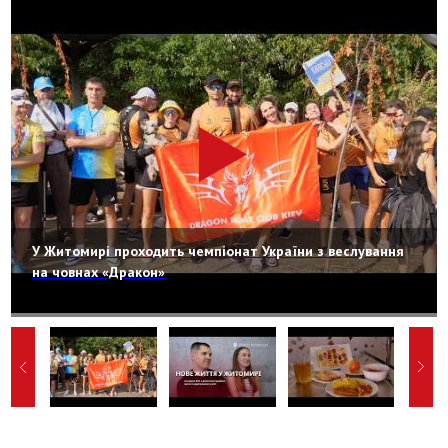
У Житомирі проходить чемпіонат України з веслування
на човнах «Дракон»