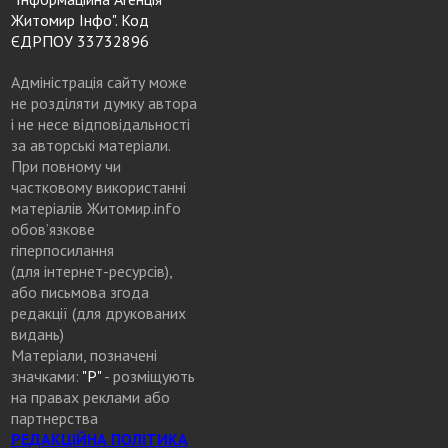
Житомир Інфо". Код
ЄДРПОУ 33732896
Адміністрація сайту може
не розділяти думку автора
і не несе відповідальності
за авторські матеріали.
При повному чи
частковому використанні
матеріалів Житомир.info
обов’язкове
гіперпосилання
(для інтернет-ресурсів),
або письмова згода
редакції (для друкованих
видань)
Матеріали, позначені
значками:
"Р"
- розміщують
на правах реклами або
партнерства
РЕДАКЦІЙНА ПОЛІТИКА