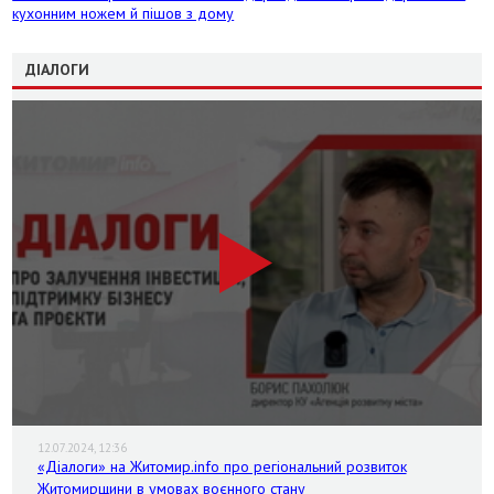
кухонним ножем й пішов з дому
ДІАЛОГИ
12.07.2024, 12:36
«Діалоги» на Житомир.info про регіональний розвиток
Житомирщини в умовах воєнного стану