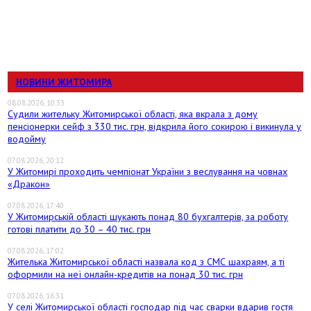
НОВИНИ ЖИТОМИРА
08.08.2026, 10:33
Судили жительку Житомирської області, яка вкрала з дому
пенсіонерки сейф з 330 тис. грн, відкрила його сокирою і викинула у
водойму
07.08.2026, 20:12
У Житомирі проходить чемпіонат України з веслування на човнах
«Дракон»
07.08.2026, 17:40
У Житомирській області шукають понад 80 бухгалтерів, за роботу
готові платити до 30 – 40 тис. грн
07.08.2026, 17:02
Жителька Житомирської області назвала код з СМС шахраям, а ті
оформили на неї онлайн-кредитів на понад 30 тис. грн
07.08.2026, 16:31
У селі Житомирської області господар під час сварки вдарив гостя