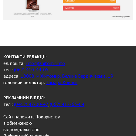
КОНТАКТИ РЕДАКЦІЇ:
ел. пошта:
info@zhitomir.info
тел.:
(067) 410-44-05
адреса:
10008, м.Житомир, Велика Бердичівська, 19
головний редактор:
Тамара Коваль
РЕКЛАМНИЙ ВІДДІЛ:
тел.:
(0412) 47-00-47
,
(067) 412-63-04
Сайт належить Товариству
з обмеженою
відповідальністю
"Інформаційна Агенція