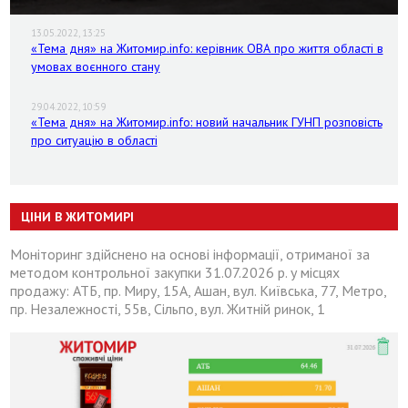
13.05.2022, 13:25
«Тема дня» на Житомир.info: керівник ОВА про життя області в
умовах воєнного стану
29.04.2022, 10:59
«Тема дня» на Житомир.info: новий начальник ГУНП розповість
про ситуацію в області
ЦІНИ В ЖИТОМИРІ
Моніторинг здійснено на основі інформації, отриманої за
методом контрольної закупки 31.07.2026 р. у місцях
продажу: АТБ, пр. Миру, 15А, Ашан, вул. Київська, 77, Метро,
пр. Незалежності, 55в, Сільпо, вул. Житній ринок, 1