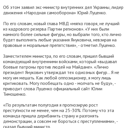
Об этом заявил экс-министр внутренних дел Украины, лидер
движения «Народная самооборона» Юрий Луценко.
По его словам, новый глава МВД «мягко говоря, не лучший
из кадрового резерва Партии регионов». «У них были
намного более сильные фигуры, но выбрали того, кто лично
будет выполнять любые указания Януковича, невзирая на
правовые и моральные препятствия», - отметил Луценко.
Заместителем министра, по его словам, пришел бывший
командующий внутренними войсками, который «выдавал
боевые патроны против людей на Майдане». «Лично
президент Янукович утверждал тех одиозных фигур... Я не
могу им мешать. Как любой оппозиционер, я могу лишь
критиковать. Могу пообещать одно - молчать не буду», -
приводит слова Луценко официальный сайт Юлии
Тимошенко.
«По результатам полугодия я прогнозирую рост
преступности не менее, чем на 25-30%. Потому что эта
команда пришла дерибанить страну и разгонять
демонстрации, а совсем не бороться с преступлениями», -
сказал бывший министр.