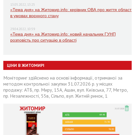
13.05.2022, 13:25
«Тема дня» на Житомир.info: керівник ОВА про життя області
в умовах воєнного стану
29.04.2022, 10:59
«Тема дня» на Житомир.info: новий начальник ГУНП
розповість про ситуацію в області
ЦІНИ В ЖИТОМИРІ
Моніторинг здійснено на основі інформації, отриманої за
методом контрольної закупки 31.07.2026 р. у місцях
продажу: АТБ, пр. Миру, 15А, Ашан, вул. Київська, 77, Метро,
пр. Незалежності, 55в, Сільпо, вул. Житній ринок, 1