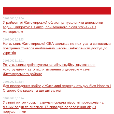
НОВИНИ ЖИТОМИРА
08.08.2026, 22:06
У райцентрі Житомирської області рятувальники допомогли
водійці вибратися з авто, понівеченого після зіткнення з
мотоциклом
08.08.2026, 21:53
Начальник Житомирської ОВА закликав не нехтувати сигналами
повітряної тривоги найближчим часом і забезпечити доступ до
укриттів
08.08.2026, 18:01
Рятувальники деблокували загиблу водійку, яку затисло
конструкціями авто після зіткнення з деревом у селі
Житомирського району
08.08.2026, 16:54
Для проведення забігу у Житомирі перекриють рух біля Нового і
Старого бульварів та ще дві вулиці
08.08.2026, 16:26
У липні житомирські патрульні склали півсотні протоколів на
пʼяних водіїв та виявили 17 випадків перевезення лісу з
порушеннями