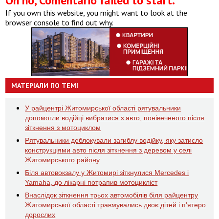
Oh no, Comentario failed to start.
If you own this website, you might want to look at the
browser console to find out why.
МАТЕРІАЛИ ПО ТЕМІ
У райцентрі Житомирської області рятувальники
допомогли водійці вибратися з авто, понівеченого після
зіткнення з мотоциклом
Рятувальники деблокували загиблу водійку, яку затисло
конструкціями авто після зіткнення з деревом у селі
Житомирського району
Біля автовокзалу у Житомирі зіткнулися Mercedes і
Yamaha, до лікарні потрапив мотоцикліст
Внаслідок зіткнення трьох автомобілів біля райцентру
Житомирської області травмувались двоє дітей і пʼятеро
дорослих