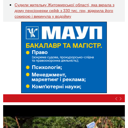
Судили жительку Житомирської області, яка вкрала з
дому пенсіонерки сейф з 330 тис. грн, відкрила його
сокирою і викинула у водойму
ВІДЕО