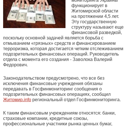
мониторинга Украины
функционирует в
Житомирской области
на протяжении 4,5 лет.
Эту государственную
структуру называют еще
финансовой разведкой,
поскольку основной задачей является борьба с
отмыванием «грязных» средств и финансированием
терроризма, которая достигается четким отслеживанием
подозрительных финансовых операций. Руководитель
отдела с момента его создания - Заволока Валерий
Федорович.
Законодательством предусмотрено, что все без
исключения финансовые учреждения обязаны
передавать в Госфинмониторинг сообщения о
подозрительных финансовых операциях, сообщил
Житомир.info
региональный отдел Госфинмониторинга.
К таким финансовым учреждениям относятся: банки,
страховые компании, кредитные союзы,
профессиональные участники рынка ценных бумаг,