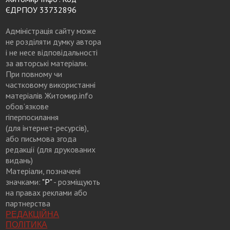
ЄДРПОУ 33732896
Адміністрація сайту може
не розділяти думку автора
і не несе відповідальності
за авторські матеріали.
При повному чи
частковому використанні
матеріалів Житомир.info
обов’язкове
гіперпосилання
(для інтернет-ресурсів),
або письмова згода
редакції (для друкованих
видань)
Матеріали, позначені
значками:
"Р"
- розміщують
на правах реклами або
партнерства
РЕДАКЦІЙНА
ПОЛІТИКА