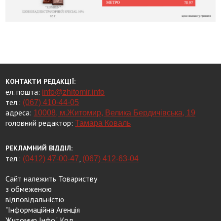
КОНТАКТИ РЕДАКЦІЇ:
ел. пошта:
info@zhitomir.info
тел.:
(067) 410-44-05
адреса:
10008, м.Житомир, Велика Бердичівська, 19
головний редактор:
Тамара Коваль
РЕКЛАМНИЙ ВІДДІЛ:
тел.:
,
(0412) 47-00-47
(067) 412-63-04
Сайт належить Товариству
з обмеженою
відповідальністю
"Інформаційна Агенція
Житомир Інфо". Код