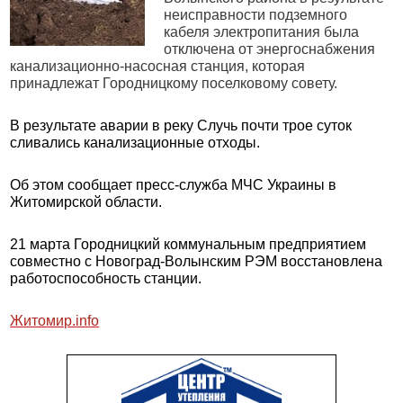
неисправности подземного
кабеля электропитания была
отключена от энергоснабжения
канализационно-насосная станция, которая
принадлежат Городницкому поселковому совету.
В результате аварии в реку Случь почти трое суток
сливались канализационные отходы.
Об этом сообщает пресс-служба МЧС Украины в
Житомирской области.
21 марта Городницкий коммунальным предприятием
совместно с Новоград-Волынским РЭМ восстановлена
работоспособность станции.
Житомир.
info