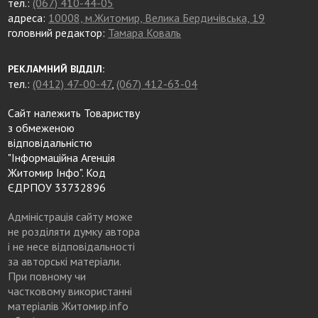
тел.:
(067) 410-44-05
адреса:
10008, м.Житомир, Велика Бердичівська, 19
головний редактор:
Тамара Коваль
РЕКЛАМНИЙ ВІДДІЛ:
тел.:
(0412) 47-00-47
,
(067) 412-63-04
Сайт належить Товариству
з обмеженою
відповідальністю
"Інформаційна Агенція
Житомир Інфо". Код
ЄДРПОУ 33732896
Адміністрація сайту може
не розділяти думку автора
і не несе відповідальності
за авторські матеріали.
При повному чи
частковому використанні
матеріалів Житомир.info