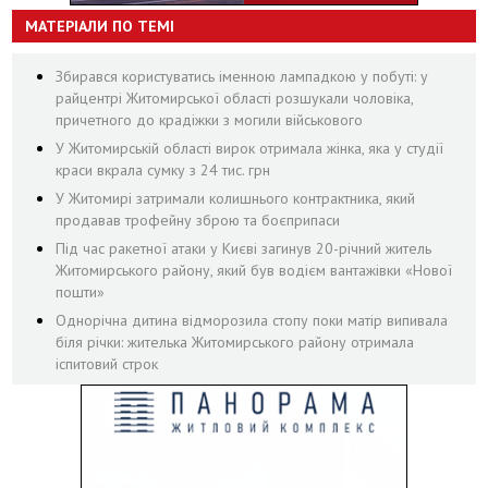
МАТЕРІАЛИ ПО ТЕМІ
Збирався користуватись іменною лампадкою у побуті: у
райцентрі Житомирської області розшукали чоловіка,
причетного до крадіжки з могили військового
У Житомирській області вирок отримала жінка, яка у студії
краси вкрала сумку з 24 тис. грн
У Житомирі затримали колишнього контрактника, який
продавав трофейну зброю та боєприпаси
Під час ракетної атаки у Києві загинув 20-річний житель
Житомирського району, який був водієм вантажівки «Нової
пошти»
Однорічна дитина відморозила стопу поки матір випивала
біля річки: жителька Житомирського району отримала
іспитовий строк