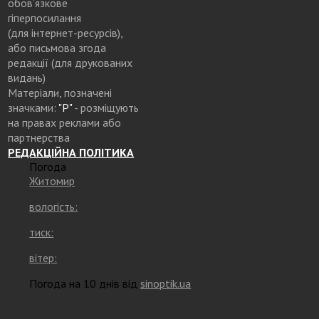
обов’язкове
гіперпосилання
(для інтернет-ресурсів),
або письмова згода
редакції (для друкованих
видань)
Матеріали, позначені
значками:
"Р"
- розміщують
на правах реклами або
партнерства
РЕДАКЦІЙНА ПОЛІТИКА
Погода
Житомир
вологість:
тиск:
вітер:
Погода на 10 днів від
sinoptik.ua