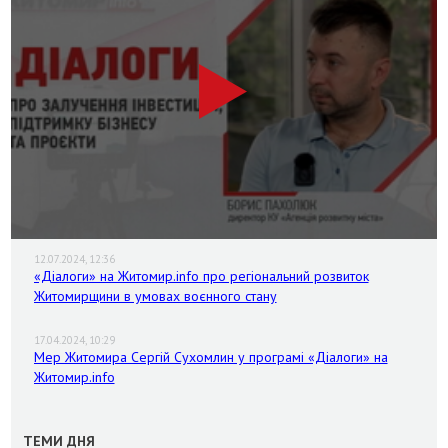
12.07.2024, 12:36
«Діалоги» на Житомир.info про регіональний розвиток
Житомирщини в умовах воєнного стану
17.04.2024, 10:29
Мер Житомира Сергій Сухомлин у програмі «Діалоги» на
Житомир.info
ТЕМИ ДНЯ