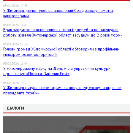
05.08.2026, 17:43
У Житомирі демонтують встановлений без дозволу намет із
канцтоварами
05.08.2026, 17:40
Брав завдаток за встановлення вікон і дверей та не виконував
роботу: жителя Житомирської області засудили до 2 років тюрми
05.08.2026, 17:34
Голови громад Житомирської області обговорили з профільним
міністром розвиток територій
05.08.2026, 16:44
У житомирському парку на День міста управління культури
організовує «Полісся. Вареник Fest»
05.08.2026, 16:31
У Житомирі рятувальники отримали нову спецтехніку та відзнаки
президента України
ДІАЛОГИ