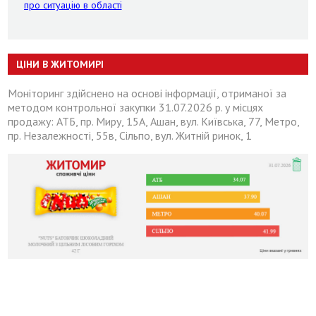
про ситуацію в області
ЦІНИ В ЖИТОМИРІ
Моніторинг здійснено на основі інформації, отриманої за
методом контрольної закупки 31.07.2026 р. у місцях
продажу: АТБ, пр. Миру, 15А, Ашан, вул. Київська, 77, Метро,
пр. Незалежності, 55в, Сільпо, вул. Житній ринок, 1