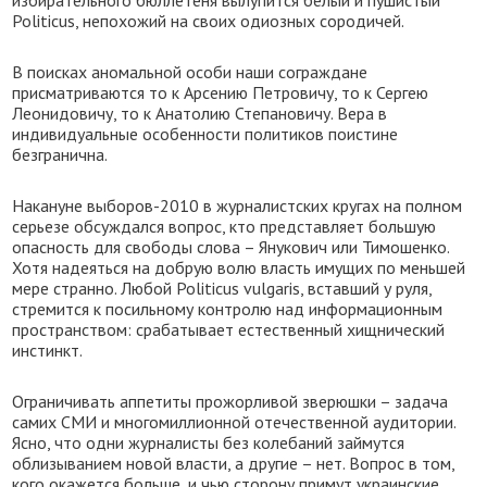
избирательного бюллетеня вылупится белый и пушистый
Politicus, непохожий на своих одиозных сородичей.
В поисках аномальной особи наши сограждане
присматриваются то к Арсению Петровичу, то к Сергею
Леонидовичу, то к Анатолию Степановичу. Вера в
индивидуальные особенности политиков поистине
безгранична.
Накануне выборов-2010 в журналистских кругах на полном
серьезе обсуждался вопрос, кто представляет большую
опасность для свободы слова – Янукович или Тимошенко.
Хотя надеяться на добрую волю власть имущих по меньшей
мере странно. Любой Politicus vulgaris, вставший у руля,
стремится к посильному контролю над информационным
пространством: срабатывает естественный хищнический
инстинкт.
Ограничивать аппетиты прожорливой зверюшки – задача
самих СМИ и многомиллионной отечественной аудитории.
Ясно, что одни журналисты без колебаний займутся
облизыванием новой власти, а другие – нет. Вопрос в том,
кого окажется больше, и чью сторону примут украинские