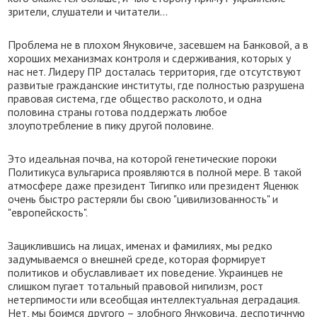
зрители, слушатели и читатели…
Проблема не в плохом Януковиче, засевшем на Банковой, а в
хороших механизмах контроля и сдерживания, которых у
нас нет. Лидеру ПР досталась территория, где отсутствуют
развитые гражданские институты, где полностью разрушена
правовая система, где общество расколото, и одна
половина страны готова поддержать любое
злоупотребление в пику другой половине.
Это идеальная почва, на которой генетические пороки
Политикуса вульгариса проявляются в полной мере. В такой
атмосфере даже президент Тигипко или президент Яценюк
очень быстро растеряли бы свою "цивилизованность" и
"европейскость".
Зациклившись на лицах, именах и фамилиях, мы редко
задумываемся о внешней среде, которая формирует
политиков и обуславливает их поведение. Украинцев не
слишком пугает тотальный правовой нигилизм, рост
нетерпимости или всеобщая интеллектуальная деградация.
Нет, мы боимся другого – злобного Януковича, деспотичную