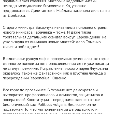
парламентская коалиция. Массовые кадровые чистки,
некогда возмущавшие Януковича и Ко, успешно
продолжаются. Дилетантов с Майдана заменили дилетанты
из Донбасса.
Старого министра Вакарчука ненавидела половина страны,
нового министра Табачника – тоже. И даже такая
трогательная деталь, как скандал вокруг "Евровидения", не
ускользнула от внимания новых властей: дело Томенко
живет и побеждает!
В одночасье рухнул миф о прозревших регионалах, которые-
де многое поняли за пять оппозиционных лет и уже никогда
не станут прежними. Исправление плохого парня Януковича
оказалось такой же фантастикой, как и грустная легенда о
перерождении "европейца" Ющенко.
Все гораздо прозаичнее. В Украине нет демократов и
автократов, профессионалов и демагогов, защитников и
попирателей Конституции – перед нами один и тот же
биологический вид Politicus vulgaris. Эволюции он не
подвержен. То, что мы принимаем за деградацию или