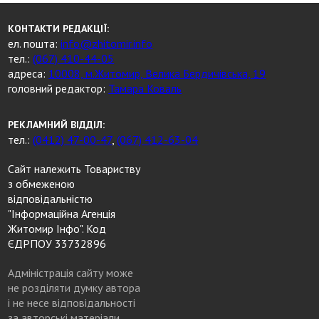
КОНТАКТИ РЕДАКЦІЇ:
ел. пошта:
info@zhitomir.info
тел.:
(067) 410-44-05
адреса:
10008, м.Житомир, Велика Бердичівська, 19
головний редактор:
Тамара Коваль
РЕКЛАМНИЙ ВІДДІЛ:
тел.:
(0412) 47-00-47
,
(067) 412-63-04
Сайт належить Товариству
з обмеженою
відповідальністю
"Інформаційна Агенція
Житомир Інфо". Код
ЄДРПОУ 33732896
Адміністрація сайту може
не розділяти думку автора
і не несе відповідальності
за авторські матеріали.