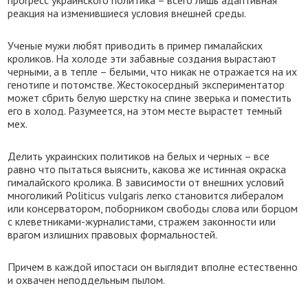
прогресс украинского политика – всего лишь адаптивная
реакция на изменившиеся условия внешней среды.
Ученые мужи любят приводить в пример гималайских
кроликов. На холоде эти забавные создания вырастают
черными, а в тепле – белыми, что никак не отражается на их
генотипе и потомстве. Жестокосердный экспериментатор
может сбрить белую шерстку на спине зверька и поместить
его в холод. Разумеется, на этом месте вырастет темный
мех.
Делить украинских политиков на белых и черных – все
равно что пытаться выяснить, какова же истинная окраска
гималайского кролика. В зависимости от внешних условий
многоликий Politicus vulgaris легко становится либералом
или консерватором, поборником свободы слова или борцом
с клеветниками-журналистами, стражем законности или
врагом излишних правовых формальностей.
Причем в каждой ипостаси он выглядит вполне естественно
и охвачен неподдельным пылом.