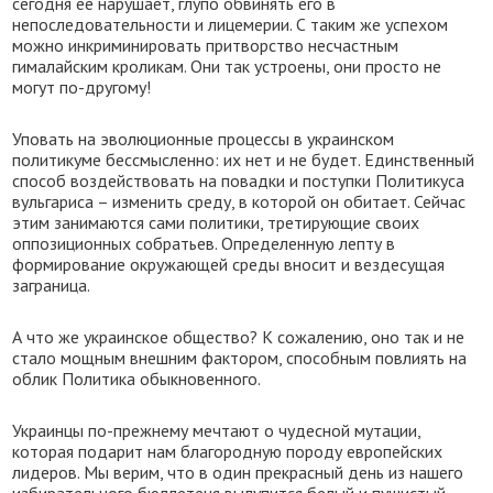
сегодня ее нарушает, глупо обвинять его в
непоследовательности и лицемерии. С таким же успехом
можно инкриминировать притворство несчастным
гималайским кроликам. Они так устроены, они просто не
могут по-другому!
Уповать на эволюционные процессы в украинском
политикуме бессмысленно: их нет и не будет. Единственный
способ воздействовать на повадки и поступки Политикуса
вульгариса – изменить среду, в которой он обитает. Сейчас
этим занимаются сами политики, третирующие своих
оппозиционных собратьев. Определенную лепту в
формирование окружающей среды вносит и вездесущая
заграница.
А что же украинское общество? К сожалению, оно так и не
стало мощным внешним фактором, способным повлиять на
облик Политика обыкновенного.
Украинцы по-прежнему мечтают о чудесной мутации,
которая подарит нам благородную породу европейских
лидеров. Мы верим, что в один прекрасный день из нашего