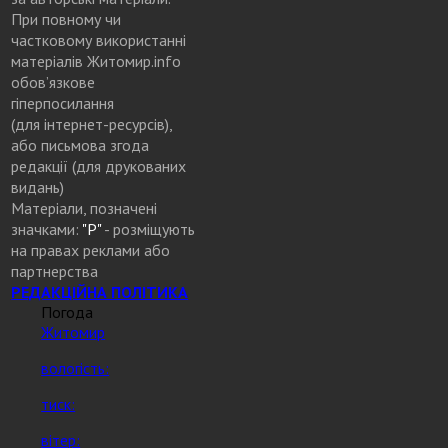
При повному чи
частковому використанні
матеріалів Житомир.info
обов’язкове
гіперпосилання
(для інтернет-ресурсів),
або письмова згода
редакції (для друкованих
видань)
Матеріали, позначені
значками:
"Р"
- розміщують
на правах реклами або
партнерства
РЕДАКЦІЙНА ПОЛІТИКА
Погода
Житомир
вологість:
тиск:
вітер: