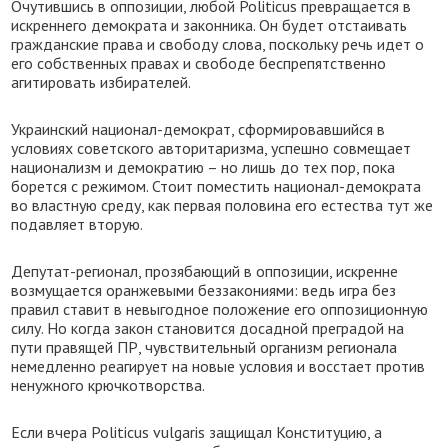
Очутившись в оппозиции, любой Politicus превращается в
искреннего демократа и законника. Он будет отстаивать
гражданские права и свободу слова, поскольку речь идет о
его собственных правах и свободе беспрепятственно
агитировать избирателей.
Украинский национал-демократ, сформировавшийся в
условиях советского авторитаризма, успешно совмещает
национализм и демократию – но лишь до тех пор, пока
борется с режимом. Стоит поместить национал-демократа
во властную среду, как первая половина его естества тут же
подавляет вторую.
Депутат-регионал, прозябающий в оппозиции, искренне
возмущается оранжевыми беззакониями: ведь игра без
правил ставит в невыгодное положение его оппозиционную
силу. Но когда закон становится досадной преградой на
пути правящей ПР, чувствительный организм регионала
немедленно реагирует на новые условия и восстает против
ненужного крючкотворства.
Если вчера Politicus vulgaris защищал Конституцию, а