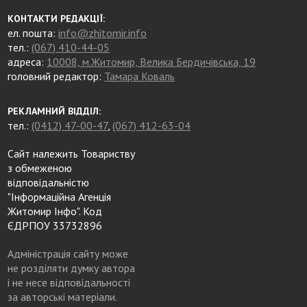
КОНТАКТИ РЕДАКЦІЇ:
ел. пошта:
info@zhitomir.info
тел.:
(067) 410-44-05
адреса:
10008, м.Житомир, Велика Бердичівська, 19
головний редактор:
Тамара Коваль
РЕКЛАМНИЙ ВІДДІЛ:
тел.:
(0412) 47-00-47
,
(067) 412-63-04
Сайт належить Товариству
з обмеженою
відповідальністю
"Інформаційна Агенція
Житомир Інфо". Код
ЄДРПОУ 33732896
Адміністрація сайту може
не розділяти думку автора
і не несе відповідальності
за авторські матеріали.