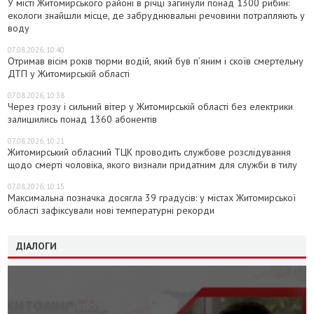
У місті Житомирського районі в річці загинули понад 1300 рибин:
екологи знайшли місце, де забруднювальні речовини потрапляють у
воду
07.08.2026, 10:40
Отримав вісім років тюрми водій, який був п’яним і скоїв смертельну
ДТП у Житомирській області
07.08.2026, 10:38
Через грозу і сильний вітер у Житомирській області без електрики
залишились понад 1360 абонентів
07.08.2026, 10:21
Житомирський обласний ТЦК проводить службове розслідування
щодо смерті чоловіка, якого визнали придатним для служби в тилу
07.08.2026, 10:15
Максимальна позначка досягла 39 градусів: у містах Житомирської
області зафіксували нові температурні рекорди
ДІАЛОГИ