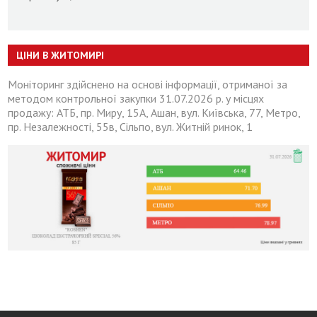
ЦІНИ В ЖИТОМИРІ
Моніторинг здійснено на основі інформації, отриманої за
методом контрольної закупки 31.07.2026 р. у місцях
продажу: АТБ, пр. Миру, 15А, Ашан, вул. Київська, 77, Метро,
пр. Незалежності, 55в, Сільпо, вул. Житній ринок, 1