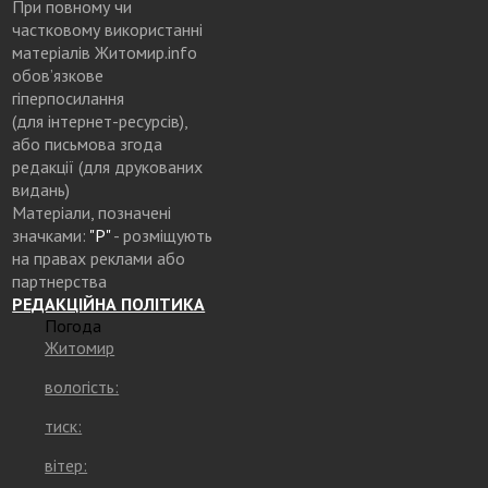
При повному чи
частковому використанні
матеріалів Житомир.info
обов’язкове
гіперпосилання
(для інтернет-ресурсів),
або письмова згода
редакції (для друкованих
видань)
Матеріали, позначені
значками:
"Р"
- розміщують
на правах реклами або
партнерства
РЕДАКЦІЙНА ПОЛІТИКА
Погода
Житомир
вологість:
тиск:
вітер: