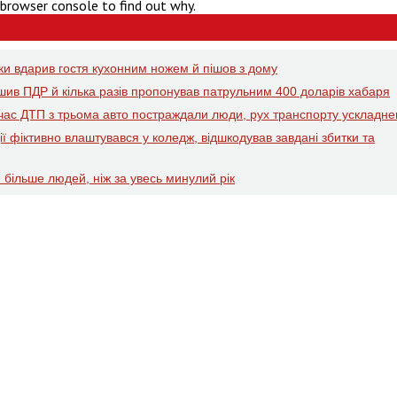
 browser console to find out why.
рки вдарив гостя кухонним ножем й пішов з дому
ушив ПДР й кілька разів пропонував патрульним 400 доларів хабаря
д час ДТП з трьома авто постраждали люди, рух транспорту ускладн
ї фіктивно влаштувався у коледж, відшкодував завдані збитки та
 більше людей, ніж за увесь минулий рік