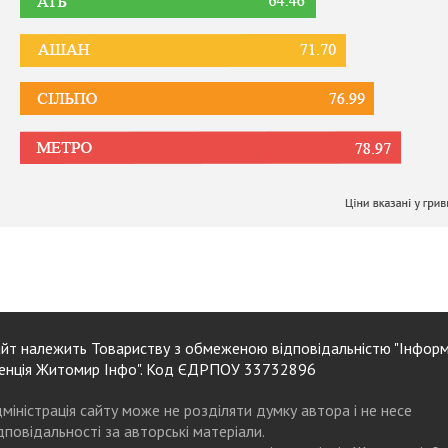
йт належить Товариству з обмеженою відповідальністю "Інформ
енція Житомир Інфо". Код ЄДРПОУ 33732896
міністрація сайту може не розділяти думку автора і не несе
дповідальності за авторські матеріали.