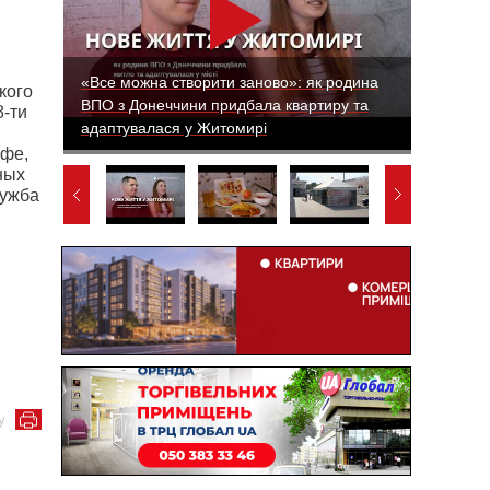
«Все можна створити заново»: як родина
кого
ВПО з Донеччини придбала квартиру та
8-ти
адаптувалася у Житомирі
афе,
ных
лужба
у