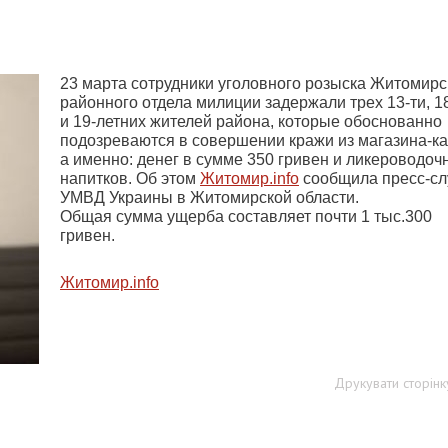
23 марта сотрудники уголовного розыска Житомирс
районного отдела милиции задержали трех 13-ти, 1
и 19-летних жителей района, которые обоснованно
подозреваются в совершении кражи из магазина-к
а именно: денег в сумме 350 гривен и ликероводоч
напитков. Об этом
Житомир.info
сообщила пресс-с
УМВД Украины в Житомирской области.
Общая сумма ущерба составляет почти 1 тыс.300
гривен.
Житомир.info
Друкувати сторінк