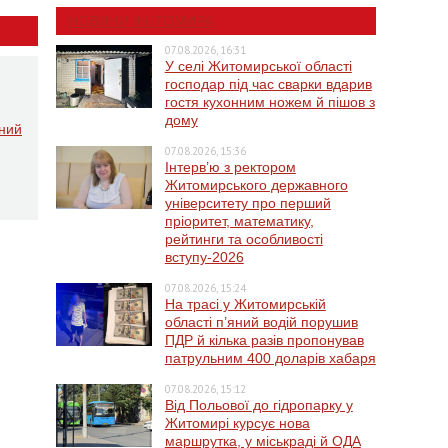
НОВИНИ ЖИТОМИРА
07.08.2026, 16:31
У селі Житомирської області
господар під час сварки вдарив
гостя кухонним ножем й пішов з
дому
ений
07.08.2026, 15:36
Інтерв’ю з ректором
Житомирського державного
університету про перший
пріоритет, математику,
рейтинги та особливості
вступу-2026
07.08.2026, 15:24
На трасі у Житомирській
області п’яний водій порушив
ПДР й кілька разів пропонував
патрульним 400 доларів хабаря
07.08.2026, 15:12
Від Польової до гідропарку у
Житомирі курсує нова
маршрутка, у міськраді й ОДА