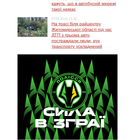
кажуть, що в автобусній мережі
такої немає
07.08.2026, 15:10
На трасі біля райцентру
Житомирської області під час
ДТП з трьома авто
постраждали люди, рух
транспорту ускладнений