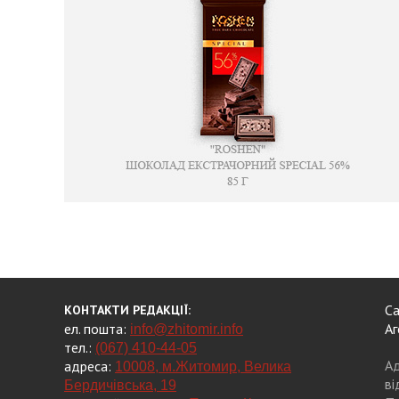
Са
КОНТАКТИ РЕДАКЦІЇ:
ел. пошта:
Аг
info@zhitomir.info
тел.:
(067) 410-44-05
Ад
адреса:
10008, м.Житомир, Велика
ві
Бердичівська, 19