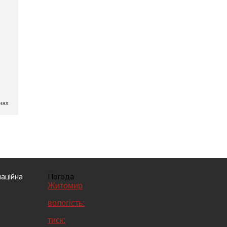
аційна
Погода
Житомир
вологість:
тиск: