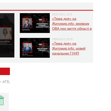
13.05.2022, 13:25
«Тема дня» на
Житомир.info: керівник
ОВА про життя області в
умовах воєнного стану
29.04.2022, 10:59
«Тема дня» на
Житомир.info: новий
начальник ГУНП
розповість про ситуацію
в області
: АТБ,