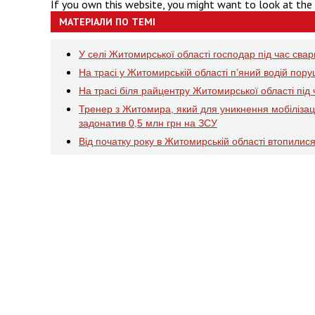
If you own this website, you might want to look at the
МАТЕРІАЛИ ПО ТЕМІ
У селі Житомирської області господар під час сва
На трасі у Житомирській області п’яний водій пор
На трасі біля райцентру Житомирської області пі
Тренер з Житомира, який для уникнення мобілізаці
задонатив 0,5 млн грн на ЗСУ
Від початку року в Житомирській області втопилися