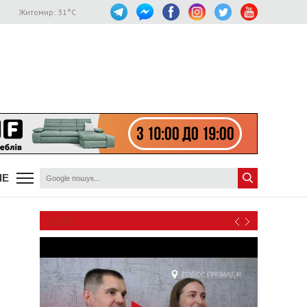
Житомир:
31
°C
ШЕ
ВІДЕО