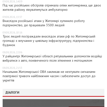
09.08.2026, 14:09
Під час російських обстрілів отримала опіки житомирянка, ще двоє
жителів району лікуватимуться амбулаторно
09.08.2026, 13:37
Внаслідок російської атаки у Житомирі зупинило роботу
підприємство, де працювали 3500 людей
09.08.2026, 10:16
Троє людей постраждали внаслідок атаки рф по Житомирській
громаді: є влучання у цивільну інфраструктуру, підприємства і
будинок
08.08.2026, 22:06
У райцентрі Житомирської області рятувальники допомогли водійці
вибратися з авто, понівеченого після зіткнення з мотоциклом
08.08.2026, 21:53
Начальник Житомирської ОВА закликав не нехтувати сигналами
повітряної тривоги найближчим часом і забезпечити доступ до
укриттів
ДІАЛОГИ