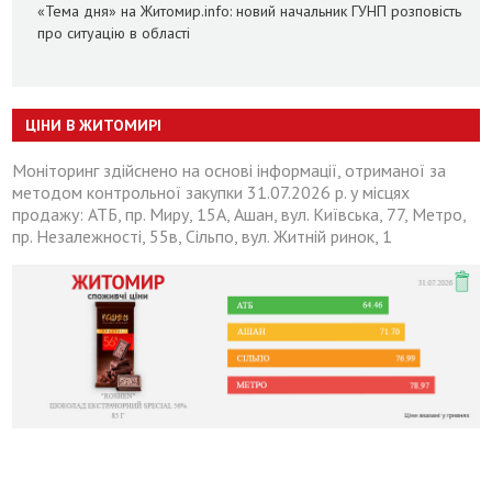
«Тема дня» на Житомир.info: новий начальник ГУНП розповість
про ситуацію в області
ЦІНИ В ЖИТОМИРІ
Моніторинг здійснено на основі інформації, отриманої за
методом контрольної закупки 31.07.2026 р. у місцях
продажу: АТБ, пр. Миру, 15А, Ашан, вул. Київська, 77, Метро,
пр. Незалежності, 55в, Сільпо, вул. Житній ринок, 1