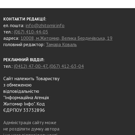
КОНТАКТИ РЕДАКЦІЇ:
ел. пошта:
info@zhitomir.info
тел.:
(067) 410-44-05
адреса:
10008, м.Житомир, Велика Бердичівська, 19
головний редактор:
Тамара Коваль
РЕКЛАМНИЙ ВІДДІЛ:
тел.:
(0412) 47-00-47
,
(067) 412-63-04
Сайт належить Товариству
з обмеженою
відповідальністю
"Інформаційна Агенція
Житомир Інфо". Код
ЄДРПОУ 33732896
Адміністрація сайту може
не розділяти думку автора
і не несе відповідальності