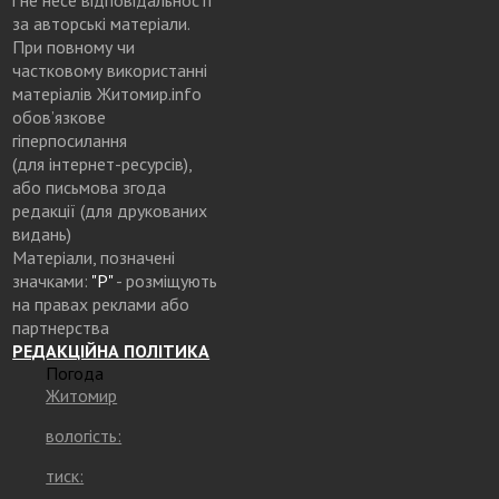
за авторські матеріали.
При повному чи
частковому використанні
матеріалів Житомир.info
обов’язкове
гіперпосилання
(для інтернет-ресурсів),
або письмова згода
редакції (для друкованих
видань)
Матеріали, позначені
значками:
"Р"
- розміщують
на правах реклами або
партнерства
РЕДАКЦІЙНА ПОЛІТИКА
Погода
Житомир
вологість:
тиск: