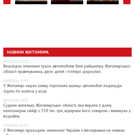
НОВИНИ ЖИТОМИРА
08.08.2026, 12:38
Внаслідок зіткнення трьох автомобілів біля райцентру Житомирської
області травмувались двоє дітей і пʼятеро дорослих
08.08.2026, 11:55
У Житомирі через зливу підтопило вулиці: автомобілі подекуди
їздять по колеса у воді
08.08.2026, 10:33
Судили жительку Житомирської області, яка вкрала з дому
пенсіонерки сейф з 330 тис. грн, відкрила його сокирою і викинула у
водойму
07.08.2026, 20:12
У Житомирі проходить чемпіонат України з веслування на човнах