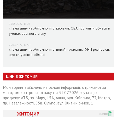
13.05.2022, 13:25
«Тема дня» на Житомир.info: керівник ОВА про життя області в
умовах воєнного стану
29.04.2022, 10:59
«Тема дня» на Житомир.info: новий начальник ГУНП розповість
про ситуацію в області
ЦІНИ В ЖИТОМИРІ
Моніторинг здійснено на основі інформації, отриманої за
методом контрольної закупки 31.07.2026 р. у місцях
продажу: АТБ, пр. Миру, 15А, Ашан, вул. Київська, 77, Метро,
пр. Незалежності, 55в, Сільпо, вул. Житній ринок, 1