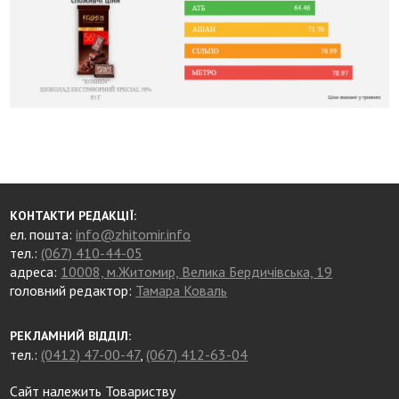
КОНТАКТИ РЕДАКЦІЇ:
ел. пошта:
info@zhitomir.info
тел.:
(067) 410-44-05
адреса:
10008, м.Житомир, Велика Бердичівська, 19
головний редактор:
Тамара Коваль
РЕКЛАМНИЙ ВІДДІЛ:
тел.:
(0412) 47-00-47
,
(067) 412-63-04
Сайт належить Товариству