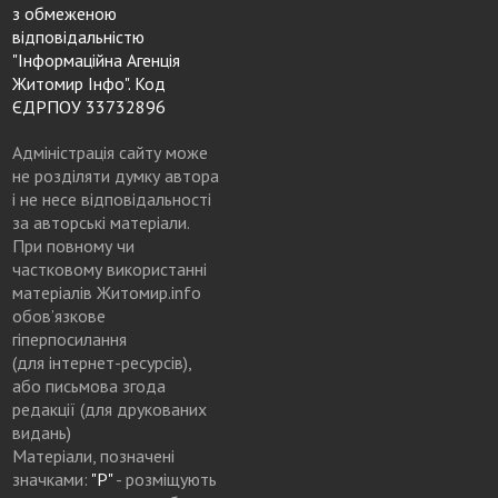
з обмеженою
відповідальністю
"Інформаційна Агенція
Житомир Інфо". Код
ЄДРПОУ 33732896
Адміністрація сайту може
не розділяти думку автора
і не несе відповідальності
за авторські матеріали.
При повному чи
частковому використанні
матеріалів Житомир.info
обов’язкове
гіперпосилання
(для інтернет-ресурсів),
або письмова згода
редакції (для друкованих
видань)
Матеріали, позначені
значками:
"Р"
- розміщують