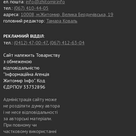
ел. пошта:
info@zhitomir.info
тел.:
(067) 410-44-05
адреса:
10008, м.Житомир, Велика Бердичівська, 19
головний редактор:
Тамара Коваль
РЕКЛАМНИЙ ВІДДІЛ:
тел.:
(0412) 47-00-47
,
(067) 412-63-04
Сайт належить Товариству
з обмеженою
відповідальністю
"Інформаційна Агенція
Житомир Інфо". Код
ЄДРПОУ 33732896
Адміністрація сайту може
не розділяти думку автора
і не несе відповідальності
за авторські матеріали.
При повному чи
частковому використанні