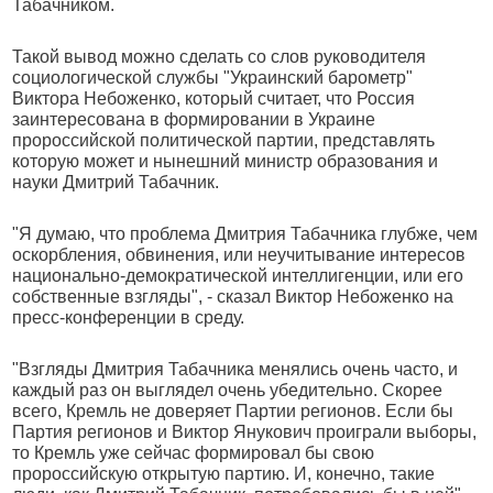
Табачником.
Такой вывод можно сделать со слов руководителя
социологической службы "Украинский барометр"
Виктора Небоженко, который считает, что Россия
заинтересована в формировании в Украине
пророссийской политической партии, представлять
которую может и нынешний министр образования и
науки Дмитрий Табачник.
"Я думаю, что проблема Дмитрия Табачника глубже, чем
оскорбления, обвинения, или неучитывание интересов
национально-демократической интеллигенции, или его
собственные взгляды", - сказал Виктор Небоженко на
пресс-конференции в среду.
"Взгляды Дмитрия Табачника менялись очень часто, и
каждый раз он выглядел очень убедительно. Скорее
всего, Кремль не доверяет Партии регионов. Если бы
Партия регионов и Виктор Янукович проиграли выборы,
то Кремль уже сейчас формировал бы свою
пророссийскую открытую партию. И, конечно, такие