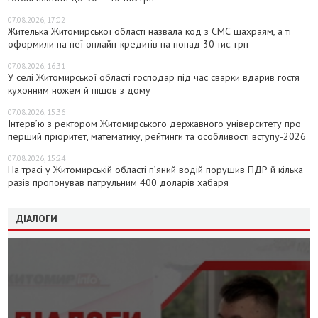
07.08.2026, 17:02
Жителька Житомирської області назвала код з СМС шахраям, а ті
оформили на неї онлайн-кредитів на понад 30 тис. грн
07.08.2026, 16:31
У селі Житомирської області господар під час сварки вдарив гостя
кухонним ножем й пішов з дому
07.08.2026, 15:36
Інтерв’ю з ректором Житомирського державного університету про
перший пріоритет, математику, рейтинги та особливості вступу-2026
07.08.2026, 15:24
На трасі у Житомирській області п’яний водій порушив ПДР й кілька
разів пропонував патрульним 400 доларів хабаря
ДІАЛОГИ