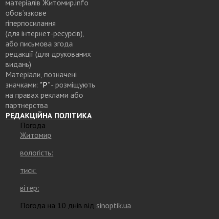
матеріалів Житомир.info
обов’язкове
гіперпосилання
(для інтернет-ресурсів),
або письмова згода
редакції (для друкованих
видань)
Матеріали, позначені
значками:
"Р"
- розміщують
на правах реклами або
партнерства
РЕДАКЦІЙНА ПОЛІТИКА
Погода
Житомир
вологість:
тиск:
вітер:
Погода на 10 днів від
sinoptik.ua