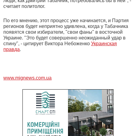
люди, как Дмитрий Табачник, потребовались бы в ней", -
считает политолог.
По его мнению, этот процесс уже начинается, и Партия
регионов будет неприятно удивлена, когда у Табачника
появятся свои избиратели, "свои фаны" в восточной
Украине. "Это будет совершенно неожиданный удар в
спину", - цитирует Виктора Небоженко
Украинская
правда
.
www.mignews.com.ua