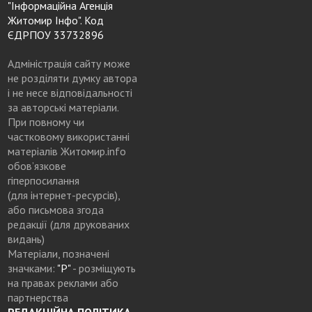
"Інформаційна Агенція
Житомир Інфо". Код
ЄДРПОУ 33732896
Адміністрація сайту може
не розділяти думку автора
і не несе відповідальності
за авторські матеріали.
При повному чи
частковому використанні
матеріалів Житомир.info
обов’язкове
гіперпосилання
(для інтернет-ресурсів),
або письмова згода
редакції (для друкованих
видань)
Матеріали, позначені
значками:
"Р"
- розміщують
на правах реклами або
партнерства
РЕДАКЦІЙНА ПОЛІТИКА