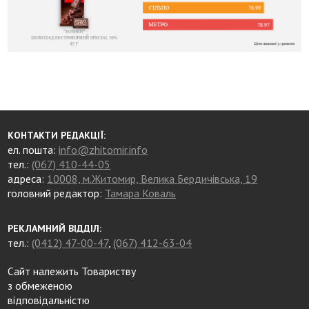
КОНТАКТИ РЕДАКЦІЇ:
ел. пошта:
info@zhitomir.info
тел.:
(067) 410-44-05
адреса:
10008, м.Житомир, Велика Бердичівська, 19
головний редактор:
Тамара Коваль
РЕКЛАМНИЙ ВІДДІЛ:
тел.:
(0412) 47-00-47
,
(067) 412-63-04
Сайт належить Товариству
з обмеженою
відповідальністю