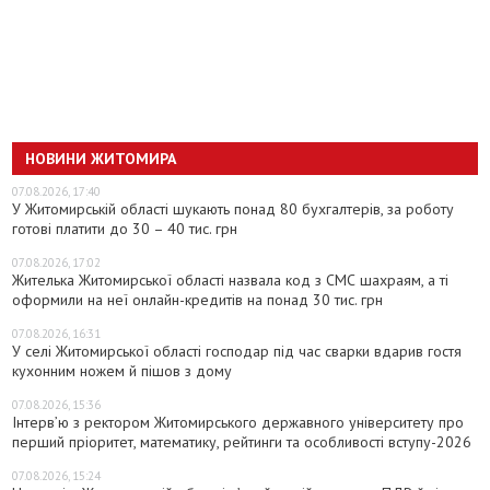
НОВИНИ ЖИТОМИРА
07.08.2026, 17:40
У Житомирській області шукають понад 80 бухгалтерів, за роботу
готові платити до 30 – 40 тис. грн
07.08.2026, 17:02
Жителька Житомирської області назвала код з СМС шахраям, а ті
оформили на неї онлайн-кредитів на понад 30 тис. грн
07.08.2026, 16:31
У селі Житомирської області господар під час сварки вдарив гостя
кухонним ножем й пішов з дому
07.08.2026, 15:36
Інтерв’ю з ректором Житомирського державного університету про
перший пріоритет, математику, рейтинги та особливості вступу-2026
07.08.2026, 15:24