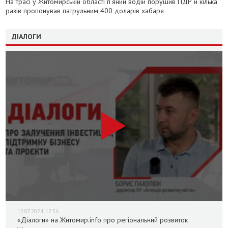
На трасі у Житомирській області п’яний водій порушив ПДР й кілька
разів пропонував патрульним 400 доларів хабаря
ДІАЛОГИ
12.07.2024, 12:36
«Діалоги» на Житомир.info про регіональний розвиток