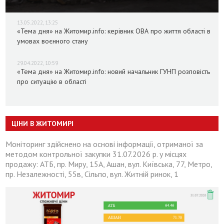
13.05.2022, 13:25
«Тема дня» на Житомир.info: керівник ОВА про життя області в
умовах воєнного стану
29.04.2022, 10:59
«Тема дня» на Житомир.info: новий начальник ГУНП розповість
про ситуацію в області
ЦІНИ В ЖИТОМИРІ
Моніторинг здійснено на основі інформації, отриманої за
методом контрольної закупки 31.07.2026 р. у місцях
продажу: АТБ, пр. Миру, 15А, Ашан, вул. Київська, 77, Метро,
пр. Незалежності, 55в, Сільпо, вул. Житній ринок, 1