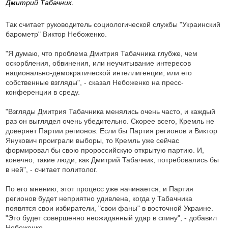
Дмитрий Табачник.
Так считает руководитель социологической службы "Украинский
барометр" Виктор Небоженко.
"Я думаю, что проблема Дмитрия Табачника глубже, чем
оскорбления, обвинения, или неучитывание интересов
национально-демократической интеллигенции, или его
собственные взгляды", - сказал Небоженко на пресс-
конференции в среду.
"Взгляды Дмитрия Табачника менялись очень часто, и каждый
раз он выглядел очень убедительно. Скорее всего, Кремль не
доверяет Партии регионов. Если бы Партия регионов и Виктор
Янукович проиграли выборы, то Кремль уже сейчас
формировал бы свою пророссийскую открытую партию. И,
конечно, такие люди, как Дмитрий Табачник, потребовались бы
в ней", - считает политолог.
По его мнению, этот процесс уже начинается, и Партия
регионов будет неприятно удивлена, когда у Табачника
появятся свои избиратели, "свои фаны" в восточной Украине.
"Это будет совершенно неожиданный удар в спину", - добавил
Небоженко.