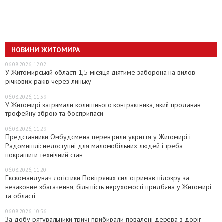
НОВИНИ ЖИТОМИРА
06.08.2026, 12:02
У Житомирській області 1,5 місяця діятиме заборона на вилов
річкових раків через линьку
06.08.2026, 11:39
У Житомирі затримали колишнього контрактника, який продавав
трофейну зброю та боєприпаси
06.08.2026, 11:29
Представники Омбудсмена перевірили укриття у Житомирі і
Радомишлі: недоступні для маломобільних людей і треба
покращити технічний стан
06.08.2026, 11:20
Екскомандувач логістики Повітряних сил отримав підозру за
незаконне збагачення, більшість нерухомості придбана у Житомирі
та області
06.08.2026, 10:56
За добу рятувальники тричі прибирали повалені дерева з доріг