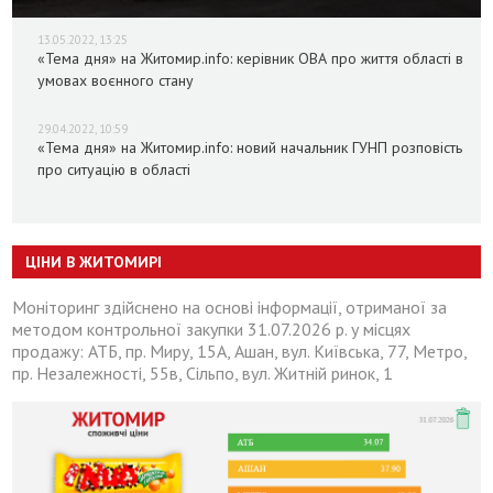
13.05.2022, 13:25
«Тема дня» на Житомир.info: керівник ОВА про життя області в
умовах воєнного стану
29.04.2022, 10:59
«Тема дня» на Житомир.info: новий начальник ГУНП розповість
про ситуацію в області
ЦІНИ В ЖИТОМИРІ
Моніторинг здійснено на основі інформації, отриманої за
методом контрольної закупки 31.07.2026 р. у місцях
продажу: АТБ, пр. Миру, 15А, Ашан, вул. Київська, 77, Метро,
пр. Незалежності, 55в, Сільпо, вул. Житній ринок, 1