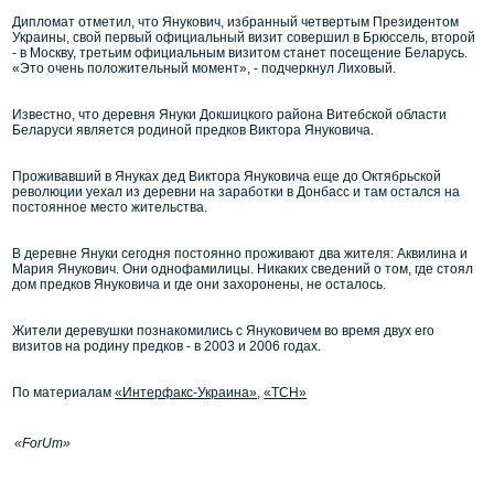
Дипломат отметил, что Янукович, избранный четвертым Президентом
Украины, свой первый официальный визит совершил в Брюссель, второй
- в Москву, третьим официальным визитом станет посещение Беларусь.
«Это очень положительный момент», - подчеркнул Лиховый.
Известно, что деревня Януки Докшицкого района Витебской области
Беларуси является родиной предков Виктора Януковича.
Проживавший в Януках дед Виктора Януковича еще до Октябрьской
революции уехал из деревни на заработки в Донбасс и там остался на
постоянное место жительства.
В деревне Януки сегодня постоянно проживают два жителя: Аквилина и
Мария Янукович. Они однофамилицы. Никаких сведений о том, где стоял
дом предков Януковича и где они захоронены, не осталось.
Жители деревушки познакомились с Януковичем во время двух его
визитов на родину предков - в 2003 и 2006 годах.
По материалам
«Интерфакс-Украина»
,
«ТСН»
«ForUm»