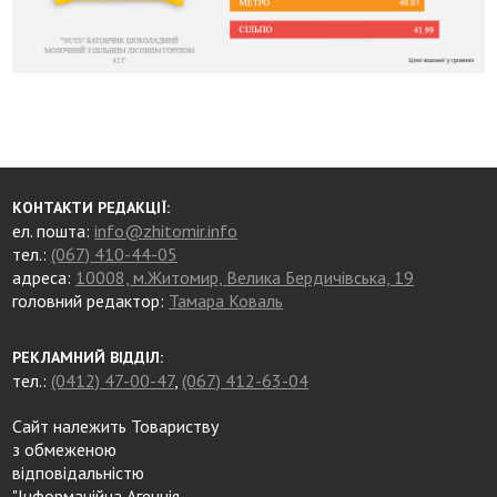
КОНТАКТИ РЕДАКЦІЇ:
ел. пошта:
info@zhitomir.info
тел.:
(067) 410-44-05
адреса:
10008, м.Житомир, Велика Бердичівська, 19
головний редактор:
Тамара Коваль
РЕКЛАМНИЙ ВІДДІЛ:
тел.:
(0412) 47-00-47
,
(067) 412-63-04
Сайт належить Товариству
з обмеженою
відповідальністю
"Інформаційна Агенція