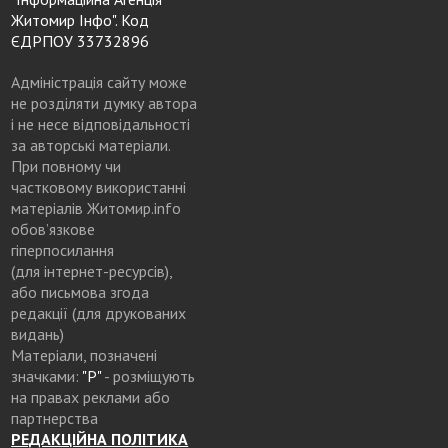
Житомир Інфо". Код
ЄДРПОУ 33732896
Адміністрація сайту може
не розділяти думку автора
і не несе відповідальності
за авторські матеріали.
При повному чи
частковому використанні
матеріалів Житомир.info
обов’язкове
гіперпосилання
(для інтернет-ресурсів),
або письмова згода
редакції (для друкованих
видань)
Матеріали, позначені
значками:
"Р"
- розміщують
на правах реклами або
партнерства
РЕДАКЦІЙНА ПОЛІТИКА