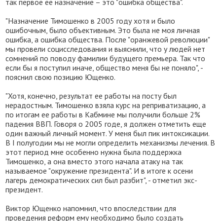
так первое ее назначение – это "ошибка общества".
"Назначение Тимошенко в 2005 году хотя и было
ошибочным, было объективным. Это была не моя личная
ошибка, а ошибка общества. После "оранжевой революции"
мы провели социсследования и выяснили, что у людей нет
сомнений по поводу фамилии будущего премьера. Так что
если бы я поступил иначе, общество меня бы не поняло", -
пояснил свою позицию Ющенко.
"Хотя, конечно, результат ее работы на посту был
нерадостным. Тимошенко взяла курс на реприватизацию, а
по итогам ее работы в Кабмине мы получили больше 2%
падения ВВП. Говоря о 2005 годе, я должен отметить еще
один важный личный момент. У меня был пик интоксикации.
В I полугодии мы не могли определить механизмы лечения. В
этот период мне особенно нужна была поддержка
Тимошенко, а она вместо этого начала атаку на так
называемое "окружение президента". И в итоге к осени
лагерь демократических сил был разбит", - отметил экс-
президент.
Виктор Ющенко напомнил, что впоследствии для
проведения реформ ему необходимо было создать