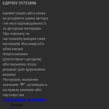
ЄДРПОУ 33732896
Адміністрація сайту може
не розділяти думку автора
і не несе відповідальності
за авторські матеріали.
При повному чи
частковому використанні
матеріалів Житомир.info
обов’язкове
гіперпосилання
(для інтернет-ресурсів),
або письмова згода
редакції (для друкованих
видань)
Матеріали, позначені
значками:
"Р"
- розміщують
на правах реклами або
партнерства
РЕДАКЦІЙНА ПОЛІТИКА
Погода