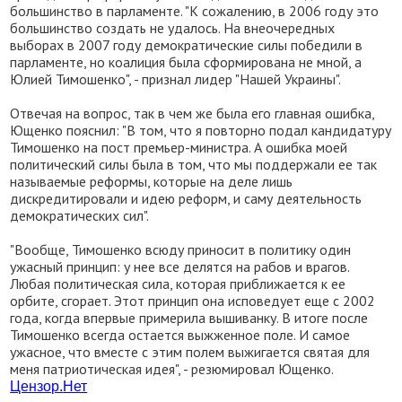
большинство в парламенте. "К сожалению, в 2006 году это
большинство создать не удалось. На внеочередных
выборах в 2007 году демократические силы победили в
парламенте, но коалиция была сформирована не мной, а
Юлией Тимошенко", - признал лидер "Нашей Украины".
Отвечая на вопрос, так в чем же была его главная ошибка,
Ющенко пояснил: "В том, что я повторно подал кандидатуру
Тимошенко на пост премьер-министра. А ошибка моей
политический силы была в том, что мы поддержали ее так
называемые реформы, которые на деле лишь
дискредитировали и идею реформ, и саму деятельность
демократических сил".
"Вообще, Тимошенко всюду приносит в политику один
ужасный принцип: у нее все делятся на рабов и врагов.
Любая политическая сила, которая приближается к ее
орбите, сгорает. Этот принцип она исповедует еще с 2002
года, когда впервые примерила вышиванку. В итоге после
Тимошенко всегда остается выжженное поле. И самое
ужасное, что вместе с этим полем выжигается святая для
меня патриотическая идея", - резюмировал Ющенко.
Цензор.
Нет