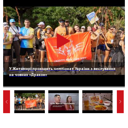
У Житомирі проходить чемпіонат України з веслування
на човнах «Дракон»