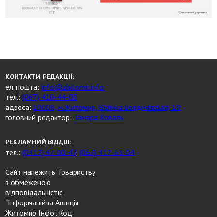
КОНТАКТИ РЕДАКЦІЇ:
ел. пошта:
info@zhitomir.info
тел.:
(067) 410-44-05
адреса:
10008, м.Житомир, Велика Бердичівська, 19
головний редактор:
Тамара Коваль
РЕКЛАМНИЙ ВІДДІЛ:
тел.:
(0412) 47-00-47
,
(067) 412-63-04
Сайт належить Товариству
з обмеженою
відповідальністю
"Інформаційна Агенція
Житомир Інфо". Код