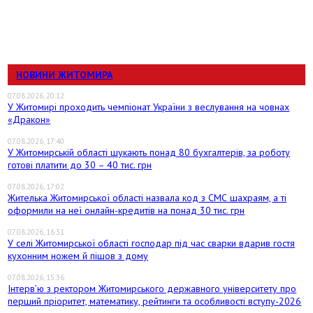
НОВИНИ ЖИТОМИРА
07.08.2026, 20:12
У Житомирі проходить чемпіонат України з веслування на човнах
«Дракон»
07.08.2026, 17:40
У Житомирській області шукають понад 80 бухгалтерів, за роботу
готові платити до 30 – 40 тис. грн
07.08.2026, 17:02
Жителька Житомирської області назвала код з СМС шахраям, а ті
оформили на неї онлайн-кредитів на понад 30 тис. грн
07.08.2026, 16:31
У селі Житомирської області господар під час сварки вдарив гостя
кухонним ножем й пішов з дому
07.08.2026, 15:36
Інтерв’ю з ректором Житомирського державного університету про
перший пріоритет, математику, рейтинги та особливості вступу-2026