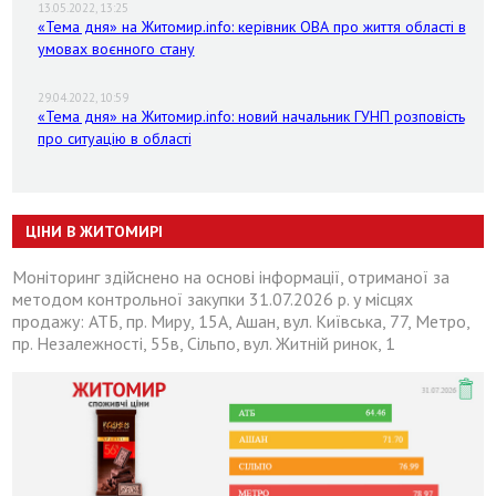
13.05.2022, 13:25
«Тема дня» на Житомир.info: керівник ОВА про життя області в
умовах воєнного стану
29.04.2022, 10:59
«Тема дня» на Житомир.info: новий начальник ГУНП розповість
про ситуацію в області
ЦІНИ В ЖИТОМИРІ
Моніторинг здійснено на основі інформації, отриманої за
методом контрольної закупки 31.07.2026 р. у місцях
продажу: АТБ, пр. Миру, 15А, Ашан, вул. Київська, 77, Метро,
пр. Незалежності, 55в, Сільпо, вул. Житній ринок, 1