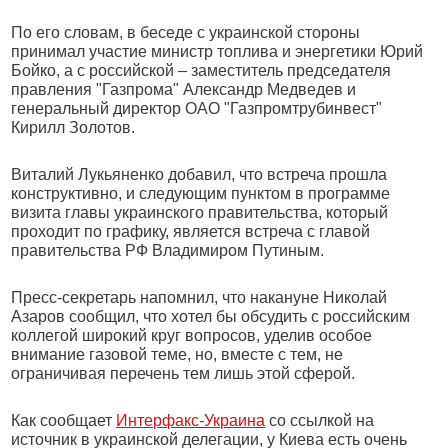
По его словам, в беседе с украинской стороны
принимал участие министр топлива и энергетики Юрий
Бойко, а с российской – заместитель председателя
правления "Газпрома" Александр Медведев и
генеральный директор ОАО "Газпромтрубинвест"
Кирилл Золотов.
Виталий Лукьяненко добавил, что встреча прошла
конструктивно, и следующим пунктом в программе
визита главы украинского правительства, который
проходит по графику, является встреча с главой
правительства РФ Владимиром Путиным.
Пресс-секретарь напомнил, что накануне Николай
Азаров сообщил, что хотел бы обсудить с российским
коллегой широкий круг вопросов, уделив особое
внимание газовой теме, но, вместе с тем, не
ограничивая перечень тем лишь этой сферой.
Как сообщает
Интерфакс-Украина
со ссылкой на
источник в украинской делегации, у Киева есть очень