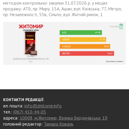
методом контрольної закупки 31.07.2026 р. у місцях
продажу: АТБ, пр. Миру, 15А, Ашан, вул. Київська, 77, Метро,
пр. Незалежності, 55в, Сільпо, вул. Житній ринок, 1
КОНТАКТИ РЕДАКЦІЇ:
ел. пошта:
info@zhitomir.info
тел.:
(067) 410-44-05
адреса:
10008, м.Житомир, Велика Бердичівська, 19
головний редактор:
Тамара Коваль