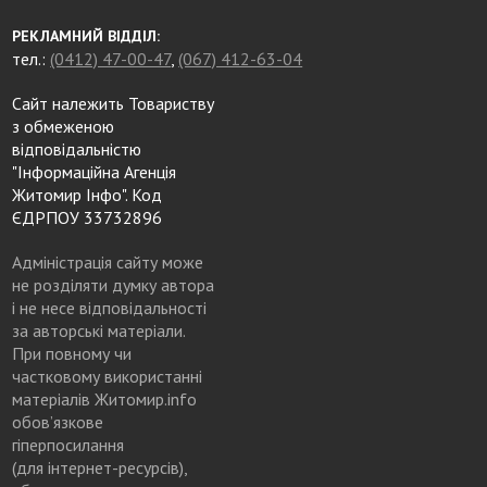
РЕКЛАМНИЙ ВІДДІЛ:
тел.:
(0412) 47-00-47
,
(067) 412-63-04
Сайт належить Товариству
з обмеженою
відповідальністю
"Інформаційна Агенція
Житомир Інфо". Код
ЄДРПОУ 33732896
Адміністрація сайту може
не розділяти думку автора
і не несе відповідальності
за авторські матеріали.
При повному чи
частковому використанні
матеріалів Житомир.info
обов’язкове
гіперпосилання
(для інтернет-ресурсів),