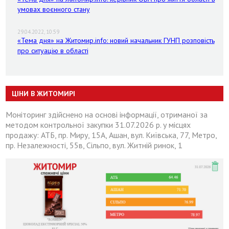
умовах воєнного стану
29.04.2022, 10:59
«Тема дня» на Житомир.info: новий начальник ГУНП розповість
про ситуацію в області
ЦІНИ В ЖИТОМИРІ
Моніторинг здійснено на основі інформації, отриманої за
методом контрольної закупки 31.07.2026 р. у місцях
продажу: АТБ, пр. Миру, 15А, Ашан, вул. Київська, 77, Метро,
пр. Незалежності, 55в, Сільпо, вул. Житній ринок, 1