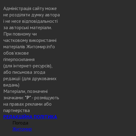
Адміністрація сайту може
не розділяти думку автора
і не несе відповідальності
за авторські матеріали.
При повному чи
частковому використанні
матеріалів Житомир.info
обов’язкове
гіперпосилання
(для інтернет-ресурсів),
або письмова згода
редакції (для друкованих
видань)
Матеріали, позначені
значками:
"Р"
- розміщують
на правах реклами або
партнерства
РЕДАКЦІЙНА ПОЛІТИКА
Погода
Житомир