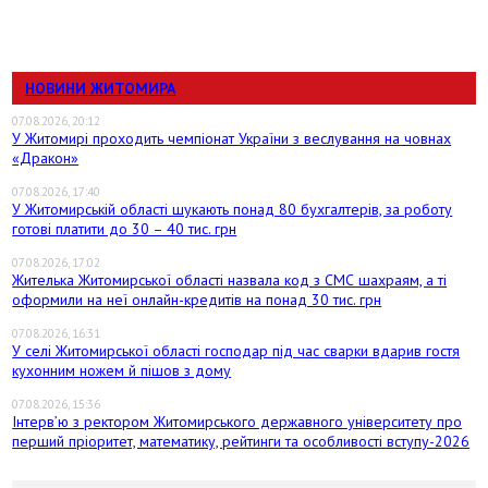
НОВИНИ ЖИТОМИРА
07.08.2026, 20:12
У Житомирі проходить чемпіонат України з веслування на човнах
«Дракон»
07.08.2026, 17:40
У Житомирській області шукають понад 80 бухгалтерів, за роботу
готові платити до 30 – 40 тис. грн
07.08.2026, 17:02
Жителька Житомирської області назвала код з СМС шахраям, а ті
оформили на неї онлайн-кредитів на понад 30 тис. грн
07.08.2026, 16:31
У селі Житомирської області господар під час сварки вдарив гостя
кухонним ножем й пішов з дому
07.08.2026, 15:36
Інтерв’ю з ректором Житомирського державного університету про
перший пріоритет, математику, рейтинги та особливості вступу-2026