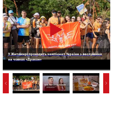
У Житомирі проходить чемпіонат України з веслування
на човнах «Дракон»