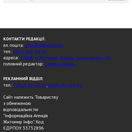
КОНТАКТИ РЕДАКЦІЇ:
ел. пошта:
info@zhitomir.info
тел.:
(067) 410-44-05
адреса:
10008, м.Житомир, Велика Бердичівська, 19
головний редактор:
Тамара Коваль
РЕКЛАМНИЙ ВІДДІЛ:
тел.:
(0412) 47-00-47
,
(067) 412-63-04
Сайт належить Товариству
з обмеженою
відповідальністю
"Інформаційна Агенція
Житомир Інфо". Код
ЄДРПОУ 33732896