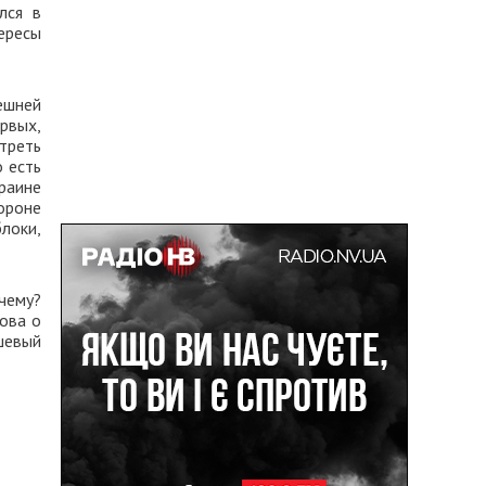
лся в
ересы
ешней
рвых,
треть
о есть
раине
тороне
локи,
чему?
лова о
шевый