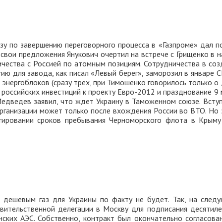
зу по завершению переговорного процесса в «Газпроме» дал по
о свои предложения Янукович очертил на встрече с Грищенко в 
ичества с Россией по атомным позициям. Сотрудничества в соз
гию для завода, как писал «Левый берег», заморозил в январе 
нергоблоков (сразу трех, при Тимошенко говорилось только о 
российских инвестиций к проекту Евро-2012 и празднование 9 
Медведев заявил, что ждет Украину в Таможенном союзе. Вступ
организации может только после вхождения России во ВТО. Но 
нгировании сроков пребывания Черноморского флота в Крыму
 дешевым газ для Украины по факту не будет. Так, на след
вительственной делегации в Москву для подписания десятиле
нских АЭС. Собственно, контракт был окончательно согласова