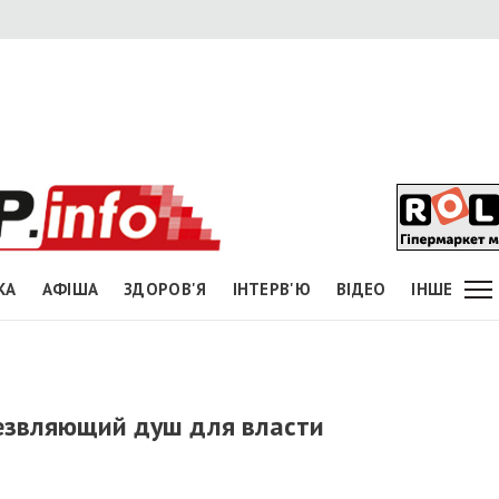
КА
АФІША
ЗДОРОВ'Я
ІНТЕРВ'Ю
ВІДЕО
ІНШЕ
резвляющий душ для власти