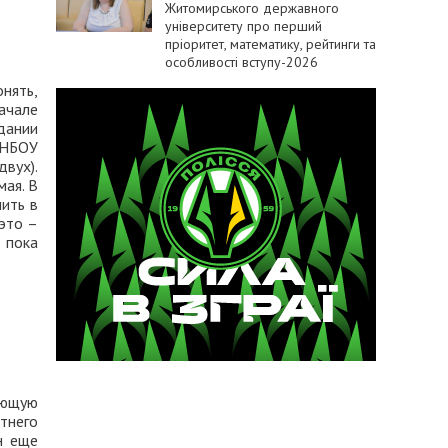
Житомирського державного
університету про перший
пріоритет, математику, рейтинги та
особливості вступу-2026
нять,
начале
дании
СНБОУ
двух).
мая. В
ить в
это –
 пока
ующую
тнего
н еще