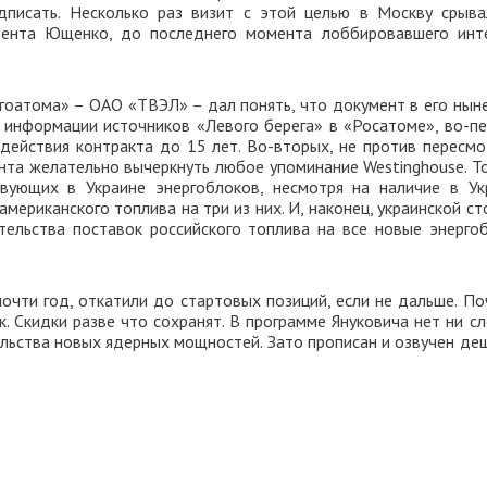
писать. Несколько раз визит с этой целью в Москву срыва
идента Ющенко, до последнего момента лоббировавшего инт
ргоатома» – ОАО «ТВЭЛ» – дал понять, что документ в его нын
о информации источников «Левого берега» в «Росатоме», во-пе
действия контракта до 15 лет. Во-вторых, не против пересмо
ента желательно вычеркнуть любое упоминание Westinghouse. Т
вующих в Украине энергоблоков, несмотря на наличие в Ук
мериканского топлива на три из них. И, наконец, украинской с
ельства поставок российского топлива на все новые энергоб
очти год, откатили до стартовых позиций, если не дальше. По
. Скидки разве что сохранят. В программе Януковича нет ни с
ельства новых ядерных мощностей. Зато прописан и озвучен де