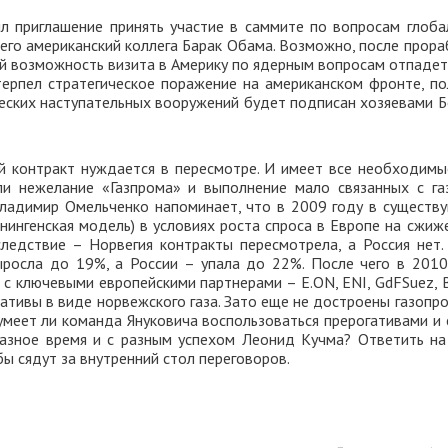
л приглашение принять участие в саммите по вопросам глоба
 его американский коллега Барак Обама. Возможно, после прора
й возможность визита в Америку по ядерным вопросам отпадет
терпел стратегическое поражение на американском фронте, по
ческих наступательных вооружений будет подписан хозяевами Б
й контракт нуждается в пересмотре. И имеет все необходимы
ли нежелание «Газпрома» и выполнение мало связанных с га
Владимир Омельченко напоминает, что в 2009 году в существ
нингенская модель) в условиях роста спроса в Европе на сжиж
ледствие – Норвегия контракты пересмотрела, а Россия нет.
росла до 19%, а России – упала до 22%. После чего в 2010
 с ключевыми европейскими партнерами – E.ON, ENI, GdFSuez, B
нативы в виде норвежского газа. Зато еще не достроены газоп
Сумеет ли команда Януковича воспользоваться прерогативами и 
разное время и с разным успехом Леонид Кучма? Ответить на
ы сядут за внутренний стол переговоров.