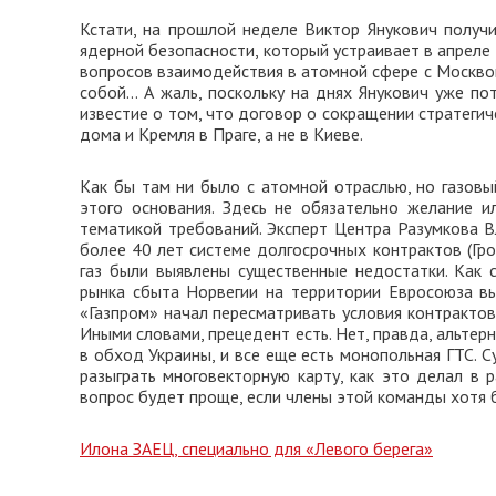
Кстати, на прошлой неделе Виктор Янукович получи
ядерной безопасности, который устраивает в апреле
вопросов взаимодействия в атомной сфере с Москво
собой… А жаль, поскольку на днях Янукович уже по
известие о том, что договор о сокращении стратеги
дома и Кремля в Праге, а не в Киеве.
Как бы там ни было с атомной отраслью, но газовы
этого основания. Здесь не обязательно желание и
тематикой требований. Эксперт Центра Разумкова 
более 40 лет системе долгосрочных контрактов (Гро
газ были выявлены существенные недостатки. Как с
рынка сбыта Норвегии на территории Евросоюза вы
«Газпром» начал пересматривать условия контрактов
Иными словами, прецедент есть. Нет, правда, альтер
в обход Украины, и все еще есть монопольная ГТС. 
разыграть многовекторную карту, как это делал в 
вопрос будет проще, если члены этой команды хотя б
Илона ЗАЕЦ, специально для «Левого берега»