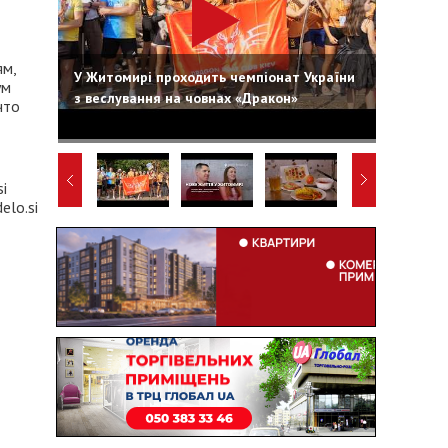
ям,
У Житомирі проходить чемпіонат України
ум
з веслування на човнах «Дракон»
что
lo.si