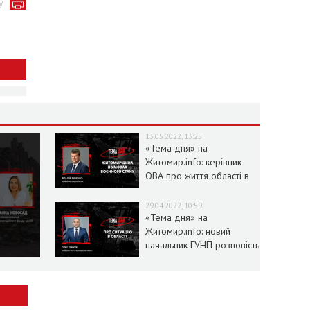
у
13.05.2022, 13:25
«Тема дня» на
Житомир.info: керівник
ОВА про життя області в
умовах воєнного стану
29.04.2022, 10:59
«Тема дня» на
Житомир.info: новий
начальник ГУНП розповість
про ситуацію в області