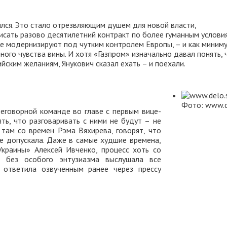
лся. Это стало отрезвляющим душем для новой власти,
сать разово десятилетний контракт по более гуманным услови
 ее модернизируют под чутким контролем Европы, – и как миним
ого чувства вины. И хотя «Газпром» изначально давал понять, 
ским желаниям, Янукович сказал ехать – и поехали.
Фото: www.de
реговорной команде во главе с первым вице-
ь, что разговаривать с ними не будут – не
там со времен Рэма Вяхирева, говорят, что
не допускала. Даже в самые худшие времена,
краины» Алексей Ивченко, процесс хоть со
а без особого энтузиазма выслушала все
 ответила озвученным ранее через прессу