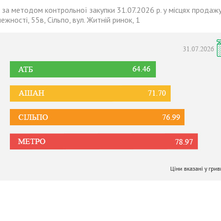
 за методом контрольної закупки 31.07.2026 р. у місцях продажу
лежності, 55в, Сільпо, вул. Житній ринок, 1