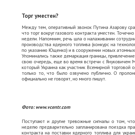
Торг уместен?
Между тем, оперативный звонок Путина Азарову сра
что торг вокруг газового контракта уместен. Точечн
недели. Напомним, речь шла о налаживании сотрудн
производства ядерного топлива (конкурс на техноло
по указанию Ющенко) и в сооружении новых атомных э
Упоминались также демаркация границы, привлечение 
свою очередь, еще во время встречи с Януковичем 
который Украина как участник Всемирной торговой 
только то, что было озвучено публично. О проло
официально не говорят, но много пишут.
Фото: www.vcentr.com
Поступают и другие тревожные сигналы о том, что
неделю предварительно запланирована поездка пра
контракта на поставки ядерного топлива для украи