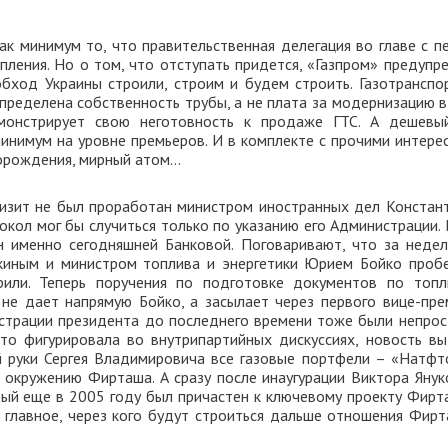
ак минимум то, что правительственная делегация во главе с п
пления. Но о том, что отступать придется, «Газпром» предупр
бход Украины строили, строим и будем строить. Газотранспо
определена собственность трубы, а не плата за модернизацию в
емонстрирует свою неготовность к продаже ГТС. А дешевый
 минимум на уровне премьеров. И в комплекте с прочими интере
торождения, мирный атом…
визит не был проработан министром иностранных дел Констан
кол мог бы случиться только по указанию его Администрации. И
н именно сегодняшней Банковой. Поговаривают, что за неде
киным и министром топлива и энергетики Юрием Бойко проб
рили. Теперь поручения по подготовке документов по топл
не дает напрямую Бойко, а засылает через первого вице-пре
страции президента до последнего времени тоже были непрос
о фигурировала во внутрипартийных дискуссиях, новость вы
ой руки Сергея Владимировича все газовые портфели – «Натфто
 окружению Фирташа. А сразу после инаугурации Виктора Янук
орый еще в 2005 году был причастен к ключевому проекту Фирт
и, главное, через кого будут строиться дальше отношения Фирт