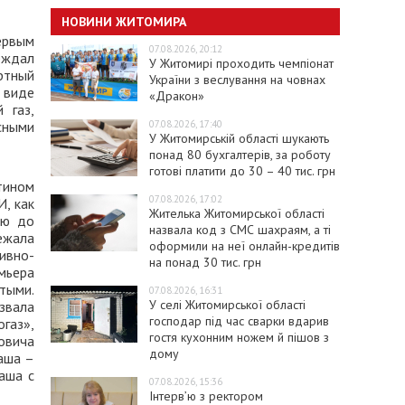
НОВИНИ ЖИТОМИРА
ервым
07.08.2026, 20:12
еждал
У Житомирі проходить чемпіонат
ртный
України з веслування на човнах
 виде
«Дракон»
 газ,
07.08.2026, 17:40
сными
У Житомирській області шукають
понад 80 бухгалтерів, за роботу
готові платити до 30 – 40 тис. грн
тином
07.08.2026, 17:02
, как
Жителька Житомирської області
лю до
назвала код з СМС шахраям, а ті
ежала
оформили на неї онлайн-кредитів
ивно-
на понад 30 тис. грн
мьера
тыми.
07.08.2026, 16:31
У селі Житомирської області
звала
господар під час сварки вдарив
газ»,
гостя кухонним ножем й пішов з
овича
дому
аша –
аша с
07.08.2026, 15:36
Інтерв’ю з ректором