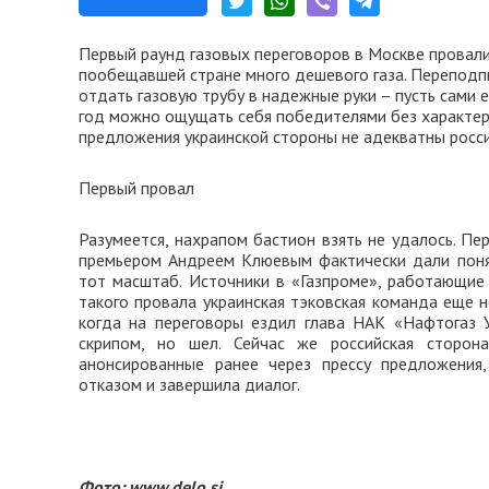
Первый раунд газовых переговоров в Москве провали
пообещавшей стране много дешевого газа. Переподпи
отдать газовую трубу в надежные руки – пусть сами
год можно ощущать себя победителями без характерн
предложения украинской стороны не адекватны россий
Первый провал
Разумеется, нахрапом бастион взять не удалось. Пе
премьером Андреем Клюевым фактически дали понят
тот масштаб. Источники в «Газпроме», работающие 
такого провала украинская тэковская команда еще 
когда на переговоры ездил глава НАК «Нафтогаз У
скрипом, но шел. Сейчас же российская сторон
анонсированные ранее через прессу предложения,
отказом и завершила диалог.
Фото: www.delo.si