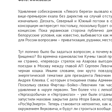
Удивление собеседников «Левого берега» вызвало к
вице-премьером ехала без директив на случай отсту
изначально. Дескать, Северный и Южный потоки в о
консорциум интересует постольку, поскольку будет 
концессии. Пока украинская сторона публично д
белорусские условия, как известно, выбиваются как
для России вопросами – приватизация, рудники, мес
Тут логично было бы задаться вопросом, а почему 
Грищенко? Во времена единовластия Кучмы такой про
ни странно, «перевод» стрелок на Азарова выгоде
поездки в Москву между главой АП Сергеем Левоч
черная кошка. Иными словами, они круто повздо
энергетической тематике для президента Левочкин 
Андрея Клюева. С которым отношения главы Админи
Поскольку связка Фирташ–Бойко–Левочкин так част
удивление в «круге первом». Тем более что с легк
«Укргаздобыча» и «Укртрансгаз» – уже были отданы
запустили маховик закрытия дела Игоря Бакая, кот
«РосУкрЭнерго». Теперь становится непонятно, как 
окружением Януковича, и будут ли строиться вообще.