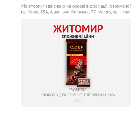
Моніторинг здійснено на основі інформації, отриманої
пр. Миру, 15А, Ашан, вул. Київська, 77, Метро, пр. Неза