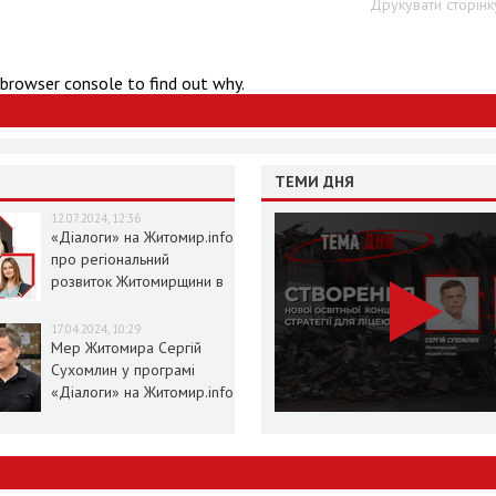
Друкувати сторінк
 browser console to find out why.
ТЕМИ ДНЯ
12.07.2024, 12:36
«Діалоги» на Житомир.info
про регіональний
розвиток Житомирщини в
умовах воєнного стану
17.04.2024, 10:29
Мер Житомира Сергій
Сухомлин у програмі
«Діалоги» на Житомир.info