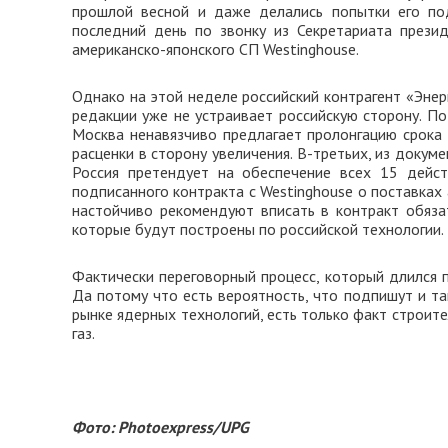
прошлой весной и даже делались попытки его под
последний день по звонку из Секретариата през
американско-японского СП Westinghouse.
Однако на этой неделе российский контрагент «Эне
редакции уже не устраивает российскую сторону. П
Москва ненавязчиво предлагает пролонгацию срока 
расценки в сторону увеличения. В-третьих, из докум
Россия претендует на обеспечение всех 15 дейст
подписанного контракта с Westinghouse о поставках а
настойчиво рекомендуют вписать в контракт обязат
которые будут построены по российской технологии.
Фактически переговорный процесс, который длился п
Да потому что есть вероятность, что подпишут и так
рынке ядерных технологий, есть только факт строит
газ.
Фото: Photoexpress/UPG