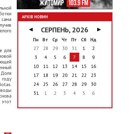
льной
ботки
АРХІВ НОВИН
 сама
лучив
СЕРПЕНЬ, 2026
◀
▶
елого
Пн
Вт
Ср
Чт
Пт
Сб
Нд
27
28
29
30
31
1
2
е для
зовой
3
4
5
6
7
8
9
ующей
10
11
12
13
14
15
16
енный
 Доля
17
18
19
20
21
22
23
 году
24
25
26
27
28
29
30
otas.
роводы
31
1
2
3
4
5
6
снова
 этот