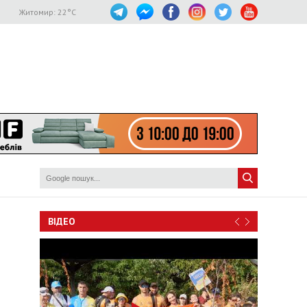
Житомир:
22
°C
ВІДЕО