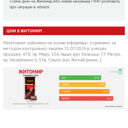
«Тема дня» на Житомир.info: новий начальник ГУНП розповість
про ситуацію в області
ЦІНИ В ЖИТОМИРІ
Моніторинг здійснено на основі інформації, отриманої за
методом контрольної закупки 31.07.2026 р. у місцях
продажу: АТБ, пр. Миру, 15А, Ашан, вул. Київська, 77, Метро,
пр. Незалежності, 55в, Сільпо, вул. Житній ринок, 1