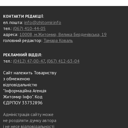
КОНТАКТИ РЕДАКЦІЇ:
ел. пошта:
info@zhitomir.info
тел.:
(067) 410-44-05
адреса:
10008, м.Житомир, Велика Бердичівська, 19
головний редактор:
Тамара Коваль
РЕКЛАМНИЙ ВІДДІЛ:
тел.:
(0412) 47-00-47
,
(067) 412-63-04
Сайт належить Товариству
з обмеженою
відповідальністю
"Інформаційна Агенція
Житомир Інфо". Код
ЄДРПОУ 33732896
Адміністрація сайту може
не розділяти думку автора
і не несе відповідальності