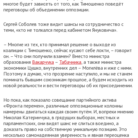
многое будет зависеть от того, как Тимошенко поведёт
переговоры об объе­динении оппозиции.
Сергей Соболев тоже видит шансы на сотрудничество с
теми, «кто не толкался перед кабинетом Януковича».
– Многие из тех, кто принимал решение о выходе из
коалиции с Тимошенко, сейчас кусают себе локти, – говорит
он. – Что они получили взамен? Вместо министра
образования
Вакарчука
–
Табачника
, а также министра
экономики Цушко, внутренних дел – Могилёва и иже с ними.
Поэтому я думаю, что прозрение наступило, и мы не станем
поминать бывшим союзникам прошлое, а будем исходить из
новой реальности и вести переговоры об их присоединении.
Но пока, как показало совещание партийного актива
«Фронта перемен», различные оппозиционные колонны
намерены двигаться каждая своим путём. И, вопреки мнению
Николая Катеринчука, в грядущих выборах, местных и
парламентских, они видят шанс не слиться воедино, а
доказать право на собственную уникальную позицию. Это
несколько самонадеянная уверенность и явная переоценка