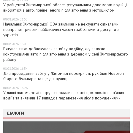
У райцентрі Житомирської області рятувальники допомогли водійці
вибратися з авто, понівеченого після зіткнення з мотоциклом
08.08.2026, 21:53
Начальник Житомирської ОВА закликав не нехтувати сигналами
повітряної тривоги найближчим часом і забезпечити доступ до
укриттів
08.08.2026, 18:01
Рятувальники деблокували загиблу водійку, яку затисло
конструкціями авто після зіткнення з деревом у селі Житомирського
району
08.08.2026, 16:54
Для проведення забігу у Житомирі перекриють рух біля Нового і
Старого бульварів та ще дві вулиці
08.08.2026, 16:26
У липні житомирські патрульні склали півсотні протоколів на пʼяних
водіїв та виявили 17 випадків перевезення лісу з порушеннями
ДІАЛОГИ