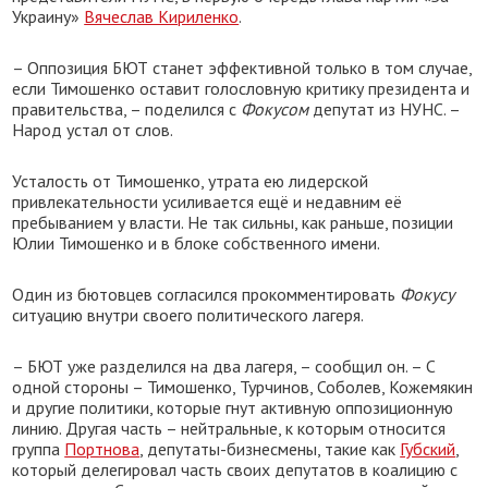
Украину»
Вячеслав Кириленко
.
– Оппозиция БЮТ станет эффективной только в том случае,
если Тимошенко оставит голословную критику президента и
правительства, – поделился с
Фокусом
депутат из НУНС. –
Народ устал от слов.
Усталость от Тимошенко, утрата ею лидерской
привлекательности усиливается ещё и недавним её
пребыванием у власти. Не так сильны, как раньше, позиции
Юлии Тимошенко и в блоке собственного имени.
Один из бютовцев согласился прокомментировать
Фокусу
ситуацию внутри своего политического лагеря.
– БЮТ уже разделился на два лагеря, – сообщил он. – С
одной стороны – Тимошенко, Турчинов, Соболев, Кожемякин
и другие политики, которые гнут активную оппозиционную
линию. Другая часть – нейтральные, к которым относится
группа
Портнова
, депутаты-бизнесмены, такие как
Губский
,
который делегировал часть своих депутатов в коалицию с