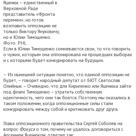
Яценюк – единственный в
Верховной Раде
представитель «Фронта
перемен», но готов
возглавить оппозицию не
только Виктору Януковичу,
но и Юлии Тимошенко.
Фото: PHL
Если в Юлии Тимошенко сомневаются свои, то что говорить
о чужих, которым она оппонировала на прошедших выборах
и с которыми будет конкурировать на будущих.
– Из нынешней ситуации понятно, что единой оппозиции не
будет, – говорит народный депутат от БЮТ Святослав
Олийнык. – Очевидно, что для Кириленко или Яценюка зайти
под флаги Тимошенко – утратить собственную
идентичность, чего они так боятся. Поэтому мы оказались в
таком положении, когда оппозиционные силы стали
конкурировать между собой и критиковать друг друга.
Глава оппозиционного правительства Сергей Соболев на
вопрос
Фокуса
о том, почему не удалось договориться с
Арсением Яценюком, ответил так: