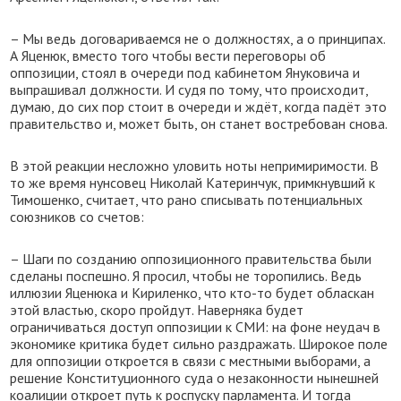
– Мы ведь договариваемся не о должностях, а о принципах.
А Яценюк, вместо того чтобы вести переговоры об
оппозиции, стоял в очереди под кабинетом Януковича и
выпрашивал должности. И судя по тому, что происходит,
думаю, до сих пор стоит в очереди и ждёт, когда падёт это
правительство и, может быть, он станет востребован снова.
В этой реакции несложно уловить ноты непримиримости. В
то же время нунсовец Николай Катеринчук, примкнувший к
Тимошенко, считает, что рано списывать потенциальных
союзников со счетов:
– Шаги по созданию оппозиционного правительства были
сделаны поспешно. Я просил, чтобы не торопились. Ведь
иллюзии Яценюка и Кириленко, что кто-то будет обласкан
этой властью, скоро пройдут. Наверняка будет
ограничиваться доступ оппозиции к СМИ: на фоне неудач в
экономике критика будет сильно раздражать. Широкое поле
для оппозиции откроется в связи с местными выборами, а
решение Конституционного суда о незаконности нынешней
коалиции откроет путь к роспуску парламента. И тогда