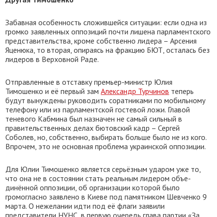
Забавная особенность сложившейся ситуации: если одна из
громко заявленных оппозиций почти лишена парламентского
представительства, кроме собственно лидера – Арсения
Яценюка, то вторая, опираясь на фракцию БЮТ, осталась без
лидеров в Верховной Раде.
Отправленные в отставку премьер-министр Юлия
Тимошенко и её первый зам
Александр Турчинов
теперь
будут вынуждены руководить соратниками по мобильному
телефону или из парламентской гостевой ложи. Главой
теневого Кабмина был назначен не самый сильный в
правительственных делах бютовский кадр – Сергей
Соболев, но, собственно, выбирать больше было не из кого.
Впрочем, это не основная проблема украинской оппозиции.
Для Юлии Тимошенко является серьёзным ударом уже то,
что она не в состоянии стать реальным лидером объе­
динённой оппозиции, об организации которой было
громогласно заявлено в Киеве под памятником Шевченко 9
марта. О нежелании идти под её флаги заявили
представители НУНС, в первую очередь глава партии «За