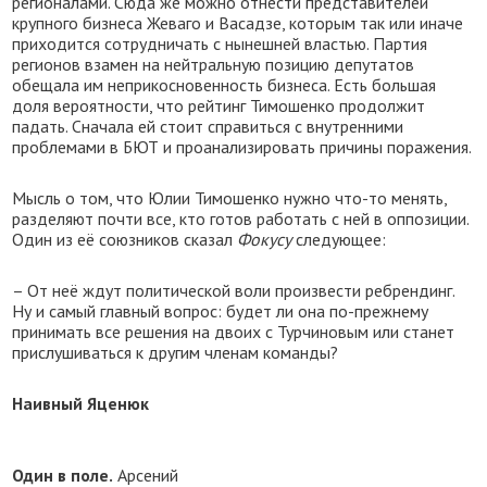
регионалами. Сюда же можно отнести представителей
крупного бизнеса Жеваго и Васадзе, которым так или иначе
приходится сотрудничать с нынешней властью. Партия
регионов взамен на нейтральную позицию депутатов
обещала им неприкосновенность бизнеса. Есть большая
доля вероятности, что рейтинг Тимошенко продолжит
падать. Сначала ей стоит справиться с внутренними
проблемами в БЮТ и проанализировать причины поражения.
Мысль о том, что Юлии Тимошенко нужно что-то менять,
разделяют почти все, кто готов работать с ней в оппозиции.
Один из её союзников сказал
Фокусу
следующее:
– От неё ждут политической воли произвести ребрендинг.
Ну и самый главный вопрос: будет ли она по-прежнему
принимать все решения на двоих с Турчиновым или станет
прислушиваться к другим членам команды?
Наивный Яценюк
Один в поле.
Арсений