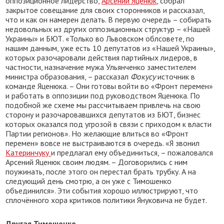
оппозиционное лидерство,
Арсений Яценюк
, собрал
закрытое совещание для своих сторонников и рассказал,
что и как он намерен делать. В первую очередь – собирать
недовольных из других оппозиционных структур – «Нашей
Украины» и БЮТ. «Только во Львовском облсовете, по
нашим данным, уже есть 10 депутатов из «Нашей Украины»,
которых разочаровали действия партийных лидеров, в
частности, назначение мужа Ульянченко заместителем
министра образования, – рассказал
Фокусу
источник в
команде Яценюка. – Они готовы войти во «Фронт перемен»
и работать в оппозиции под руководством Яценюка. По
подобной же схеме мы рассчитываем привлечь на свою
сторону и разочаровавшихся депутатов из БЮТ, бизнес
которых оказался под угрозой в связи с приходом к власти
Партии регионов». Но желающие влиться во «Фронт
перемен» вовсе не выстраиваются в очередь. «Я звонил
Катеринчуку
и предлагал ему объединиться, – пожаловался
Арсений Яценюк своим людям. – Договорились с ним
поужинать, после этого он перестал брать трубку. А на
следующий день смотрю, а он уже с Тимошенко
объединился». Эти события хорошо иллюстрируют, что
сплочённого хора критиков политики Януковича не будет.
Другая Тимошенко