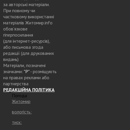
за авторські матеріали.
При повному чи
частковому використанні
матеріалів Житомир.info
обов’язкове
гіперпосилання
(для інтернет-ресурсів),
або письмова згода
редакції (для друкованих
видань)
Матеріали, позначені
значками:
"Р"
- розміщують
на правах реклами або
партнерства
РЕДАКЦІЙНА ПОЛІТИКА
Погода
Житомир
вологість:
тиск: