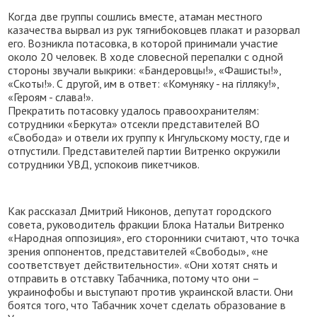
Когда две группы сошлись вместе, атаман местного
казачества вырвал из рук тягнибоковцев плакат и разорвал
его. Возникла потасовка, в которой принимали участие
около 20 человек. В ходе словесной перепалки с одной
стороны звучали выкрики: «Бандеровцы!», «Фашисты!»,
«Скоты!». С другой, им в ответ: «Комуняку - на гілляку!»,
«Героям - слава!».
Прекратить потасовку удалось правоохранителям:
сотрудники «Беркута» отсекли представителей ВО
«Свобода» и отвели их группу к Ингульскому мосту, где и
отпустили. Представителей партии Витренко окружили
сотрудники УВД, успокоив пикетчиков.
Как рассказал Дмитрий Никонов, депутат городского
совета, руководитель фракции Блока Натальи Витренко
«Народная оппозиция», его сторонники считают, что точка
зрения оппонентов, представителей «Свободы», «не
соответствует действительности». «Они хотят снять и
отправить в отставку Табачника, потому что они –
украинофобы и выступают против украинской власти. Они
боятся того, что Табачник хочет сделать образование в