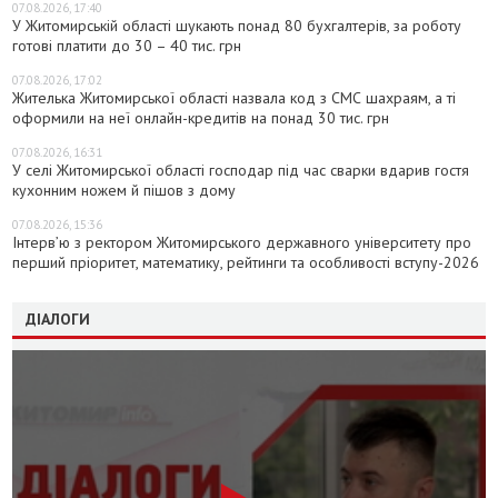
07.08.2026, 17:40
У Житомирській області шукають понад 80 бухгалтерів, за роботу
готові платити до 30 – 40 тис. грн
07.08.2026, 17:02
Жителька Житомирської області назвала код з СМС шахраям, а ті
оформили на неї онлайн-кредитів на понад 30 тис. грн
07.08.2026, 16:31
У селі Житомирської області господар під час сварки вдарив гостя
кухонним ножем й пішов з дому
07.08.2026, 15:36
Інтерв’ю з ректором Житомирського державного університету про
перший пріоритет, математику, рейтинги та особливості вступу-2026
ДІАЛОГИ