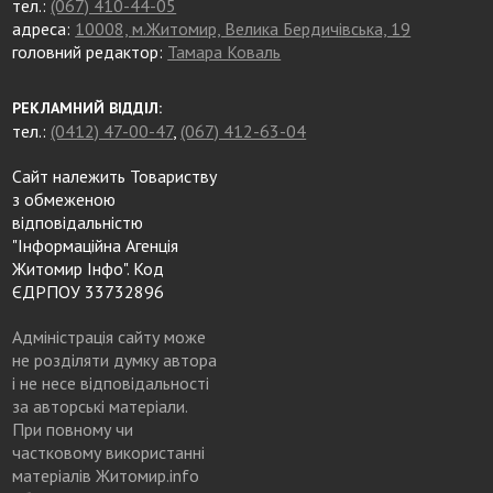
тел.:
(067) 410-44-05
адреса:
10008, м.Житомир, Велика Бердичівська, 19
головний редактор:
Тамара Коваль
РЕКЛАМНИЙ ВІДДІЛ:
тел.:
(0412) 47-00-47
,
(067) 412-63-04
Сайт належить Товариству
з обмеженою
відповідальністю
"Інформаційна Агенція
Житомир Інфо". Код
ЄДРПОУ 33732896
Адміністрація сайту може
не розділяти думку автора
і не несе відповідальності
за авторські матеріали.
При повному чи
частковому використанні
матеріалів Житомир.info