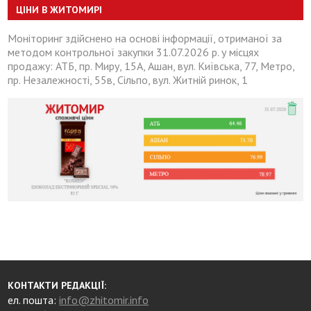
ЦІНИ В ЖИТОМИРІ
Моніторинг здійснено на основі інформації, отриманої за
методом контрольної закупки 31.07.2026 р. у місцях
продажу: АТБ, пр. Миру, 15А, Ашан, вул. Київська, 77, Метро,
пр. Незалежності, 55в, Сільпо, вул. Житній ринок, 1
КОНТАКТИ РЕДАКЦІЇ:
ел. пошта:
info@zhitomir.info