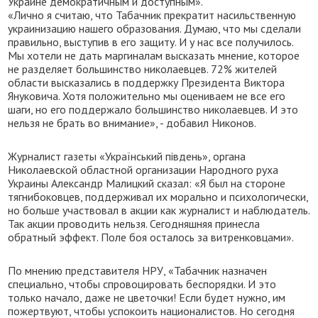
Украине демократичным и доступным».
«Лично я считаю, что Табачник прекратит насильственную
украинизацию нашего образования. Думаю, что мы сделали
правильно, выступив в его защиту. И у нас все получилось.
Мы хотели не дать маргиналам высказать мнение, которое
не разделяет большинство николаевцев. 72% жителей
области высказались в поддержку Президента Виктора
Януковича. Хотя положительно мы оцениваем не все его
шаги, но его поддержало большинство николаевцев. И это
нельзя не брать во внимание», - добавил Никонов.
Журналист газеты «Український південь», органа
Николаевской областной организации Народного руха
Украины Александр Малицкий сказал: «Я был на стороне
тягнибоковцев, поддерживал их морально и психологически,
но больше участвовал в акции как журналист и наблюдатель.
Так акции проводить нельзя. Сегодняшняя принесла
обратный эффект. Поле боя осталось за витренковцами».
По мнению представителя НРУ, «Табачник назначен
специально, чтобы спровоцировать беспорядки. И это
только начало, даже не цветочки! Если будет нужно, им
пожертвуют, чтобы успокоить националистов. Но сегодня