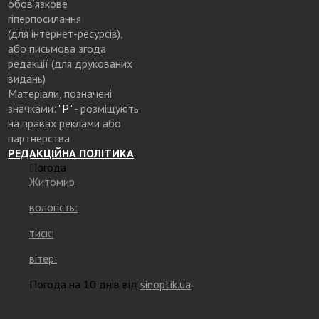
обов’язкове
гіперпосилання
(для інтернет-ресурсів),
або письмова згода
редакції (для друкованих
видань)
Матеріали, позначені
значками:
"Р"
- розміщують
на правах реклами або
партнерства
РЕДАКЦІЙНА ПОЛІТИКА
Погода
Житомир
вологість:
тиск:
вітер:
Погода на 10 днів від
sinoptik.ua