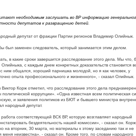
читают необходимым заслушать во ВР информацию генерально
астности депутатов к развращению детей.
ародный депутат от фракции Партии регионов Владимир Олийнык.
обы был заменен следователь, который занимается этим делом.
ь, в какие сроки завершится расследование этого дела. Мы что, 
м Олийныка, с каждым днем конкретных доказательств становится в
 с ним общался, хороший парнишка молодой, но я как человек, у
таточно опыта профессионального и жизненного», - сказал Олийнык.
в Виктор Корж отметил, что расследование этого дела преднамере
ы политической коррупции». «Одна известная всем политическая с
нскую, и заявления политиков из БЮТ и бывшего министра внутрен
зал народный депутат.
 и работа соответствующей ВСК ВР, которую возглавляет народный
нстатировать бездеятельность нашей комиссии», - сказал он. Корж
о на вторник, 30 марта, но материалы к этому заседанию так и не
меня неизвестна», - сказал он. Кроме того, по словам народного