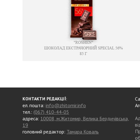
Са
КОНТАКТИ РЕДАКЦІЇ:
ел. пошта:
info@zhitomir.info
Аг
тел.:
(067) 410-44-05
Ад
адреса:
10008, м.Житомир, Велика Бердичівська,
ві
19
Пр
головний редактор:
Тамара Коваль
об