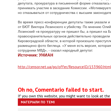
депутата, прокуратура в письменной форме отказалась 
принимать участие в заседание Комиссии. «Мотивируетс
но отказываться от сотрудничества с высшим законодате
Во время пресс-конференции депутаты также указали и 
от БЮТ Виктора Лозинского к убийству. По мнению Олий
Лозинский «в прокуратуру не пришел бы, а пришел на 
правоохранительных органов действительно проводили р
Кировоградской области, в которой произошло преступ
размещено фото беглеца. «У меня есть версия, которая
сотрудники МВД», - сказал народный депутат.
Источник: УНИАН
http://censor.net.ua/go/offer/ResourceID/153960.htm
Oh no, Comentario failed to start.
If you own this website, you might want to look at the
МАТЕРІАЛИ ПО ТЕМІ