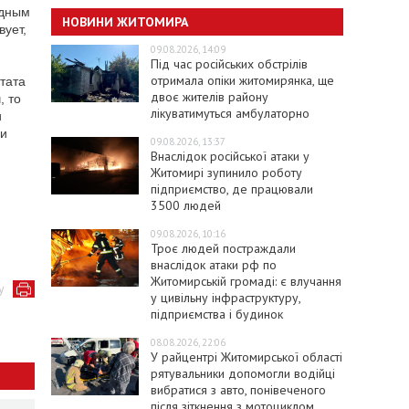
одным
НОВИНИ ЖИТОМИРА
вует,
09.08.2026, 14:09
Під час російських обстрілів
отримала опіки житомирянка, ще
тата
двоє жителів району
, то
лікуватимуться амбулаторно
и
ии
09.08.2026, 13:37
Внаслідок російської атаки у
Житомирі зупинило роботу
підприємство, де працювали
3500 людей
09.08.2026, 10:16
Троє людей постраждали
внаслідок атаки рф по
Житомирській громаді: є влучання
у
у цивільну інфраструктуру,
підприємства і будинок
08.08.2026, 22:06
У райцентрі Житомирської області
рятувальники допомогли водійці
вибратися з авто, понівеченого
після зіткнення з мотоциклом