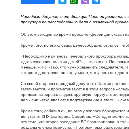
Народные депутаты от фракции Партии регионов с
прокурора по расследованию дела о возможной прич
Об этом сегодня во время пресс-конференции сказал н
Кроме того, по его словам, целесообразно было бы, чт
«Необходимо нам вновь Генерального прокурора услышат
ждать совершеннолетия детей?», - сказал он. По слова
меньше. «Я считаю, что нужно заменить следователя. Я
которого достаточно опыта, увидел, что у него нет дос
Со своей стороны народный депутат от Партии регионо
затягивается, и просматриваются в этом вопросе «след
продемонстрировала здесь круговую поруку антигражда
дел - они четко являются подтверждением этого», - ска
Кроме того, добавил он, по этому вопросу блокируется
депутат от КПУ Екатерина Самойлик. «Сегодня можно ко
отметил, что второе заседание ВСК запланировано тольк
розданы членам комиссии. «Поэтому тема разговора для 