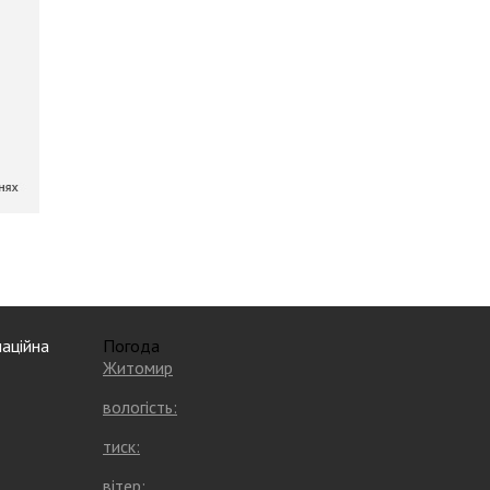
аційна
Погода
Житомир
вологість:
тиск:
вітер: