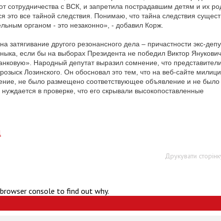
от сотрудничества с ВСК, и запретила пострадавшим детям и их р
я это все тайной следствия. Понимаю, что тайна следствия сущест
льным органом - это незаконно», - добавил Корж.
на затягивание другого резонансного дела – причастности экс-депу
ныка, если бы на выборах Президента не победил Виктор Янукович
Банковую». Народный депутат выразил сомнение, что представител
озыск Лозинского. Он обосновал это тем, что на веб-сайте милиц
ление, не было размещено соответствующее объявление и не было
 нуждается в проверке, что его скрывали высокопоставленные
l
Друкувати сторінк
 browser console to find out why.