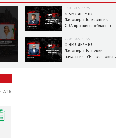
13.05.2022, 13:25
«Тема дня» на
Житомир.info: керівник
ОВА про життя області в
умовах воєнного стану
29.04.2022, 10:59
«Тема дня» на
Житомир.info: новий
начальник ГУНП розповість
про ситуацію в області
: АТБ,