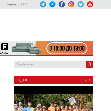
Житомир:
22
°C
ВІДЕО