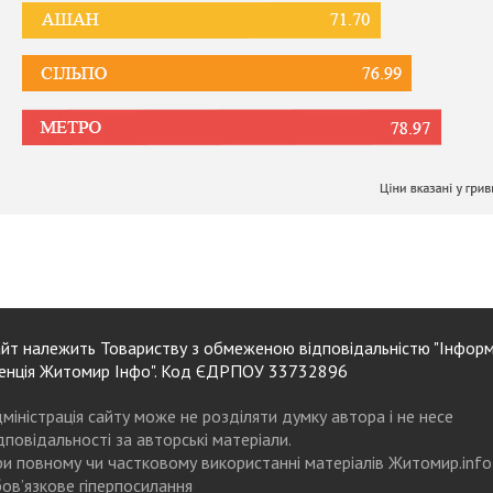
йт належить Товариству з обмеженою відповідальністю "Інформ
енція Житомир Інфо". Код ЄДРПОУ 33732896
міністрація сайту може не розділяти думку автора і не несе
дповідальності за авторські матеріали.
и повному чи частковому використанні матеріалів Житомир.info
ов’язкове гіперпосилання