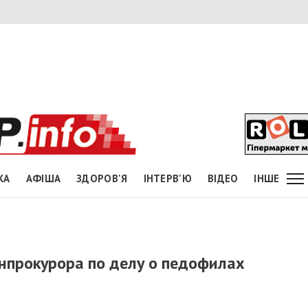
КА
АФІША
ЗДОРОВ'Я
ІНТЕРВ'Ю
ВІДЕО
ІНШЕ
енпрокурора по делу о педофилах