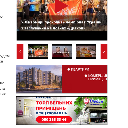
го
У Житомирі проходить чемпіонат України
з веслування на човнах «Дракон»
будем
се
нно
ила
них