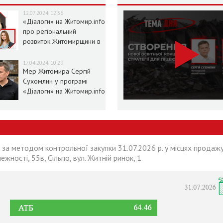
12.07.2024, 12:36
«Діалоги» на Житомир.info
про регіональний
розвиток Житомирщини в
умовах воєнного стану
17.04.2024, 10:29
Мер Житомира Сергій
Сухомлин у програмі
«Діалоги» на Житомир.info
 за методом контрольної закупки 31.07.2026 р. у місцях продажу
лежності, 55в, Сільпо, вул. Житній ринок, 1