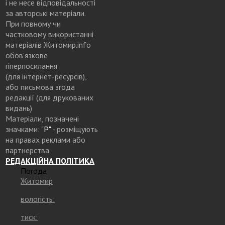
і не несе відповідальності
за авторські матеріали.
При повному чи
частковому використанні
матеріалів Житомир.info
обов’язкове
гіперпосилання
(для інтернет-ресурсів),
або письмова згода
редакції (для друкованих
видань)
Матеріали, позначені
значками:
"Р"
- розміщують
на правах реклами або
партнерства
РЕДАКЦІЙНА ПОЛІТИКА
Погода
Житомир
вологість:
тиск: