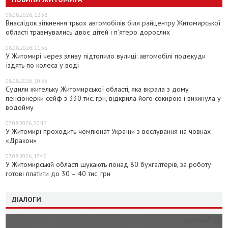
08.08.2026, 12:38
Внаслідок зіткнення трьох автомобілів біля райцентру Житомирської
області травмувались двоє дітей і пʼятеро дорослих
08.08.2026, 11:55
У Житомирі через зливу підтопило вулиці: автомобілі подекуди
їздять по колеса у воді
08.08.2026, 10:33
Судили жительку Житомирської області, яка вкрала з дому
пенсіонерки сейф з 330 тис. грн, відкрила його сокирою і викинула у
водойму
07.08.2026, 20:12
У Житомирі проходить чемпіонат України з веслування на човнах
«Дракон»
07.08.2026, 17:40
У Житомирській області шукають понад 80 бухгалтерів, за роботу
готові платити до 30 – 40 тис. грн
ДІАЛОГИ