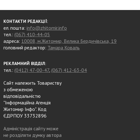
КОНТАКТИ РЕДАКЦІЇ:
ел. пошта:
info@zhitomir.info
тел.:
(067) 410-44-05
адреса:
10008, м.Житомир, Велика Бердичівська, 19
головний редактор:
Тамара Коваль
РЕКЛАМНИЙ ВІДДІЛ:
тел.:
(0412) 47-00-47
,
(067) 412-63-04
Сайт належить Товариству
з обмеженою
відповідальністю
"Інформаційна Агенція
Житомир Інфо". Код
ЄДРПОУ 33732896
Адміністрація сайту може
не розділяти думку автора