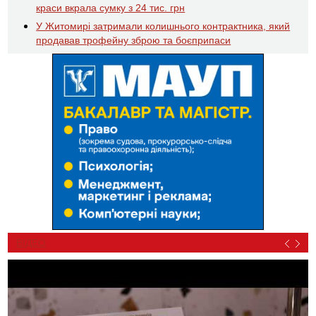
краси вкрала сумку з 24 тис. грн
У Житомирі затримали колишнього контрактника, який
продавав трофейну зброю та боєприпаси
ВІДЕО