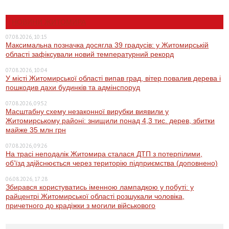
НОВИНИ ЖИТОМИРА
07.08.2026, 10:15
Максимальна позначка досягла 39 градусів: у Житомирській
області зафіксували новий температурний рекорд
07.08.2026, 10:04
У місті Житомирської області випав град, вітер повалив дерева і
пошкодив дахи будинків та адмінспоруд
07.08.2026, 09:52
Масштабну схему незаконної вирубки виявили у
Житомирському районі: знищили понад 4,3 тис. дерев, збитки
майже 35 млн грн
07.08.2026, 09:26
На трасі неподалік Житомира сталася ДТП з потерпілими,
об’їзд здійснюється через територію підприємства (доповнено)
06.08.2026, 17:28
Збирався користуватись іменною лампадкою у побуті: у
райцентрі Житомирської області розшукали чоловіка,
причетного до крадіжки з могили військового