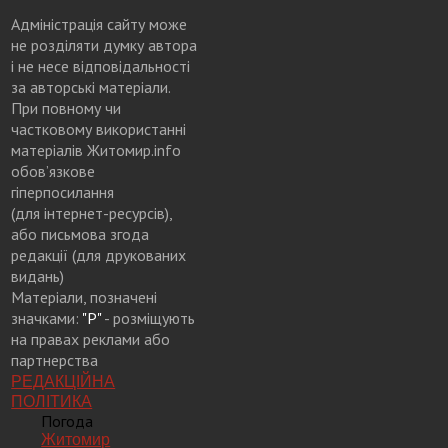
Адміністрація сайту може
не розділяти думку автора
і не несе відповідальності
за авторські матеріали.
При повному чи
частковому використанні
матеріалів Житомир.info
обов’язкове
гіперпосилання
(для інтернет-ресурсів),
або письмова згода
редакції (для друкованих
видань)
Матеріали, позначені
значками:
"Р"
- розміщують
на правах реклами або
партнерства
РЕДАКЦІЙНА
ПОЛІТИКА
Погода
Житомир