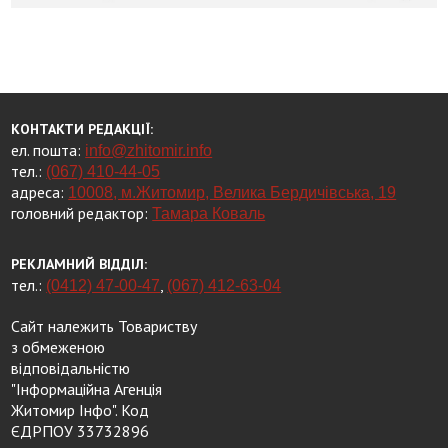
КОНТАКТИ РЕДАКЦІЇ:
ел. пошта:
info@zhitomir.info
тел.:
(067) 410-44-05
адреса:
10008, м.Житомир, Велика Бердичівська, 19
головний редактор:
Тамара Коваль
РЕКЛАМНИЙ ВІДДІЛ:
тел.:
,
(0412) 47-00-47
(067) 412-63-04
Сайт належить Товариству
з обмеженою
відповідальністю
"Інформаційна Агенція
Житомир Інфо". Код
ЄДРПОУ 33732896