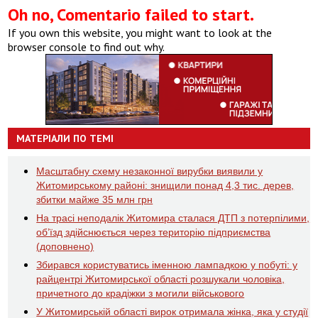
Oh no, Comentario failed to start.
If you own this website, you might want to look at the
browser console to find out why.
МАТЕРІАЛИ ПО ТЕМІ
Масштабну схему незаконної вирубки виявили у
Житомирському районі: знищили понад 4,3 тис. дерев,
збитки майже 35 млн грн
На трасі неподалік Житомира сталася ДТП з потерпілими,
об’їзд здійснюється через територію підприємства
(доповнено)
Збирався користуватись іменною лампадкою у побуті: у
райцентрі Житомирської області розшукали чоловіка,
причетного до крадіжки з могили військового
У Житомирській області вирок отримала жінка, яка у студії