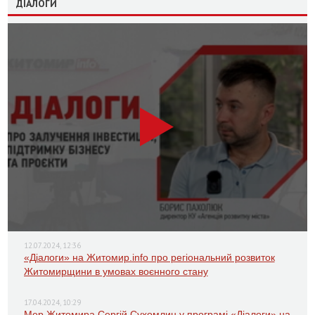
ДІАЛОГИ
12.07.2024, 12:36
«Діалоги» на Житомир.info про регіональний розвиток
Житомирщини в умовах воєнного стану
17.04.2024, 10:29
Мер Житомира Сергій Сухомлин у програмі «Діалоги» на