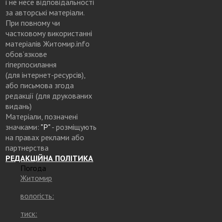
і не несе відповідальності
за авторські матеріали.
При повному чи
частковому використанні
матеріалів Житомир.info
обов’язкове
гіперпосилання
(для інтернет-ресурсів),
або письмова згода
редакції (для друкованих
видань)
Матеріали, позначені
значками:
"Р"
- розміщують
на правах реклами або
партнерства
РЕДАКЦІЙНА ПОЛІТИКА
Погода
Житомир
вологість:
тиск: