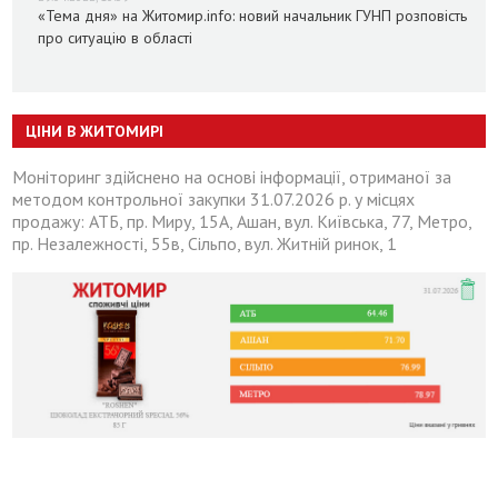
«Тема дня» на Житомир.info: новий начальник ГУНП розповість
про ситуацію в області
ЦІНИ В ЖИТОМИРІ
Моніторинг здійснено на основі інформації, отриманої за
методом контрольної закупки 31.07.2026 р. у місцях
продажу: АТБ, пр. Миру, 15А, Ашан, вул. Київська, 77, Метро,
пр. Незалежності, 55в, Сільпо, вул. Житній ринок, 1