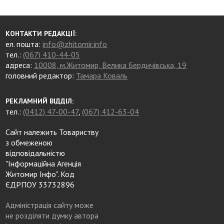
КОНТАКТИ РЕДАКЦІЇ:
ел. пошта:
info@zhitomir.info
тел.:
(067) 410-44-05
адреса:
10008, м.Житомир, Велика Бердичівська, 19
головний редактор:
Тамара Коваль
РЕКЛАМНИЙ ВІДДІЛ:
тел.:
(0412) 47-00-47
,
(067) 412-63-04
Сайт належить Товариству
з обмеженою
відповідальністю
"Інформаційна Агенція
Житомир Інфо". Код
ЄДРПОУ 33732896
Адміністрація сайту може
не розділяти думку автора