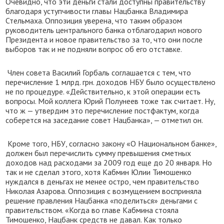
Очевидно, что эти деньги стали доступны правительству
благодаря уступчивости главы Нацбанка Владимира
Стельмаха. Оппозиция уверена, что таким образом
руководитель центрального банка отблагодарил нового
Президента и новое правительство за то, что они после
выборов так и не подняли вопрос об его отставке.
Член совета Василий Горбаль соглашается с тем, что
перечисление 1 млрд. грн. доходов НБУ было осуществлено
не по процедуре. «Действительно, к этой операции есть
вопросы. Мой коллега Юрий Полунеев тоже так считает. Ну,
что ж — утвердим это перечисление постфактум, когда
соберется на заседание совет Нацбанка», — отметил он.
Кроме того, НБУ, согласно закону «О Национальном банке»,
должен был перечислить сумму превышения сметных
доходов над расходами за 2009 год еще до 20 января. Но
так и не сделал этого, хотя Кабмин Юлии Тимошенко
нуждался в деньгах не менее остро, чем правительство
Николая Азарова. Оппозиция с возмущением восприняла
решение правления Нацбанка «поделиться» деньгами с
правительством. «Когда во главе Кабмина стояла
Тимошенко, Нацбанк средств не давал. Как только