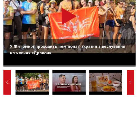
У Житомирі проходить чемпіонат України з веслування
на човнах «Дракон»