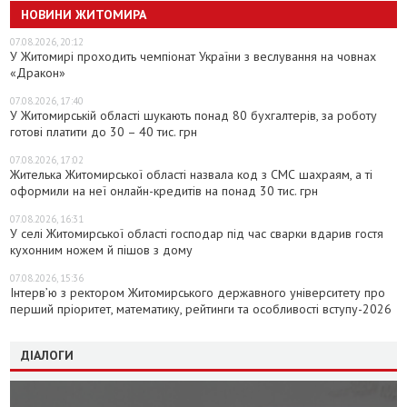
НОВИНИ ЖИТОМИРА
07.08.2026, 20:12
У Житомирі проходить чемпіонат України з веслування на човнах
«Дракон»
07.08.2026, 17:40
У Житомирській області шукають понад 80 бухгалтерів, за роботу
готові платити до 30 – 40 тис. грн
07.08.2026, 17:02
Жителька Житомирської області назвала код з СМС шахраям, а ті
оформили на неї онлайн-кредитів на понад 30 тис. грн
07.08.2026, 16:31
У селі Житомирської області господар під час сварки вдарив гостя
кухонним ножем й пішов з дому
07.08.2026, 15:36
Інтерв’ю з ректором Житомирського державного університету про
перший пріоритет, математику, рейтинги та особливості вступу-2026
ДІАЛОГИ