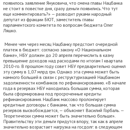
появилось заявление Януковича, что смена главы Нацбанка
не стоит в повестке дня, сразу деньги появились. Что тут
еще комментировать?» — разводит руками народный
депутат из фракции БЮТ, заместитель главы
парламентского комитета по вопросам бюджета Олег
Ляшко.
Менее чем через месяц Нацбанку предстоит очередной
платеж в бюджет: согласно закону «О Национальном
банке», НБУ должен до 20 апреля перечислить в казну
превышение доходов над расходами по итогам I квартала
2010-го. В прошлом году совет НБУ предварительно оценил
эту сумму в 1,07 млрд грн. Однако эта сумма может быть
намного большей в связи с реструктуризацией Нацбанком
задолженности комбанков по рефинансированию. «В начале
года в резервах НБУ находилась большая сумма, которая
была сформирована под просроченные кредиты
рефинансирования. Нацбанк массово пролонгирует
кредитные договоры с банками, так что большая сумма
резервов высвобождается, — объясняет Василий Горбаль. —
Теоретически сумма может быть значительно больше».
Правительству эти деньги придутся впору, так как в апреле
значительно возрастает нагрузка на госдолг: в следующем