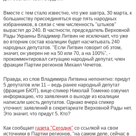
Вместе с тем стало известно, что уже завтра, 30 марта, к
большинству присоединяться еще пять народных
избранников, в связи с чем численность "штыков"
вырастет до 240. В частности, председатель Верховной
Рады Украины Владимир Литвин не исключает, что уже
во вторник состав коалиции будет насчитывать 240
народных депутатов. "Если Литвин говорит об этом,
значит, он уверен не на 50 или 70, а на 100%", -
прокомментировал ситуацию народный депутат, член
фракции Партии регионов Михаил Чечетов.
Правда, из слов Владимира Литвина непонятно: придут
5 депутатов или 11 – ведь ранее народный депутат
(фракция БЮТ), вице-спикер Николай Томенко озвучил
информацию, что заявления о выходе из коалиции
написали шесть депутатов. Однако вчера спикер
уточнил: заявлений в секретариате Верховной Рады нет.
Это значит, что придут 5. Кто?
Как сообщает
газета "Сегодня"
со ссылкой на свои
источники в Партии регионов, "на самом деле, сейчас в