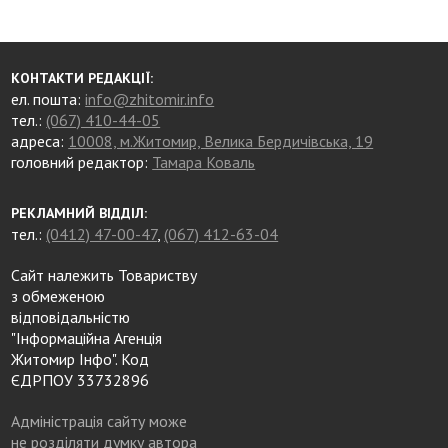
КОНТАКТИ РЕДАКЦІЇ:
ел. пошта:
info@zhitomir.info
тел.:
(067) 410-44-05
адреса:
10008, м.Житомир, Велика Бердичівська, 19
головний редактор:
Тамара Коваль
РЕКЛАМНИЙ ВІДДІЛ:
тел.:
(0412) 47-00-47
,
(067) 412-63-04
Сайт належить Товариству
з обмеженою
відповідальністю
"Інформаційна Агенція
Житомир Інфо". Код
ЄДРПОУ 33732896
Адміністрація сайту може
не розділяти думку автора