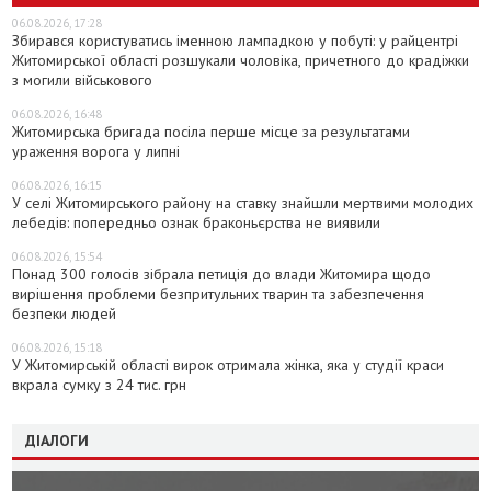
06.08.2026, 17:28
Збирався користуватись іменною лампадкою у побуті: у райцентрі
Житомирської області розшукали чоловіка, причетного до крадіжки
з могили військового
06.08.2026, 16:48
Житомирська бригада посіла перше місце за результатами
ураження ворога у липні
06.08.2026, 16:15
У селі Житомирського району на ставку знайшли мертвими молодих
лебедів: попередньо ознак браконьєрства не виявили
06.08.2026, 15:54
Понад 300 голосів зібрала петиція до влади Житомира щодо
вирішення проблеми безпритульних тварин та забезпечення
безпеки людей
06.08.2026, 15:18
У Житомирській області вирок отримала жінка, яка у студії краси
вкрала сумку з 24 тис. грн
ДІАЛОГИ