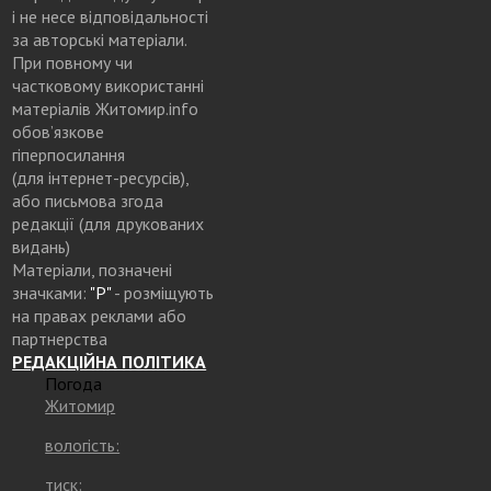
і не несе відповідальності
за авторські матеріали.
При повному чи
частковому використанні
матеріалів Житомир.info
обов’язкове
гіперпосилання
(для інтернет-ресурсів),
або письмова згода
редакції (для друкованих
видань)
Матеріали, позначені
значками:
"Р"
- розміщують
на правах реклами або
партнерства
РЕДАКЦІЙНА ПОЛІТИКА
Погода
Житомир
вологість:
тиск: