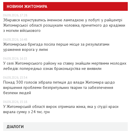
НОВИНИ ЖИТОМИРА
06.08.2026, 17:28
Збирався користуватись іменною лампадкою у побуті: у райцентрі
Житомирської області розшукали чоловіка, причетного до крадіжки
з могили військового
06.08.2026, 16:48
Житомирська бригада посіла перше місце за результатами
ураження ворога у липні
06.08.2026, 16:15
У селі Житомирського району на ставку знайшли мертвими молодих
лебедів: попередньо ознак браконьєрства не виявили
06.08.2026, 15:54
Понад 300 голосів зібрала петиція до влади Житомира щодо
вирішення проблеми безпритульних тварин та забезпечення
безпеки людей
06.08.2026, 15:18
У Житомирській області вирок отримала жінка, яка у студії краси
вкрала сумку з 24 тис. грн
ДІАЛОГИ