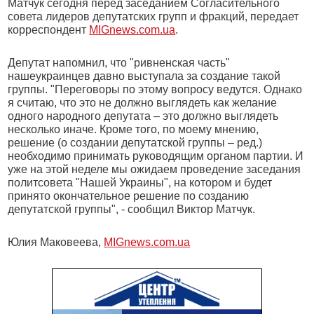
Матчук сегодня перед заседанием Согласительного
совета лидеров депутатских групп и фракций, передает
корреспондент
MIGnews.com.ua
.
Депутат напомнил, что "ривненская часть"
нашеукраинцев давно выступала за создание такой
группы. "Переговоры по этому вопросу ведутся. Однако
я считаю, что это не должно выглядеть как желание
одного народного депутата – это должно выглядеть
несколько иначе. Кроме того, по моему мнению,
решение (о создании депутатской группы – ред.)
необходимо принимать руководящим органом партии. И
уже на этой неделе мы ожидаем проведение заседания
политсовета "Нашей Украины", на котором и будет
принято окончательное решение по созданию
депутатской группы", - сообщил Виктор Матчук.
Юлия Маковеева,
MIGnews.com.ua