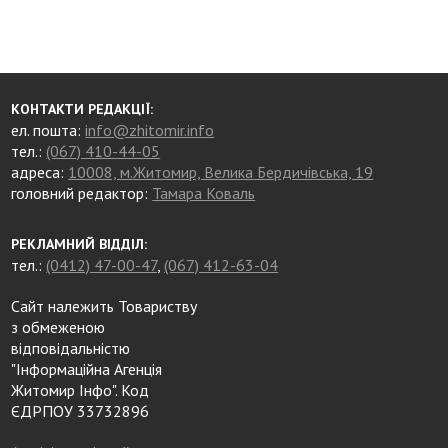
КОНТАКТИ РЕДАКЦІЇ:
ел. пошта:
info@zhitomir.info
тел.:
(067) 410-44-05
адреса:
10008, м.Житомир, Велика Бердичівська, 19
головний редактор:
Тамара Коваль
РЕКЛАМНИЙ ВІДДІЛ:
тел.:
(0412) 47-00-47
,
(067) 412-63-04
Сайт належить Товариству
з обмеженою
відповідальністю
"Інформаційна Агенція
Житомир Інфо". Код
ЄДРПОУ 33732896