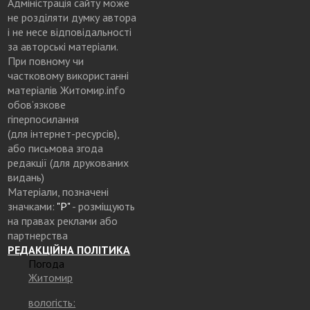
Адміністрація сайту може
не розділяти думку автора
і не несе відповідальності
за авторські матеріали.
При повному чи
частковому використанні
матеріалів Житомир.info
обов’язкове
гіперпосилання
(для інтернет-ресурсів),
або письмова згода
редакції (для друкованих
видань)
Матеріали, позначені
значками:
"Р"
- розміщують
на правах реклами або
партнерства
РЕДАКЦІЙНА ПОЛІТИКА
Погода
Житомир
вологість: