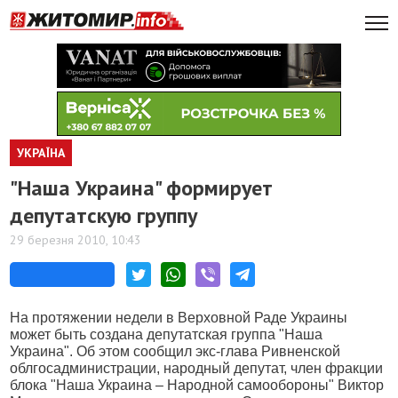
УКРАЇНА
"Наша Украина" формирует
депутатскую группу
29 березня 2010, 10:43
На протяжении недели в Верховной Раде Украины
может быть создана депутатская группа "Наша
Украина". Об этом сообщил экс-глава Ривненской
облгосадминистрации, народный депутат, член фракции
блока "Наша Украина – Народной самообороны" Виктор