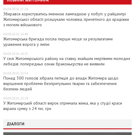
06.08.2026, 17:28
Збирався користуватись іменною лампадкою у побуті: у райцентрі
Житомирської області розшукали чоловіка, причетного до крадіжки
з могили військового
06.08.2026, 16:48
Житомирська бригада посіла перше місце за результатами
ураження ворога у липні
06.08.2026, 16:15
У селі Житомирського району на ставку знайшли мертвими молодих
лебедів: попередньо ознак браконьєрства не виявили
06.08.2026, 15:54
Понад 300 голосів зібрала петиція до влади Житомира щодо
вирішення проблеми безпритульних тварин та забезпечення
безпеки людей
06.08.2026, 15:18
У Житомирській області вирок отримала жінка, яка у студії краси
вкрала сумку з 24 тис. грн
ДІАЛОГИ