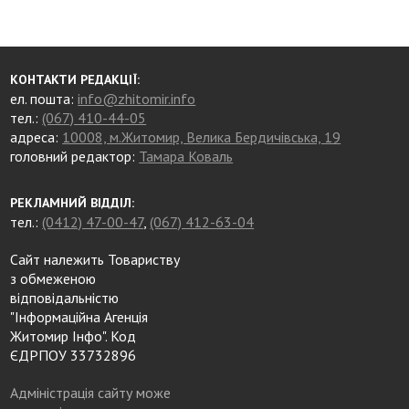
КОНТАКТИ РЕДАКЦІЇ:
ел. пошта:
info@zhitomir.info
тел.:
(067) 410-44-05
адреса:
10008, м.Житомир, Велика Бердичівська, 19
головний редактор:
Тамара Коваль
РЕКЛАМНИЙ ВІДДІЛ:
тел.:
(0412) 47-00-47
,
(067) 412-63-04
Сайт належить Товариству
з обмеженою
відповідальністю
"Інформаційна Агенція
Житомир Інфо". Код
ЄДРПОУ 33732896
Адміністрація сайту може