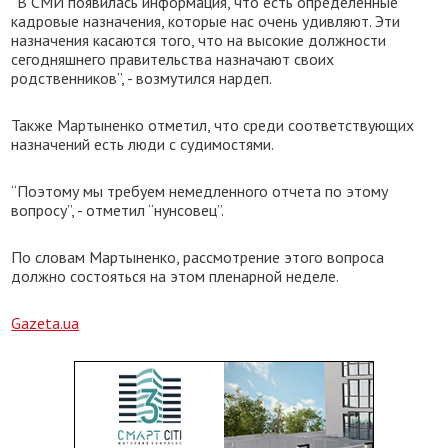
“В СМИ появилась информация, что есть определенные
кадровые назначения, которые нас очень удивляют. Эти
назначения касаются того, что на высокие должности
сегодняшнего правительства назначают своих
родственников”, - возмутился нардеп.
Также Мартыненко отметил, что среди соответствующих
назначений есть люди с судимостями.
“Поэтому мы требуем немедленного отчета по этому
вопросу”, - отметил “нунсовец”.
По словам Мартыненко, рассмотрение этого вопроса
должно состояться на этом пленарной неделе.
Gazeta.ua