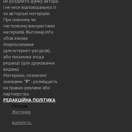
не розділяти думку автора
і не несе відповідальності
за авторські матеріали.
При повному чи
частковому використанні
матеріалів Житомир.info
обов’язкове
гіперпосилання
(для інтернет-ресурсів),
або письмова згода
редакції (для друкованих
видань)
Матеріали, позначені
значками:
"Р"
- розміщують
на правах реклами або
партнерства
РЕДАКЦІЙНА ПОЛІТИКА
Погода
Житомир
вологість: