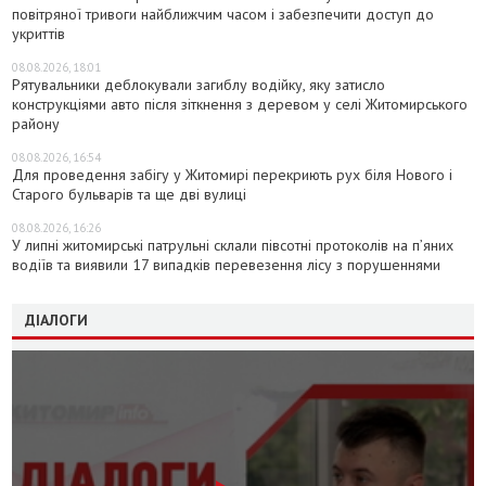
повітряної тривоги найближчим часом і забезпечити доступ до
укриттів
08.08.2026, 18:01
Рятувальники деблокували загиблу водійку, яку затисло
конструкціями авто після зіткнення з деревом у селі Житомирського
району
08.08.2026, 16:54
Для проведення забігу у Житомирі перекриють рух біля Нового і
Старого бульварів та ще дві вулиці
08.08.2026, 16:26
У липні житомирські патрульні склали півсотні протоколів на пʼяних
водіїв та виявили 17 випадків перевезення лісу з порушеннями
ДІАЛОГИ