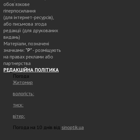
обов’язкове
гіперпосилання
(для інтернет-ресурсів),
або письмова згода
редакції (для друкованих
видань)
Матеріали, позначені
значками:
"Р"
- розміщують
на правах реклами або
партнерства
РЕДАКЦІЙНА ПОЛІТИКА
Погода
Житомир
вологість:
тиск:
вітер:
Погода на 10 днів від
sinoptik.ua