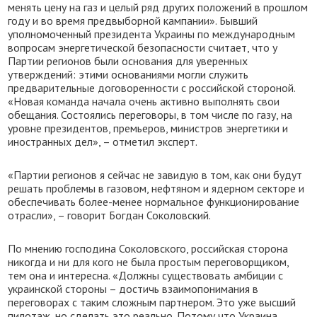
менять цену на газ и целый ряд других положений в прошлом
году и во время предвыборной кампании». Бывший
уполномоченный президента Украины по международным
вопросам энергетической безопасности считает, что у
Партии регионов были основания для уверенных
утверждений: этими основаниями могли служить
предварительные договоренности с российской стороной.
«Новая команда начала очень активно выполнять свои
обещания. Состоялись переговоры, в том числе по газу, на
уровне президентов, премьеров, министров энергетики и
иностранных дел», – отметил эксперт.
«Партии регионов я сейчас не завидую в том, как они будут
решать проблемы в газовом, нефтяном и ядерном секторе и
обеспечивать более-менее нормальное функционирование
отрасли», – говорит Богдан Соколовский.
По мнению господина Соколовского, российская сторона
никогда и ни для кого не была простым переговорщиком,
тем она и интересна. «Должны существовать амбиции с
украинской стороны – достичь взаимопонимания в
переговорах с таким сложным партнером. Это уже высший
пилотаж, но сделать это реально. Потому что Украина