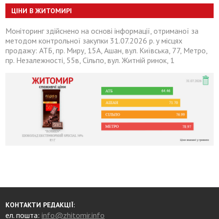
ЦІНИ В ЖИТОМИРІ
Моніторинг здійснено на основі інформації, отриманої за
методом контрольної закупки 31.07.2026 р. у місцях
продажу: АТБ, пр. Миру, 15А, Ашан, вул. Київська, 77, Метро,
пр. Незалежності, 55в, Сільпо, вул. Житній ринок, 1
КОНТАКТИ РЕДАКЦІЇ:
ел. пошта:
info@zhitomir.info