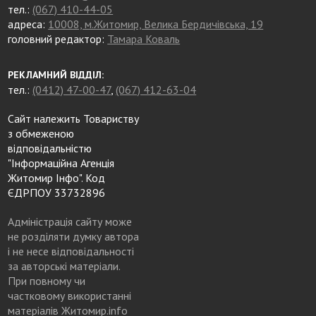
тел.:
(067) 410-44-05
адреса:
10008, м.Житомир, Велика Бердичівська, 19
головний редактор:
Тамара Коваль
РЕКЛАМНИЙ ВІДДІЛ:
тел.:
(0412) 47-00-47
,
(067) 412-63-04
Сайт належить Товариству
з обмеженою
відповідальністю
"Інформаційна Агенція
Житомир Інфо". Код
ЄДРПОУ 33732896
Адміністрація сайту може
не розділяти думку автора
і не несе відповідальності
за авторські матеріали.
При повному чи
частковому використанні
матеріалів Житомир.info