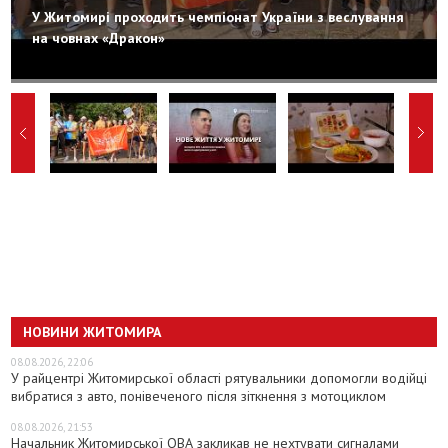
У Житомирі проходить чемпіонат України з веслування
на човнах «Дракон»
НОВИНИ ЖИТОМИРА
08.08.2026, 22:06
У райцентрі Житомирської області рятувальники допомогли водійці
вибратися з авто, понівеченого після зіткнення з мотоциклом
08.08.2026, 21:53
Начальник Житомирської ОВА закликав не нехтувати сигналами