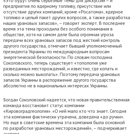
«Это будут очень серьезные темы для дискуссий – и
предприятия по ядерному топливу, присутствие или
отсутствие других компаний, кроме «Росатома», ядерное
топливо и целый пакет других вопросов, а также разработка
наших урановых запасов», – говорит эксперт. В последнее
время эта тема проходила без особого понимания в
обществе, хотя на самом деле была огромная угроза
передачи всех урановых запасов под жесткий контроль
другого государства, отмечает бывший уполномоченный
президента Украины по международным вопросам
энергетической безопасности. По словам господина
Соколовского, теперь существует «топология уже
разведанных месторождений, и известно, где копать и
сколько можно выкопать». Поэтому передача урановых
запасов Украины в распоряжение другого государства
абсолютно не в национальных интересах Украины.
Богдан Соколовский надеется, что новая правительственная
команда восстановит статус компании
«Кировоградгеология». «О ней мало кто что знает. Сегодня
эта компания фактически утрачена, доведена «до ручки».
Но еще в советские времена эта компания была основной
по разработке урановых месторождений», – подчеркивает
эксперт.