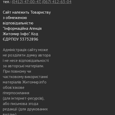
тел.:
(0412) 47-00-47
,
(067) 412-63-04
Сайт належить Товариству
з обмеженою
відповідальністю
"Інформаційна Агенція
Житомир Інфо". Код
ЄДРПОУ 33732896
Адміністрація сайту може
не розділяти думку автора
і не несе відповідальності
за авторські матеріали.
При повному чи
частковому використанні
матеріалів Житомир.info
обов’язкове
гіперпосилання
(для інтернет-ресурсів),
або письмова згода
редакції (для друкованих
видань)