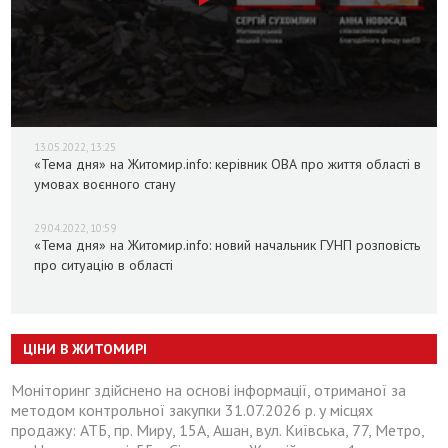
13.05.2022, 13:25
«Тема дня» на Житомир.info: керівник ОВА про життя області в
умовах воєнного стану
29.04.2022, 10:59
«Тема дня» на Житомир.info: новий начальник ГУНП розповість
про ситуацію в області
ЦІНИ В ЖИТОМИРІ
Моніторинг здійснено на основі інформації, отриманої за
методом контрольної закупки 31.07.2026 р. у місцях
продажу: АТБ, пр. Миру, 15А, Ашан, вул. Київська, 77, Метро,