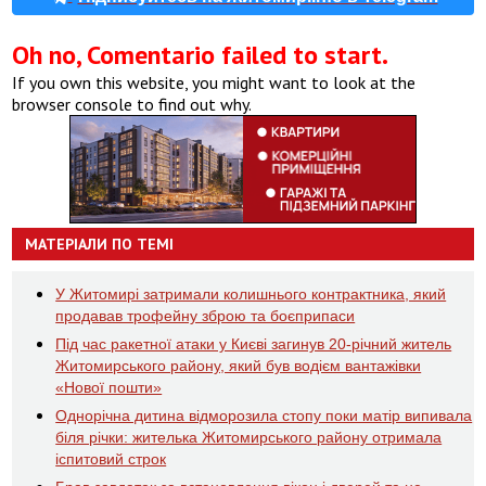
Oh no, Comentario failed to start.
If you own this website, you might want to look at the
browser console to find out why.
МАТЕРІАЛИ ПО ТЕМІ
У Житомирі затримали колишнього контрактника, який
продавав трофейну зброю та боєприпаси
Під час ракетної атаки у Києві загинув 20-річний житель
Житомирського району, який був водієм вантажівки
«Нової пошти»
Однорічна дитина відморозила стопу поки матір випивала
біля річки: жителька Житомирського району отримала
іспитовий строк