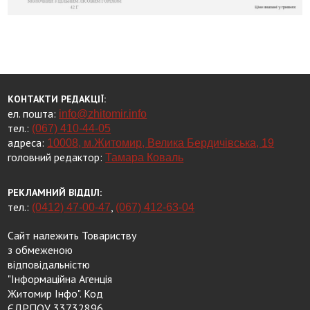
КОНТАКТИ РЕДАКЦІЇ:
ел. пошта:
info@zhitomir.info
тел.:
(067) 410-44-05
адреса:
10008, м.Житомир, Велика Бердичівська, 19
головний редактор:
Тамара Коваль
РЕКЛАМНИЙ ВІДДІЛ:
тел.:
,
(0412) 47-00-47
(067) 412-63-04
Сайт належить Товариству
з обмеженою
відповідальністю
"Інформаційна Агенція
Житомир Інфо". Код
ЄДРПОУ 33732896