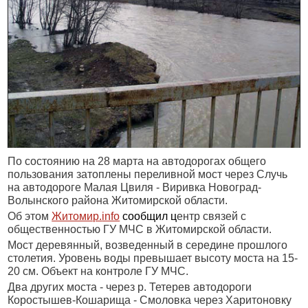
По состоянию на 28 марта на автодорогах общего
пользования затоплены переливной мост через Случь
на автодороге Малая Цвиля - Виривка
Новоград-
Волынского района Житомирской области.
Об этом
Житомир.
info
сообщил ц
ентр связей с
общественностью ГУ МЧС в Житомирской области.
Мост деревянный, возведенный в середине прошлого
столетия. Уровень воды превышает высоту моста на 15-
20 см
. Объект на контроле ГУ МЧС.
Два других моста - через р. Тетерев автодороги
Коростышев-Кошарища - Смоловка через Харитоновку