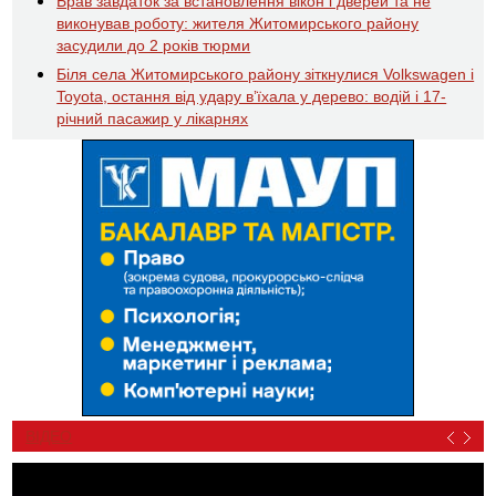
Брав завдаток за встановлення вікон і дверей та не
виконував роботу: жителя Житомирського району
засудили до 2 років тюрми
Біля села Житомирського району зіткнулися Volkswagen і
Toyota, остання від удару вʼїхала у дерево: водій і 17-
річний пасажир у лікарнях
ВІДЕО