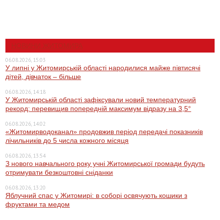
НОВИНИ ЖИТОМИРА
06.08.2026, 15:03
У липні у Житомирській області народилися майже півтисячі
дітей, дівчаток – більше
06.08.2026, 14:18
У Житомирській області зафіксували новий температурний
рекорд: перевищив попередній максимум відразу на 3,5°
06.08.2026, 14:02
«Житомирводоканал» продовжив період передачі показників
лічильників до 5 числа кожного місяця
06.08.2026, 13:54
З нового навчального року учні Житомирської громади будуть
отримувати безкоштовні сніданки
06.08.2026, 13:20
Яблучний спас у Житомирі: в соборі освячують кошики з
фруктами та медом