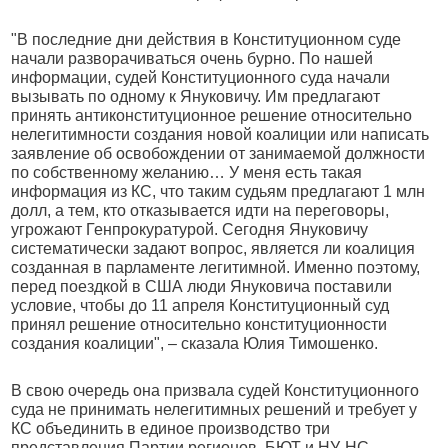
"В последние дни действия в Конституционном суде
начали разворачиваться очень бурно. По нашей
информации, судей Конституционного суда начали
вызывать по одному к Януковичу. Им предлагают
принять антиконституционное решение относительно
нелегитимности создания новой коалиции или написать
заявление об освобождении от занимаемой должности
по собственному желанию… У меня есть такая
информация из КС, что таким судьям предлагают 1 млн
долл, а тем, кто отказывается идти на переговоры,
угрожают Генпрокуратурой. Сегодня Януковичу
систематически задают вопрос, является ли коалиция
созданная в парламенте легитимной. Именно поэтому,
перед поездкой в США люди Януковича поставили
условие, чтобы до 11 апреля Конституционный суд
принял решение относительно конституционности
создания коалиции", – сказала Юлия Тимошенко.
В свою очередь она призвала судей Конституционного
суда не принимать нелегитимных решений и требует у
КС объединить в единое производство три
представления Партии регионов, БЮТ и НУ-НС