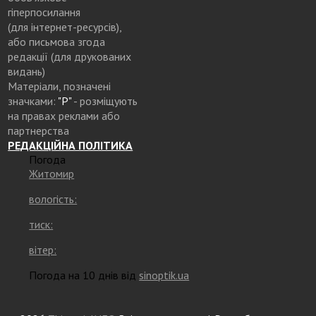
гіперпосилання
(для інтернет-ресурсів),
або письмова згода
редакції (для друкованих
видань)
Матеріали, позначені
значками:
"Р"
- розміщують
на правах реклами або
партнерства
РЕДАКЦІЙНА ПОЛІТИКА
Погода
Житомир
вологість:
тиск:
вітер:
Погода на 10 днів від
sinoptik.ua