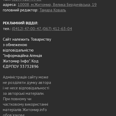
адреса:
10008, м.Житомир, Велика Бердичівська, 19
головний редактор:
Тамара Коваль
РЕКЛАМНИЙ ВІДДІЛ:
тел.:
(0412) 47-00-47
,
(067) 412-63-04
Сайт належить Товариству
з обмеженою
відповідальністю
"Інформаційна Агенція
Житомир Інфо". Код
ЄДРПОУ 33732896
Адміністрація сайту може
не розділяти думку автора
і не несе відповідальності
за авторські матеріали.
При повному чи
частковому використанні
матеріалів Житомир.info
обов’язкове