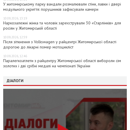
У житомирському парку вандали розмалювали стіни, лавки і двері
модульного укриття: порушників зафіксували камери
10.08.2026, 13:19
Наркозалежні жінка та чоловік зареєстрували 30 «Старлінків» для
росіян у Житомирській області
10.08.2026, 12:59
Після зіткнення з Volkswagen у райцентрі Житомирської області
дорогою до лікарні помер мотоцикліст
10.08.2026, 12:46
Паралегкоатлети з райцентру Житомирської області вибороли сім
золотих і дві срібні медалі на чемпіонаті України
ДІАЛОГИ