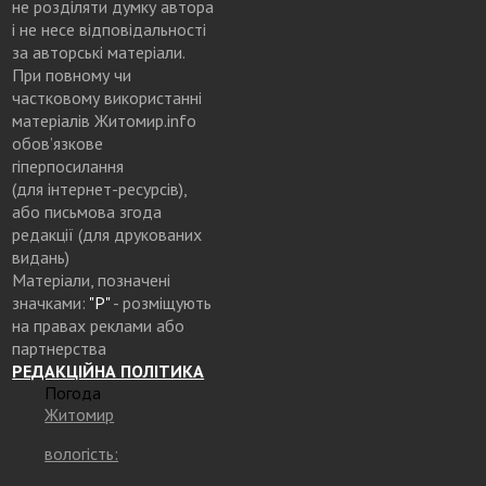
не розділяти думку автора
і не несе відповідальності
за авторські матеріали.
При повному чи
частковому використанні
матеріалів Житомир.info
обов’язкове
гіперпосилання
(для інтернет-ресурсів),
або письмова згода
редакції (для друкованих
видань)
Матеріали, позначені
значками:
"Р"
- розміщують
на правах реклами або
партнерства
РЕДАКЦІЙНА ПОЛІТИКА
Погода
Житомир
вологість: