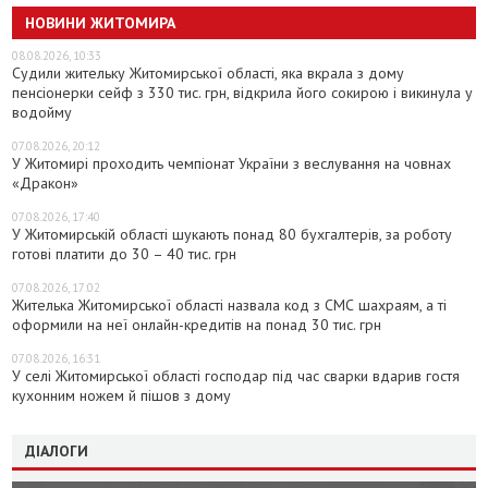
НОВИНИ ЖИТОМИРА
08.08.2026, 10:33
Судили жительку Житомирської області, яка вкрала з дому
пенсіонерки сейф з 330 тис. грн, відкрила його сокирою і викинула у
водойму
07.08.2026, 20:12
У Житомирі проходить чемпіонат України з веслування на човнах
«Дракон»
07.08.2026, 17:40
У Житомирській області шукають понад 80 бухгалтерів, за роботу
готові платити до 30 – 40 тис. грн
07.08.2026, 17:02
Жителька Житомирської області назвала код з СМС шахраям, а ті
оформили на неї онлайн-кредитів на понад 30 тис. грн
07.08.2026, 16:31
У селі Житомирської області господар під час сварки вдарив гостя
кухонним ножем й пішов з дому
ДІАЛОГИ