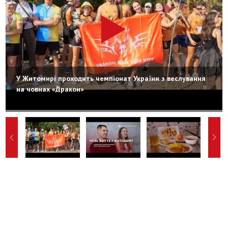
У Житомирі проходить чемпіонат України з веслування
на човнах «Дракон»