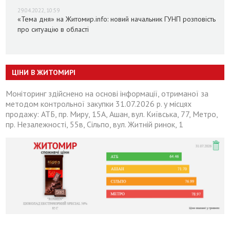
29.04.2022, 10:59
«Тема дня» на Житомир.info: новий начальник ГУНП розповість
про ситуацію в області
ЦІНИ В ЖИТОМИРІ
Моніторинг здійснено на основі інформації, отриманої за
методом контрольної закупки 31.07.2026 р. у місцях
продажу: АТБ, пр. Миру, 15А, Ашан, вул. Київська, 77, Метро,
пр. Незалежності, 55в, Сільпо, вул. Житній ринок, 1