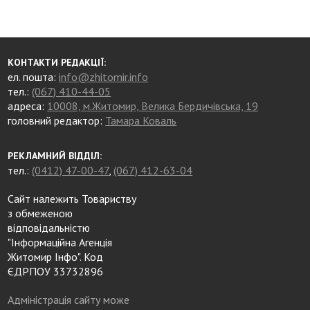
КОНТАКТИ РЕДАКЦІЇ:
ел. пошта:
info@zhitomir.info
тел.:
(067) 410-44-05
адреса:
10008, м.Житомир, Велика Бердичівська, 19
головний редактор:
Тамара Коваль
РЕКЛАМНИЙ ВІДДІЛ:
тел.:
(0412) 47-00-47
,
(067) 412-63-04
Сайт належить Товариству
з обмеженою
відповідальністю
"Інформаційна Агенція
Житомир Інфо". Код
ЄДРПОУ 33732896
Адміністрація сайту може