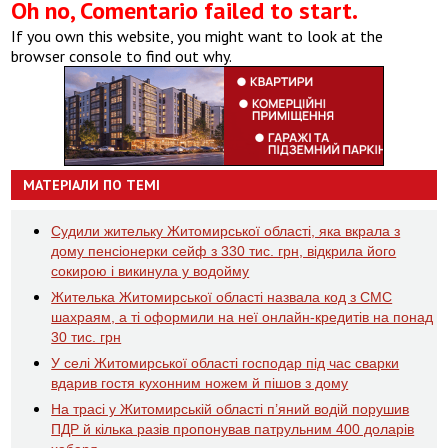
Oh no, Comentario failed to start.
If you own this website, you might want to look at the
browser console to find out why.
МАТЕРІАЛИ ПО ТЕМІ
Судили жительку Житомирської області, яка вкрала з
дому пенсіонерки сейф з 330 тис. грн, відкрила його
сокирою і викинула у водойму
Жителька Житомирської області назвала код з СМС
шахраям, а ті оформили на неї онлайн-кредитів на понад
30 тис. грн
У селі Житомирської області господар під час сварки
вдарив гостя кухонним ножем й пішов з дому
На трасі у Житомирській області п’яний водій порушив
ПДР й кілька разів пропонував патрульним 400 доларів