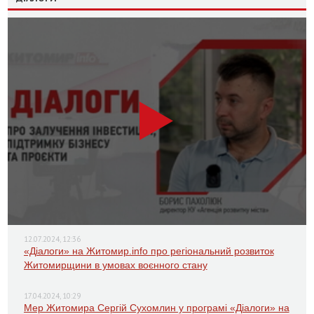
12.07.2024, 12:36
«Діалоги» на Житомир.info про регіональний розвиток
Житомирщини в умовах воєнного стану
17.04.2024, 10:29
Мер Житомира Сергій Сухомлин у програмі «Діалоги» на