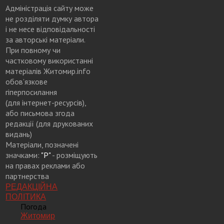
Адміністрація сайту може
не розділяти думку автора
і не несе відповідальності
за авторські матеріали.
При повному чи
частковому використанні
матеріалів Житомир.info
обов’язкове
гіперпосилання
(для інтернет-ресурсів),
або письмова згода
редакції (для друкованих
видань)
Матеріали, позначені
значками:
"Р"
- розміщують
на правах реклами або
партнерства
РЕДАКЦІЙНА
ПОЛІТИКА
Погода
Житомир