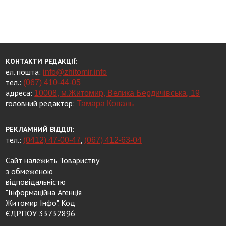
КОНТАКТИ РЕДАКЦІЇ:
ел. пошта:
info@zhitomir.info
тел.:
(067) 410-44-05
адреса:
10008, м.Житомир, Велика Бердичівська, 19
головний редактор:
Тамара Коваль
РЕКЛАМНИЙ ВІДДІЛ:
тел.:
,
(0412) 47-00-47
(067) 412-63-04
Сайт належить Товариству
з обмеженою
відповідальністю
"Інформаційна Агенція
Житомир Інфо". Код
ЄДРПОУ 33732896