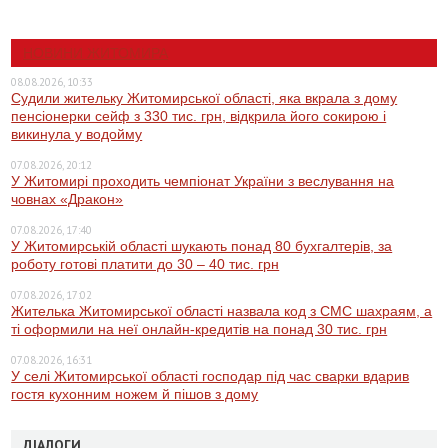
НОВИНИ ЖИТОМИРА
08.08.2026, 10:33
Судили жительку Житомирської області, яка вкрала з дому
пенсіонерки сейф з 330 тис. грн, відкрила його сокирою і
викинула у водойму
07.08.2026, 20:12
У Житомирі проходить чемпіонат України з веслування на
човнах «Дракон»
07.08.2026, 17:40
У Житомирській області шукають понад 80 бухгалтерів, за
роботу готові платити до 30 – 40 тис. грн
07.08.2026, 17:02
Жителька Житомирської області назвала код з СМС шахраям, а
ті оформили на неї онлайн-кредитів на понад 30 тис. грн
07.08.2026, 16:31
У селі Житомирської області господар під час сварки вдарив
гостя кухонним ножем й пішов з дому
ДІАЛОГИ