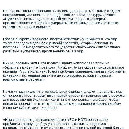
По словам Гавриша, Украина пыталась договариваться только в одном
направлении, что постоянно поддерживало «температуру» кризиса:
«Нужен был новый лидер, который мог бы провести конверсию
противостояния с Москвой и удержать эти сложные полюсы, которые
стремительно расходились».
Говоря об уроках прошлого, политик отметил: «Мне кажется, что мир
также определил для нас сценарий развития, который основан на
построении самодостаточного государства, способного к автономному
развитию и успешному продвижению себя в мир.
Иными словами, если Президент Ющенко использовал принцип
«Украина в мире», то Президент Янукович будет скорее придерживаться
правила «Мир в Украине». То есть он будет совершенствовать, усиливать
критерии и потенциал развития до того уровня, которые позволят
национальные ресурсы».
Политик настаивает, что колоссальной ошибкой следует признать отказ
от приоритетности развития с главной опорой на национальные ресурсы
для возрождения Украины. «Как и ничем неоправданным будет любая
попытка передать ответственность за выход из нашего кризиса любым
внешним субъектам», - уверен он.
«Наивно полагать, что наше членство в ЕС и НАТО решит наши
проблемы с коррупцией, улучшения качество жизни, поднимет
социальные критерии, и пусть это станет для них сущей головной болью.