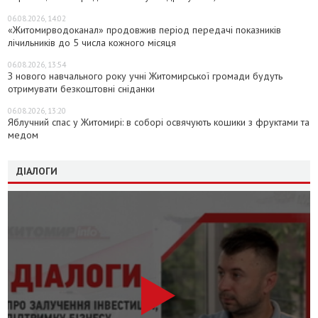
06.08.2026, 14:02
«Житомирводоканал» продовжив період передачі показників
лічильників до 5 числа кожного місяця
06.08.2026, 13:54
З нового навчального року учні Житомирської громади будуть
отримувати безкоштовні сніданки
06.08.2026, 13:20
Яблучний спас у Житомирі: в соборі освячують кошики з фруктами та
медом
ДІАЛОГИ