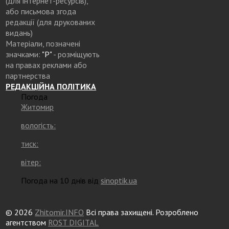
(для інтернет-ресурсів),
або письмова згода
редакції (для друкованих
видань)
Матеріали, позначені
значками:
"Р"
- розміщують
на правах реклами або
партнерства
РЕДАКЦІЙНА ПОЛІТИКА
Погода
Житомир
вологість:
тиск:
вітер:
Погода на 10 днів від
sinoptik.ua
© 2026
Zhitomir.INFO
Всі права захищені. Розроблено
агентством
ROST DIGITAL