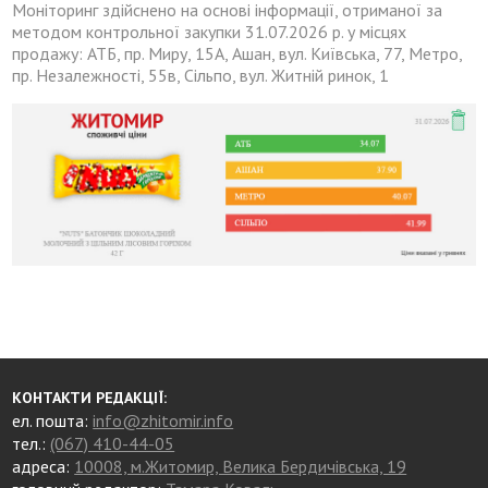
Моніторинг здійснено на основі інформації, отриманої за
методом контрольної закупки 31.07.2026 р. у місцях
продажу: АТБ, пр. Миру, 15А, Ашан, вул. Київська, 77, Метро,
пр. Незалежності, 55в, Сільпо, вул. Житній ринок, 1
КОНТАКТИ РЕДАКЦІЇ:
ел. пошта:
info@zhitomir.info
тел.:
(067) 410-44-05
адреса:
10008, м.Житомир, Велика Бердичівська, 19