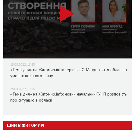
13.05.2022, 13:25
«Тема дня» на Житомир.info: керівник ОВА про життя області в
умовах воєнного стану
29.04.2022, 10:59
«Тема дня» на Житомир.info: новий начальник ГУНП розповість
про ситуацію в області
ЦІНИ В ЖИТОМИРІ