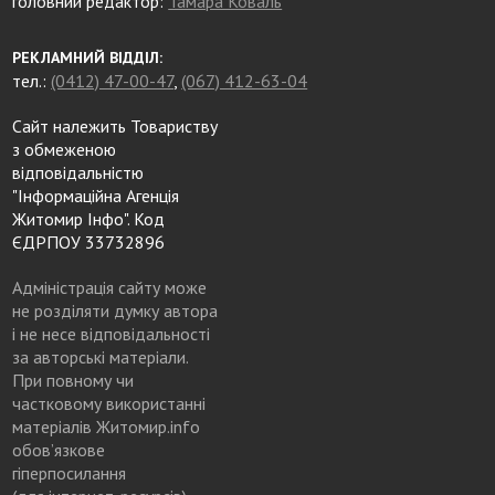
головний редактор:
Тамара Коваль
РЕКЛАМНИЙ ВІДДІЛ:
тел.:
(0412) 47-00-47
,
(067) 412-63-04
Сайт належить Товариству
з обмеженою
відповідальністю
"Інформаційна Агенція
Житомир Інфо". Код
ЄДРПОУ 33732896
Адміністрація сайту може
не розділяти думку автора
і не несе відповідальності
за авторські матеріали.
При повному чи
частковому використанні
матеріалів Житомир.info
обов’язкове
гіперпосилання