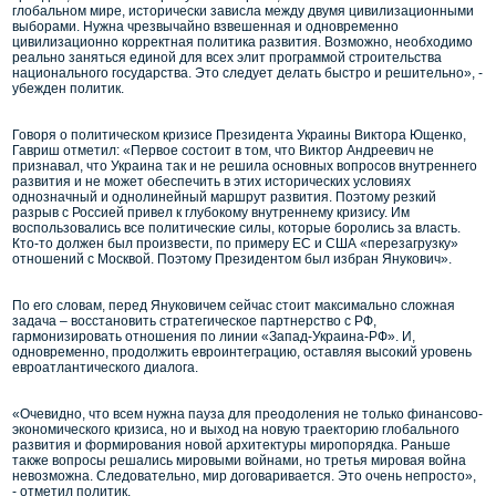
глобальном мире, исторически зависла между двумя цивилизационными
выборами. Нужна чрезвычайно взвешенная и одновременно
цивилизационно корректная политика развития. Возможно, необходимо
реально заняться единой для всех элит программой строительства
национального государства. Это следует делать быстро и решительно», -
убежден политик.
Говоря о политическом кризисе Президента Украины Виктора Ющенко,
Гавриш отметил: «Первое состоит в том, что Виктор Андреевич не
признавал, что Украина так и не решила основных вопросов внутреннего
развития и не может обеспечить в этих исторических условиях
однозначный и однолинейный маршрут развития. Поэтому резкий
разрыв с Россией привел к глубокому внутреннему кризису. Им
воспользовались все политические силы, которые боролись за власть.
Кто-то должен был произвести, по примеру ЕС и США «перезагрузку»
отношений с Москвой. Поэтому Президентом был избран Янукович».
По его словам, перед Януковичем сейчас стоит максимально сложная
задача – восстановить стратегическое партнерство с РФ,
гармонизировать отношения по линии «Запад-Украина-РФ». И,
одновременно, продолжить евроинтеграцию, оставляя высокий уровень
евроатлантического диалога.
«Очевидно, что всем нужна пауза для преодоления не только финансово-
экономического кризиса, но и выход на новую траекторию глобального
развития и формирования новой архитектуры миропорядка. Раньше
также вопросы решались мировыми войнами, но третья мировая война
невозможна. Следовательно, мир договаривается. Это очень непросто»,
- отметил политик.