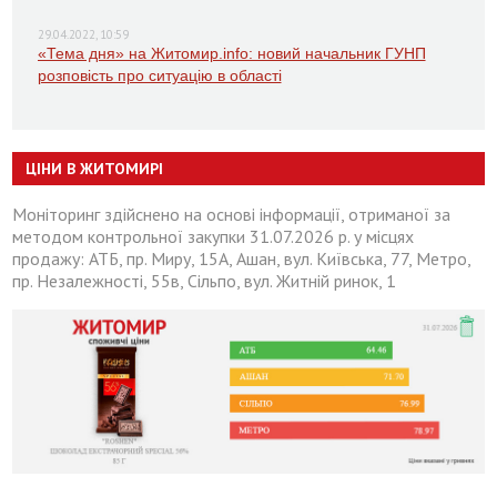
29.04.2022, 10:59
«Тема дня» на Житомир.info: новий начальник ГУНП
розповість про ситуацію в області
ЦІНИ В ЖИТОМИРІ
Моніторинг здійснено на основі інформації, отриманої за
методом контрольної закупки 31.07.2026 р. у місцях
продажу: АТБ, пр. Миру, 15А, Ашан, вул. Київська, 77, Метро,
пр. Незалежності, 55в, Сільпо, вул. Житній ринок, 1