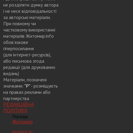
не розділяти думку автора
і не несе відповідальності
за авторські матеріали.
При повному чи
частковому використанні
матеріалів Житомир.info
обов’язкове
гіперпосилання
(для інтернет-ресурсів),
або письмова згода
редакції (для друкованих
видань)
Матеріали, позначені
значками:
"Р"
- розміщують
на правах реклами або
партнерства
РЕДАКЦІЙНА
ПОЛІТИКА
Погода
Житомир
вологість: