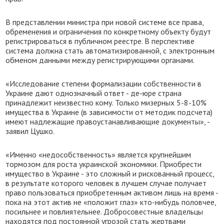
В представлении министра при новой системе все права,
обременения и ограничения по конкретному объекту будут
регистрироваться в публичном реестре. В перспективе
система должна стать автоматизированной, с электронным
обменом данными между регистрирующими органами.
«Исследование степени формализации собственности в
Украине дают однозначный ответ - де-юре страна
принадлежит неизвестно кому. Только мизерных 5-8-10%
имущества в Украине (в зависимости от методик подсчета)
имеют надлежащие правоустанавливающие документы», -
заявил Цушко.
«Именно «недособственность» является крупнейшим
тормозом для роста украинской экономики. Приобрести
имущество в Украине - это сложный и рискованный процесс,
в результате которого человек в лучшем случае получает
право пользоваться приобретенным активом лишь на время -
пока на этот актив не «положит глаз» кто-нибудь половчее,
посильнее и повлиятельнее. Добросовестные владельцы
находятся под постоянной угрозой стать жертвами