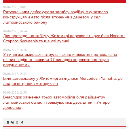
08.08.2026, 18:01
Рятувальники деблокували загиблу водійку, яку затисло
конструкціями авто після зіткнення з деревом у селі
Житомирського району
08.08.2026, 16:54
Для проведення забігу у Житомирі перекриють рух біля Нового і
Старого бульварів та ще дві вулиці
08.08.2026, 16:26
У липні житомирські патрульні склали півсотні протоколів на
пʼяних водіїв та виявили 17 випадків перевезення лісу з
порушеннями
08.08.2026, 15:13
Біля автовокзалу у Житомирі зіткнулися Mercedes і Yamaha, до
лікарні потрапив мотоцикліст
08.08.2026, 12:38
Внаслідок зіткнення трьох автомобілів біля райцентру
Житомирської області травмувались двоє дітей і пʼятеро
дорослих
ДІАЛОГИ