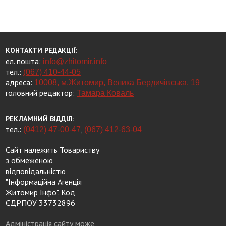
КОНТАКТИ РЕДАКЦІЇ:
ел. пошта:
info@zhitomir.info
тел.:
(067) 410-44-05
адреса:
10008, м.Житомир, Велика Бердичівська, 19
головний редактор:
Тамара Коваль
РЕКЛАМНИЙ ВІДДІЛ:
тел.:
,
(0412) 47-00-47
(067) 412-63-04
Сайт належить Товариству
з обмеженою
відповідальністю
"Інформаційна Агенція
Житомир Інфо". Код
ЄДРПОУ 33732896
Адміністрація сайту може