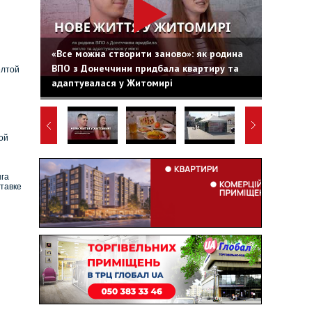
«Все можна створити заново»: як родина
ВПО з Донеччини придбала квартиру та
елтой
адаптувалася у Житомирі
ой
нга
тавке