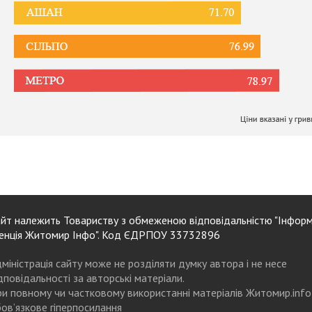
йт належить Товариству з обмеженою відповідальністю "Інформ
енція Житомир Інфо". Код ЄДРПОУ 33732896
міністрація сайту може не розділяти думку автора і не несе
дповідальності за авторські матеріали.
и повному чи частковому використанні матеріалів Житомир.info
ов’язкове гіперпосилання