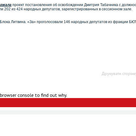
ержала
проект постановления об освобождении Дмитрия Табачника с должно
и 202 из 424 народных депутатов, зарегистрированных в сессионном зале.
 Блока Литвина. «За» проголосовали 146 народных депутатов из фракции БЮТ
Друкувати сторінк
 browser console to find out why.