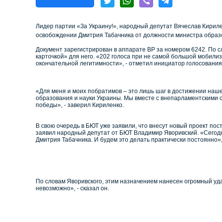
Лидер партии «За Украину!», народный депутат Вячеслав Кирил
освобождении Дмитрия Табачника от должности министра образ
Документ зарегистрирован в аппарате ВР за номером 6242. По с
карточкой» для него. «202 голоса при не самой большой мобилиз
окончательной легитимности», - отметил инициатор голосования
«Для меня и моих побратимов – это лишь шаг в достижении наш
образования и науки Украины. Мы вместе с внепарламентскими с
победы», - заверил Кириленко.
В свою очередь в БЮТ уже заявили, что внесут новый проект пос
заявил народный депутат от БЮТ Владимир Яворивский. «Сегодня
Дмитрия Табачника. И будем это делать практически постоянно», 
По словам Яворивского, этим назначением нанесен огромный уд
невозможно», - сказал он.