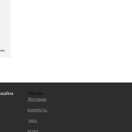
аційна
Погода
Житомир
вологість:
тиск:
вітер: