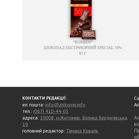
Са
КОНТАКТИ РЕДАКЦІЇ:
ел. пошта:
info@zhitomir.info
Аг
тел.:
(067) 410-44-05
Ад
адреса:
10008, м.Житомир, Велика Бердичівська,
ві
19
Пр
головний редактор:
Тамара Коваль
об