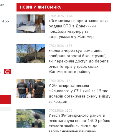
сти
НОВИНИ ЖИТОМИРА
07.08.2026, 11:44
«Все можна створити заново»: як
 и 56
родина ВПО з Донеччини
придбала квартиру та
адаптувалася у Житомирі
07.08.2026, 11:35
Екологи через суд вимагають
прибрати огорожі й конструкції,
які перекрили доступ до берегів
річки Тетерів у трьох селах
у
Житомирського району
07.08.2026, 11:31
У Житомирі затримали
військового у СЗЧ, який за 15 тис.
доларів організував схему виїзду
за кордон
07.08.2026, 11:00
У місті Житомирського районі в
річці загинули понад 1300 рибин:
екологи знайшли місце, де
забруднювальні речовини