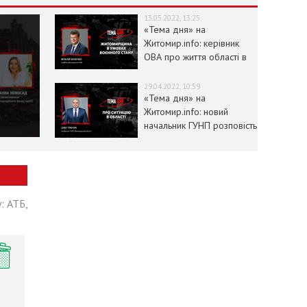
13.05.2022, 13:25
«Тема дня» на
Житомир.info: керівник
ОВА про життя області в
умовах воєнного стану
29.04.2022, 10:59
«Тема дня» на
Житомир.info: новий
начальник ГУНП розповість
про ситуацію в області
: АТБ,