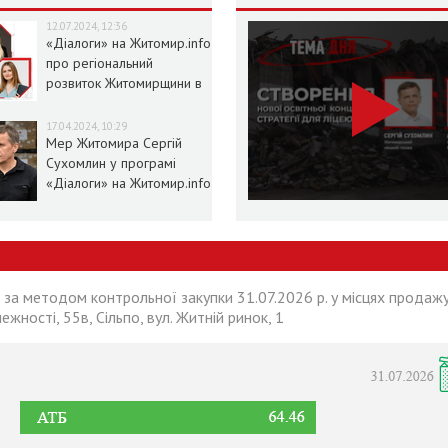
12.07.2024, 12:36
«Діалоги» на Житомир.info
про регіональний
розвиток Житомирщини в
умовах воєнного стану
17.04.2024, 10:29
Мер Житомира Сергій
Сухомлин у програмі
«Діалоги» на Житомир.info
 за методом контрольної закупки 31.07.2026 р. у місцях продажу
лежності, 55в, Сільпо, вул. Житній ринок, 1