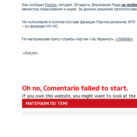
Как сообщал
ForUm
, сегодня, 30 марта, Верховная Рада
не подд
министра образования и науки. За данное решение проголосовал
Не голосовали в полном составе фракции Партии регионов, КПУ,
– из фракции НУ-НС.
По материалам пресс-службы партии «За Украину!»,
«УНИАН»
«ForUm»
Oh no, Comentario failed to start.
If you own this website, you might want to look at the
МАТЕРІАЛИ ПО ТЕМІ