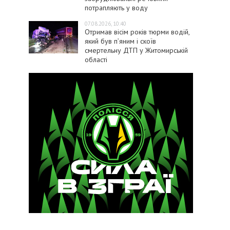
потрапляють у воду
07.08.2026, 10:40
Отримав вісім років тюрми водій,
який був п’яним і скоїв
смертельну ДТП у Житомирській
області