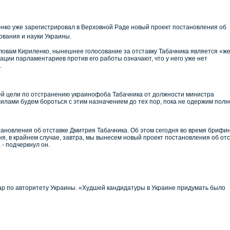
енко уже зарегистрировал в Верховной Раде новый проект постановления об
ования и науки Украины.
ловам Кириленко, нынешнее голосование за отставку Табачника является «ж
ации парламентариев против его работы означают, что у него уже нет
.
ей цели по отстранению украинофоба Табачника от должности министра
илами будем бороться с этим назначением до тех пор, пока не одержим полн
тановления об отставке Дмитрия Табачника. Об этом сегодня во время брифи
, в крайнем случае, завтра, мы вынесем новый проект постановления об отс
- подчеркнул он.
ар по авторитету Украины. «Худшей кандидатуры в Украине придумать было