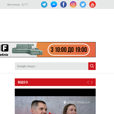
Житомир:
32
°C
ВІДЕО