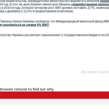
нов правительства, руководителей министерств и ведомств и регионов
экон
10 год. В этот же день Кабинет министров Украины
утвердил размер прогно
 в 2010-м году, согласно которому рост ВВП должен составить 3,7%, номина
брь к декабрю) и 12,2% в среднегодовом исчислении.
а Украины Ирина Акимова сообщила, что Международный валютный фонд (МВ
т находиться на уровне 6% ВВП
.
тельство Украины рассмотрит законопроект о государственном бюджете на 2
Друкувати сторінк
 browser console to find out why.