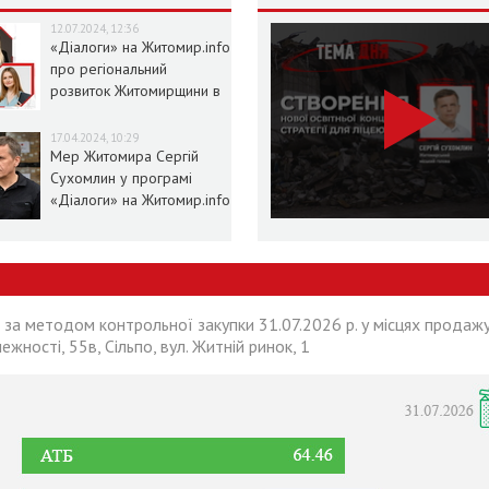
12.07.2024, 12:36
«Діалоги» на Житомир.info
про регіональний
розвиток Житомирщини в
умовах воєнного стану
17.04.2024, 10:29
Мер Житомира Сергій
Сухомлин у програмі
«Діалоги» на Житомир.info
 за методом контрольної закупки 31.07.2026 р. у місцях продажу
лежності, 55в, Сільпо, вул. Житній ринок, 1