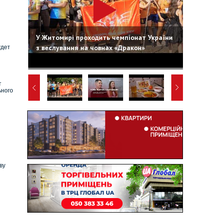
У Житомирі проходить чемпіонат України
з веслування на човнах «Дракон»
удет
т
ьного
ву