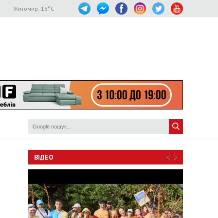
Житомир:
18
°C
ВІДЕО