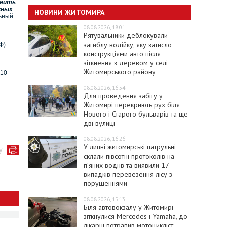
омить
зных
НОВИНИ ЖИТОМИРА
льный
08.08.2026, 18:01
Рятувальники деблокували
загиблу водійку, яку затисло
Ф)
конструкціями авто після
зіткнення з деревом у селі
Житомирського району
010
08.08.2026, 16:54
Для проведення забігу у
Житомирі перекриють рух біля
Нового і Старого бульварів та ще
дві вулиці
08.08.2026, 16:26
У липні житомирські патрульні
у
склали півсотні протоколів на
пʼяних водіїв та виявили 17
випадків перевезення лісу з
порушеннями
08.08.2026, 15:13
Біля автовокзалу у Житомирі
зіткнулися Mercedes і Yamaha, до
лікарні потрапив мотоцикліст