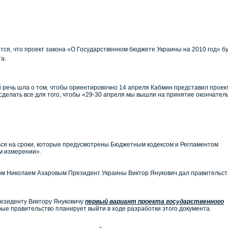
я, что проект закона «О Государственном бюджете Украины на 2010 год» б
а.
 речь шла о том, чтобы ориентировочно 14 апреля Кабмин представил проек
сделать все для того, чтобы «29-30 апреля мы вышли на принятие окончател
ься на сроки, которые предусмотрены Бюджетным кодексом и Регламентом
м измерении».
тром Николаем Азаровым Президент Украины Виктор Янукович дал правительст
езиденту Виктору Януковичу
первый вариант проекта государственного
рые правительство планирует выйти в ходе разработки этого документа.