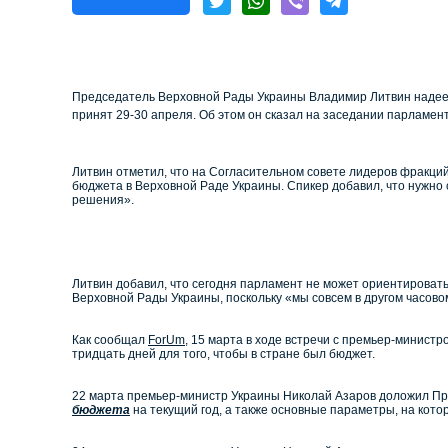
Председатель Верховной Рады Украины Владимир Литвин надеетс
принят 29-30 апреля. Об этом он сказал на заседании парламент
Литвин отметил, что на Согласительном совете лидеров фракций
бюджета в Верховной Раде Украины. Спикер добавил, что нужно 
решения».
Литвин добавил, что сегодня парламент не может ориентироват
Верховной Рады Украины, поскольку «мы совсем в другом часово
Как сообщал
ForUm
, 15 марта в ходе встречи с премьер-минис
тридцать дней для того, чтобы в стране был бюджет.
22 марта премьер-министр Украины Николай Азаров доложил Пр
бюджета
на текущий год, а также основные параметры, на кото