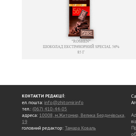
Са
КОНТАКТИ РЕДАКЦІЇ:
ел. пошта:
info@zhitomir.info
Аг
тел.:
(067) 410-44-05
Ад
адреса:
10008, м.Житомир, Велика Бердичівська,
ві
19
Пр
головний редактор:
Тамара Коваль
об