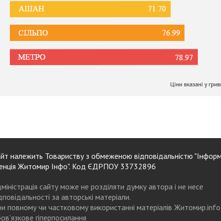
йт належить Товариству з обмеженою відповідальністю "Інформ
енція Житомир Інфо". Код ЄДРПОУ 33732896
міністрація сайту може не розділяти думку автора і не несе
дповідальності за авторські матеріали.
и повному чи частковому використанні матеріалів Житомир.info
ов’язкове гіперпосилання