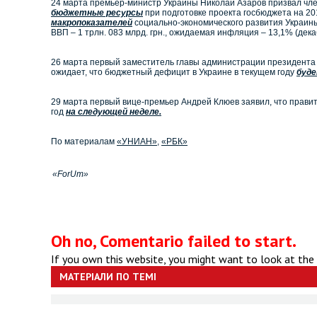
24 марта премьер-министр Украины Николай Азаров призвал чле
бюджетные ресурсы
при подготовке проекта госбюджета на 20
макропоказателей
социально-экономического развития Украины
ВВП – 1 трлн. 083 млрд. грн., ожидаемая инфляция – 13,1% (дека
26 марта первый заместитель главы администрации президент
ожидает, что бюджетный дефицит в Украине в текущем году
буде
29 марта первый вице-премьер Андрей Клюев заявил, что прави
год
на следующей неделе.
По материалам
«УНИАН»
,
«РБК»
«ForUm»
Oh no, Comentario failed to start.
If you own this website, you might want to look at the
МАТЕРІАЛИ ПО ТЕМІ