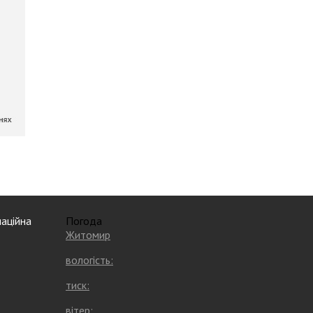
аційна
Погода
Житомир
вологість:
тиск:
вітер: