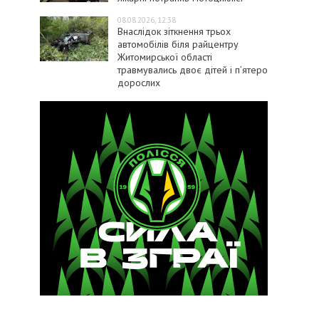
08.08.2026, 12:38
Внаслідок зіткнення трьох
автомобілів біля райцентру
Житомирської області
травмувались двоє дітей і пʼятеро
дорослих