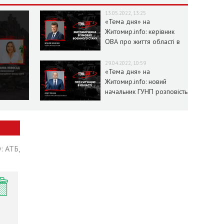
13.05.2022, 13:25
«Тема дня» на
Житомир.info: керівник
ОВА про життя області в
умовах воєнного стану
29.04.2022, 10:59
«Тема дня» на
Житомир.info: новий
начальник ГУНП розповість
про ситуацію в області
: АТБ,