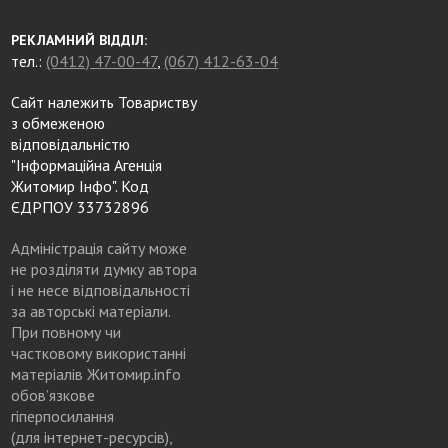
РЕКЛАМНИЙ ВІДДІЛ:
тел.:
(0412) 47-00-47
,
(067) 412-63-04
Сайт належить Товариству
з обмеженою
відповідальністю
"Інформаційна Агенція
Житомир Інфо". Код
ЄДРПОУ 33732896
Адміністрація сайту може
не розділяти думку автора
і не несе відповідальності
за авторські матеріали.
При повному чи
частковому використанні
матеріалів Житомир.info
обов’язкове
гіперпосилання
(для інтернет-ресурсів),