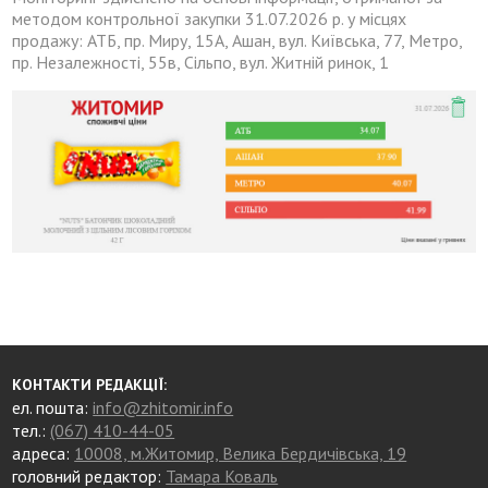
методом контрольної закупки 31.07.2026 р. у місцях
продажу: АТБ, пр. Миру, 15А, Ашан, вул. Київська, 77, Метро,
пр. Незалежності, 55в, Сільпо, вул. Житній ринок, 1
КОНТАКТИ РЕДАКЦІЇ:
ел. пошта:
info@zhitomir.info
тел.:
(067) 410-44-05
адреса:
10008, м.Житомир, Велика Бердичівська, 19
головний редактор:
Тамара Коваль