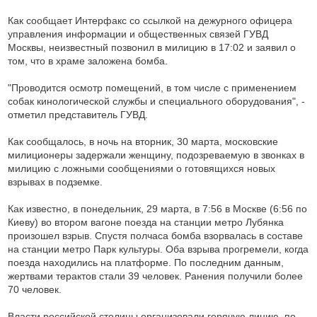
Как сообщает Интерфакс со ссылкой на дежурного офицера
управления информации и общественных связей ГУВД
Москвы, неизвестный позвонил в милицию в 17:02 и заявил о
том, что в храме заложена бомба.
"Проводится осмотр помещений, в том числе с применением
собак кинологической службы и специального оборудования", -
отметил представитель ГУВД.
Как сообщалось, в ночь на вторник, 30 марта, московские
милиционеры задержали женщину, подозреваемую в звонках в
милицию с ложными сообщениями о готовящихся новых
взрывах в подземке.
Как известно, в понедельник, 29 марта, в 7:56 в Москве (6:56 по
Киеву) во втором вагоне поезда на станции метро Лубянка
произошел взрыв. Спустя полчаса бомба взорвалась в составе
на станции метро Парк культуры. Оба взрыва прогремели, когда
поезда находились на платформе. По последним данным,
жертвами терактов стали 39 человек. Ранения получили более
70 человек.
Власти российской столицы организовали горячую линию, по