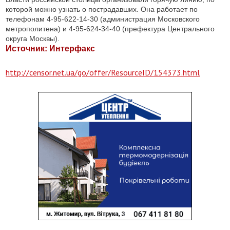
которой можно узнать о пострадавших. Она работает по
телефонам 4-95-622-14-30 (администрация Московского
метрополитена) и 4-95-624-34-40 (префектура Центрального
округа Москвы).
Источник: Интерфакс
http://censor.net.ua/go/offer/ResourceID/154373.html