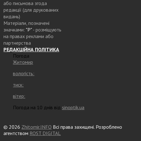
або письмова згода
редакції (для друкованих
видань)
Матеріали, позначені
значками:
"Р"
- розміщують
на правах реклами або
партнерства
РЕДАКЦІЙНА ПОЛІТИКА
Погода
Житомир
вологість:
тиск:
вітер:
Погода на 10 днів від
sinoptik.ua
© 2026
Zhitomir.INFO
Всі права захищені. Розроблено
агентством
ROST DIGITAL