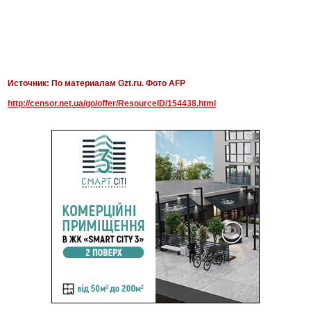
Источник: По материалам Gzt.ru. Фото AFP
http://censor.net.ua/go/offer/ResourceID/154438.html