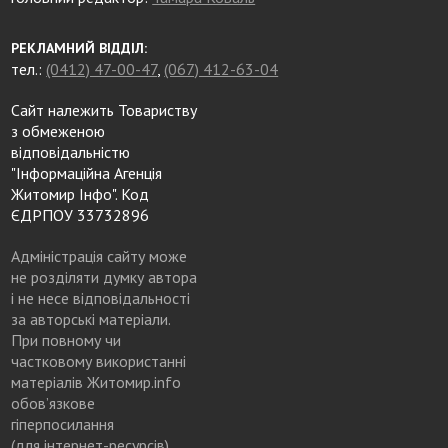
РЕКЛАМНИЙ ВІДДІЛ:
тел.:
(0412) 47-00-47
,
(067) 412-63-04
Сайт належить Товариству
з обмеженою
відповідальністю
"Інформаційна Агенція
Житомир Інфо". Код
ЄДРПОУ 33732896
Адміністрація сайту може
не розділяти думку автора
і не несе відповідальності
за авторські матеріали.
При повному чи
частковому використанні
матеріалів Житомир.info
обов’язкове
гіперпосилання
(для інтернет-ресурсів),