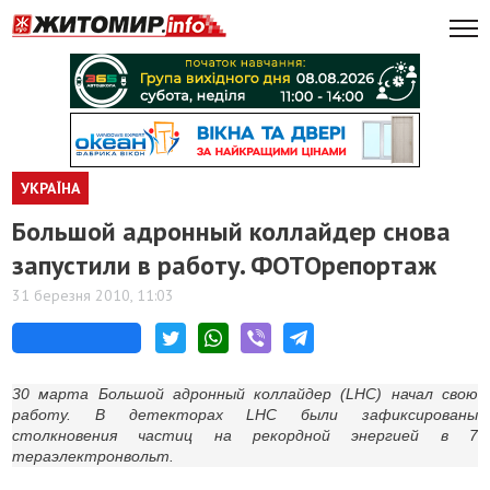
УКРАЇНА
Большой адронный коллайдер снова
запустили в работу. ФОТОрепортаж
31 березня 2010, 11:03
30 марта Большой адронный коллайдер (LHC) начал свою
работу. В детекторах LHC были зафиксированы
столкновения частиц на рекордной энергией в 7
тераэлектронвольт.