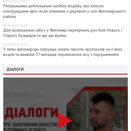
08.08.2026, 18:01
Рятувальники деблокували загиблу водійку, яку затисло
конструкціями авто після зіткнення з деревом у селі Житомирського
району
08.08.2026, 16:54
Для проведення забігу у Житомирі перекриють рух біля Нового і
Старого бульварів та ще дві вулиці
08.08.2026, 16:26
У липні житомирські патрульні склали півсотні протоколів на пʼяних
водіїв та виявили 17 випадків перевезення лісу з порушеннями
ДІАЛОГИ