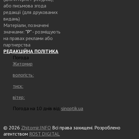
або письмова згода
редакції (для друкованих
видань)
Матеріали, позначені
значками:
"Р"
- розміщують
на правах реклами або
партнерства
РЕДАКЦІЙНА ПОЛІТИКА
Погода
Житомир
вологість:
тиск:
вітер:
Погода на 10 днів від
sinoptik.ua
© 2026
Zhitomir.INFO
Всі права захищені. Розроблено
агентством
ROST DIGITAL