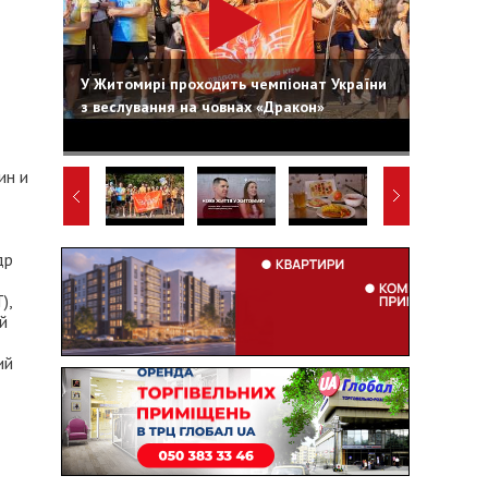
У Житомирі проходить чемпіонат України
з веслування на човнах «Дракон»
ин и
др
),
й
ий