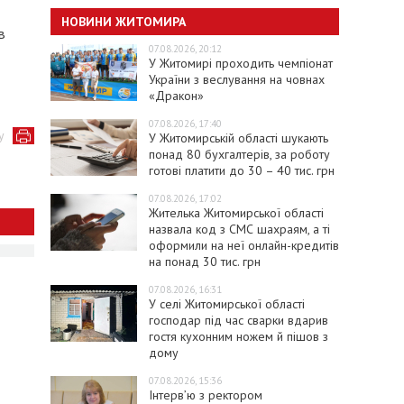
НОВИНИ ЖИТОМИРА
в
07.08.2026, 20:12
У Житомирі проходить чемпіонат
України з веслування на човнах
«Дракон»
07.08.2026, 17:40
у
У Житомирській області шукають
понад 80 бухгалтерів, за роботу
готові платити до 30 – 40 тис. грн
07.08.2026, 17:02
Жителька Житомирської області
назвала код з СМС шахраям, а ті
оформили на неї онлайн-кредитів
на понад 30 тис. грн
07.08.2026, 16:31
У селі Житомирської області
господар під час сварки вдарив
гостя кухонним ножем й пішов з
дому
07.08.2026, 15:36
Інтерв’ю з ректором