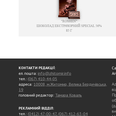
Са
КОНТАКТИ РЕДАКЦІЇ:
ел. пошта:
info@zhitomir.info
Аг
тел.:
(067) 410-44-05
Ад
адреса:
10008, м.Житомир, Велика Бердичівська,
ві
19
Пр
головний редактор:
Тамара Коваль
об
(д
РЕКЛАМНИЙ ВІДДІЛ:
ви
тел.:
(0412) 47-00-47
,
(067) 412-63-04