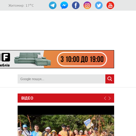
Житомир:
17
°C
ВІДЕО