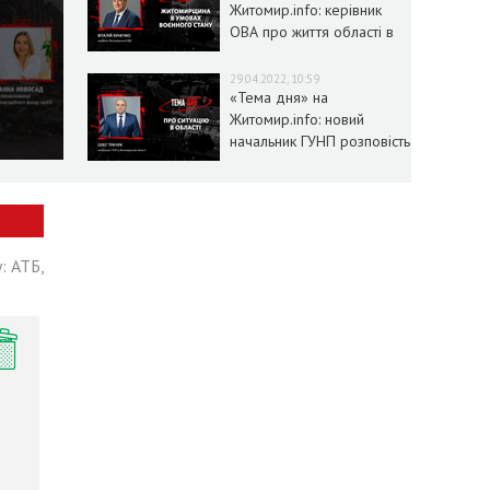
Житомир.info: керівник
ОВА про життя області в
умовах воєнного стану
29.04.2022, 10:59
«Тема дня» на
Житомир.info: новий
начальник ГУНП розповість
про ситуацію в області
: АТБ,