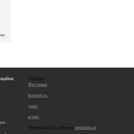
аційна
Погода
Житомир
вологість:
тиск:
вітер:
них
Погода на 10 днів від
sinoptik.ua