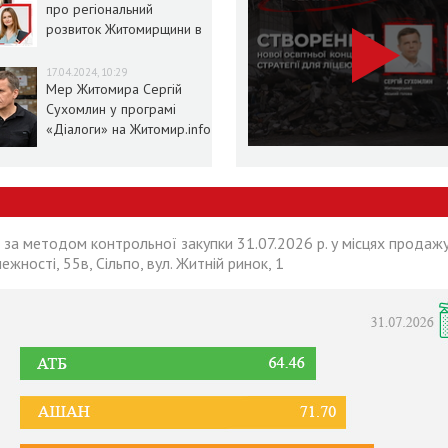
про регіональний
розвиток Житомирщини в
умовах воєнного стану
17.04.2024, 10:29
Мер Житомира Сергій
Сухомлин у програмі
«Діалоги» на Житомир.info
 за методом контрольної закупки 31.07.2026 р. у місцях продажу
лежності, 55в, Сільпо, вул. Житній ринок, 1