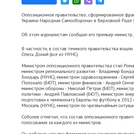
Оппозиционное правительство, сформированное фра
Украина-Народная Самооборона» в Верховной Раде у
Об этом журналистам сообщил его премьер-министр, 
В частности, в состав теневого правительства вошл
Олесь Доний (все из НУНС).
Министром оппозиционного правительства стал Роман
министром регионального развития - Владимир Бонда
Бондарь (НУНС), министром здравоохранения - Серге
Полохало (БЮТ), министром финансов - Андрей Сенче
министром обороны - Николай Петрук (БЮТ), министро
политики - Андрей Павловский (БЮТ), министром энер
подготовки к чемпионату Европы по футболу в 2012 г
Москаль (НУНС), министром по чрезвычайным ситуаци
Соболев отметил, что состав оппозиционного прави
голосования за каждого из министров.
Он добавил, что при формировании теневого правите