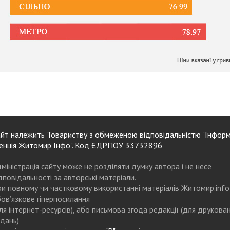
йт належить Товариству з обмеженою відповідальністю "Інформ
енція Житомир Інфо". Код ЄДРПОУ 33732896
міністрація сайту може не розділяти думку автора і не несе
дповідальності за авторські матеріали.
и повному чи частковому використанні матеріалів Житомир.info
ов’язкове гіперпосилання
ля інтернет-ресурсів), або письмова згода редакції (для друкова
дань)