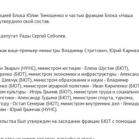
кцией Блока Юлии Тимошенко и частью фракции Блока «Наша
твердило свой состав.
депутат Рады Сергей Соболев.
и как вице-премьер-министры Владимир Стретович, Юрий Кармаз
 Зварыч (НУНС), министром юстиции - Елена Шустик (БЮТ),
ренко (БЮТ), министром экономики и инфраструктуры - Алексан
й Шевчук (БЮТ), министром образования и науки - Владимир
нко (БЮТ), министром аграрной политики - Иван Кириленко (БЮТ
м культуры - Игорь Грынив (БЮТ), министром труда и социально
гетики - Александр Гудыма (БЮТ), министром спорта, туризма,
оду - Остап Семерак (БЮТ), министром внутренних дел - Геннад
ям - Юрий Грымчак (НУНС).
тельства был утвержден на заседании фракции БЮТ с помощью
льства не использовались партийные квоты.