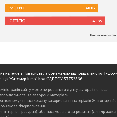
йт належить Товариству з обмеженою відповідальністю "Інформ
енція Житомир Інфо". Код ЄДРПОУ 33732896
міністрація сайту може не розділяти думку автора і не несе
дповідальності за авторські матеріали.
и повному чи частковому використанні матеріалів Житомир.info
ов’язкове гіперпосилання
ля інтернет-ресурсів), або письмова згода редакції (для друкова
дань)