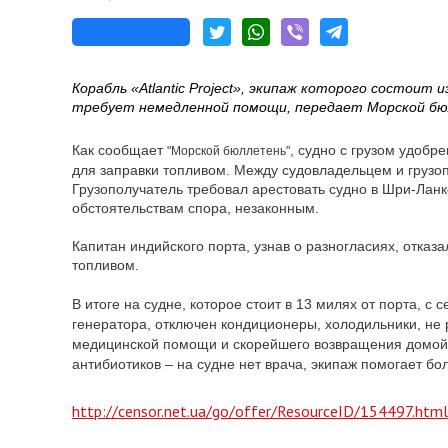
Корабль «Atlantic Project», экипаж которого состоит 
требует немедленной помощи, передает Морской бю
Как сообщает
, судно с грузом удобр
"Морской бюллетень"
для заправки топливом. Между судовладельцем и грузоп
Грузополучатель требовал арестовать судно в Шри-Ланке
обстоятельствам спора, незаконным.
Капитан индийского порта, узнав о разногласиях, отказа
топливом.
В итоге на судне, которое стоит в 13 милях от порта, 
генератора, отключен кондиционеры, холодильники, не 
медицинской помощи и скорейшего возвращения домой
антибиотиков – на судне нет врача, экипаж помогает бо
http://censor.net.ua/go/offer/ResourceID/154497.html