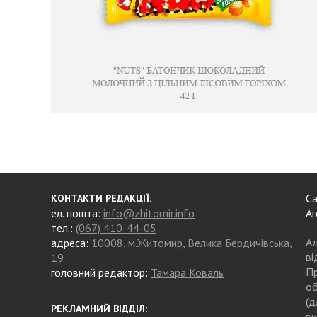
Са
КОНТАКТИ РЕДАКЦІЇ:
ел. пошта:
info@zhitomir.info
Аг
тел.:
(067) 410-44-05
Ад
адреса:
10008, м.Житомир, Велика Бердичівська,
ві
19
Пр
головний редактор:
Тамара Коваль
об
(д
РЕКЛАМНИЙ ВІДДІЛ:
ви