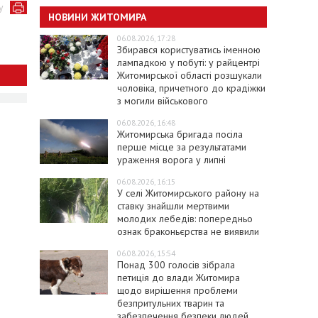
у
НОВИНИ ЖИТОМИРА
06.08.2026, 17:28
Збирався користуватись іменною
лампадкою у побуті: у райцентрі
Житомирської області розшукали
чоловіка, причетного до крадіжки
з могили військового
06.08.2026, 16:48
Житомирська бригада посіла
перше місце за результатами
ураження ворога у липні
06.08.2026, 16:15
У селі Житомирського району на
ставку знайшли мертвими
молодих лебедів: попередньо
ознак браконьєрства не виявили
06.08.2026, 15:54
Понад 300 голосів зібрала
петиція до влади Житомира
щодо вирішення проблеми
безпритульних тварин та
забезпечення безпеки людей