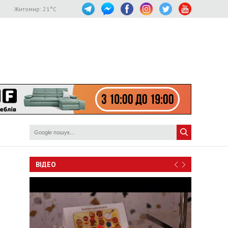
Житомир:
21
°C
ВІДЕО