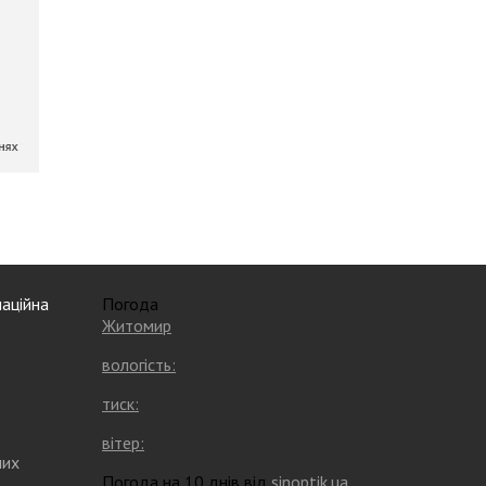
аційна
Погода
Житомир
вологість:
тиск:
вітер:
них
Погода на 10 днів від
sinoptik.ua