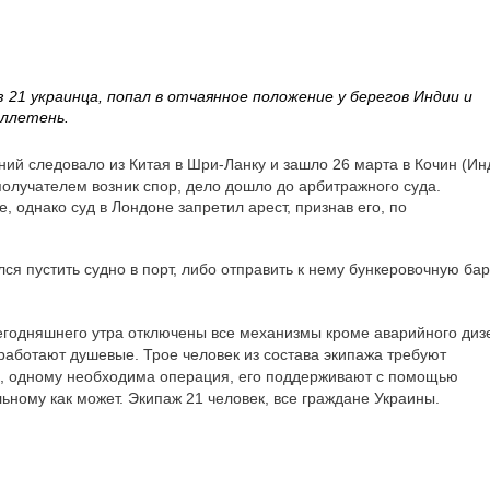
из 21 украинца, попал в отчаянное положение у берегов Индии и
ллетень.
ений следовало из Китая в Шри-Ланку и зашло 26 марта в Кочин (Ин
олучателем возник спор, дело дошло до арбитражного суда.
, однако суд в Лондоне запретил арест, признав его, по
лся пустить судно в порт, либо отправить к нему бункеровочную бар
с сегодняшнего утра отключены все механизмы кроме аварийного диз
работают душевые. Трое человек из состава экипажа требуют
, одному необходима операция, его поддерживают с помощью
льному как может. Экипаж 21 человек, все граждане Украины.