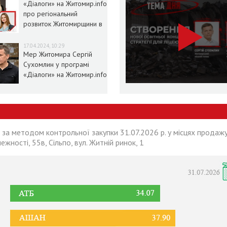
«Діалоги» на Житомир.info
про регіональний
розвиток Житомирщини в
умовах воєнного стану
17.04.2024, 10:29
Мер Житомира Сергій
Сухомлин у програмі
«Діалоги» на Житомир.info
 за методом контрольної закупки 31.07.2026 р. у місцях продажу
лежності, 55в, Сільпо, вул. Житній ринок, 1