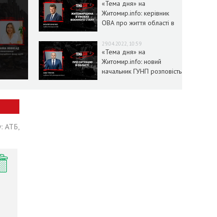
«Тема дня» на
Житомир.info: керівник
ОВА про життя області в
умовах воєнного стану
29.04.2022, 10:59
«Тема дня» на
Житомир.info: новий
начальник ГУНП розповість
про ситуацію в області
: АТБ,