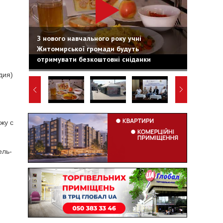
З нового навчального року учні
Житомирської громади будуть
отримувати безкоштовні сніданки
дия)
жу с
ель-